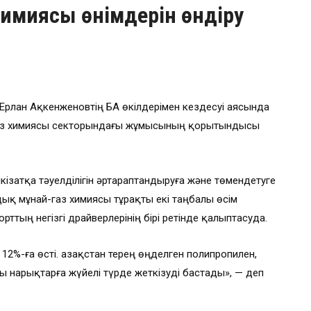
химиясы өнімдерін өндіру
Ерлан Ақкенженовтің БАҚ өкілдерімен кездесуі аясында
-газ химиясы секторындағы жұмысының қорытындысы
затқа тәуелділігін әртараптандыруға және төмендетуге
дық мұнай-газ химиясы тұрақты екі таңбалы өсім
ттың негізгі драйверлерінің бірі ретінде қалыптасуда.
 12%-ға өсті. Қазақстан терең өңделген полипропилен,
 нарықтарға жүйелі түрде жеткізуді бастады», — деп