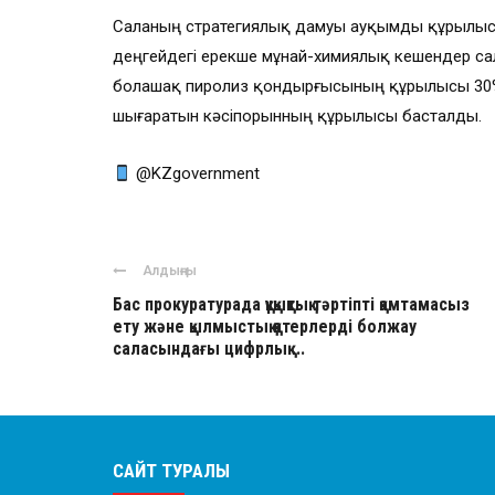
Саланың стратегиялық дамуы ауқымды құрылыс к
деңгейдегі ерекше мұнай-химиялық кешендер с
болашақ пиролиз қондырғысының құрылысы 30%
шығаратын кәсіпорынның құрылысы басталды.
@KZgovernment
Алдыңғы
Бас прокуратурада құқықтық тәртіпті қамтамасыз
ету және қылмыстық қатерлерді болжау
саласындағы цифрлық ...
САЙТ ТУРАЛЫ