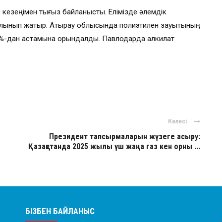
езеңімен тығыз байланысты. Елімізде әлемдік
алынып жатыр. Атырау облысында полиэтилен зауытының
-дан астамына орындалды. Павлодарда алкилат
Келесі
Президент тапсырмаларын жүзеге асыру:
Қазақстанда 2025 жылы үш жаңа газ кен орны ...
БІЗБЕН БАЙЛАНЫС