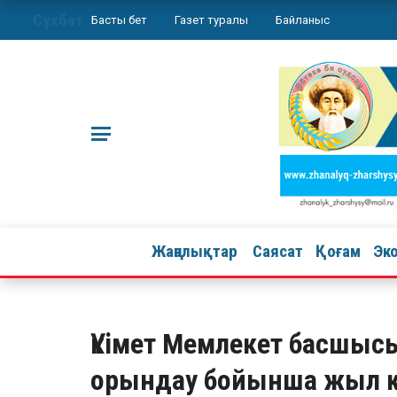
Сұхбат
Басты бет
Газет туралы
Байланыс
Жаңалықтар
Саясат
Қоғам
Эк
Үкімет Мемлекет басшы
орындау бойынша жыл 