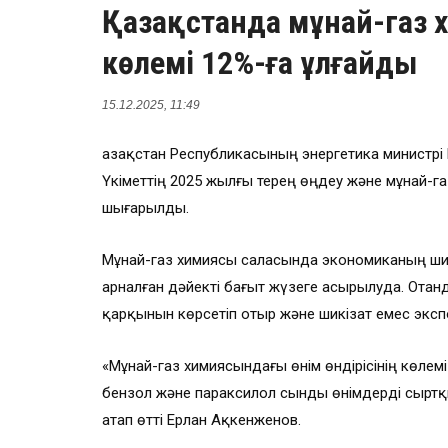
Қазақстанда мұнай-газ 
көлемі 12%-ға ұлғайды
15.12.2025, 11:49
Қазақстан Республикасының энергетика министрі 
Үкіметтің 2025 жылғы терең өңдеу және мұнай
шығарылды.
Мұнай-газ химиясы саласында экономиканың шикі
арналған дәйекті бағыт жүзеге асырылуда. Отан
қарқынын көрсетіп отыр және шикізат емес экспор
«Мұнай-газ химиясындағы өнім өндірісінің көлемі
бензол және параксилол сынды өнімдерді сыртқы
атап өтті Ерлан Ақкенженов.