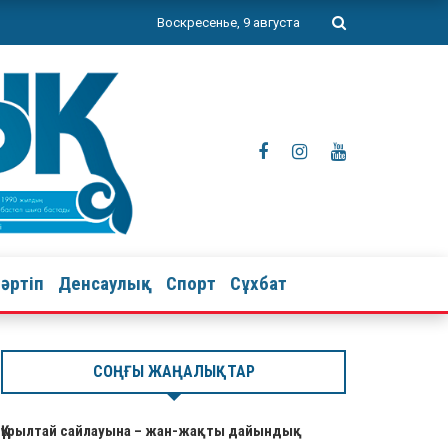
Воскресенье, 9 августа
тәртіп
Денсаулық
Спорт
Сұхбат
СОҢҒЫ ЖАҢАЛЫҚТАР
Құрылтай сайлауына – жан-жақты дайындық