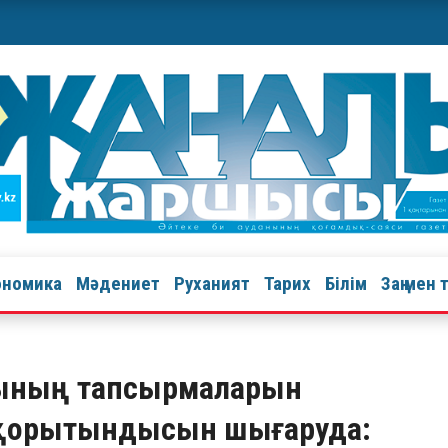
ономика
Мәдениет
Руханият
Тарих
Білім
Заң мен 
сының тапсырмаларын
қорытындысын шығаруда: