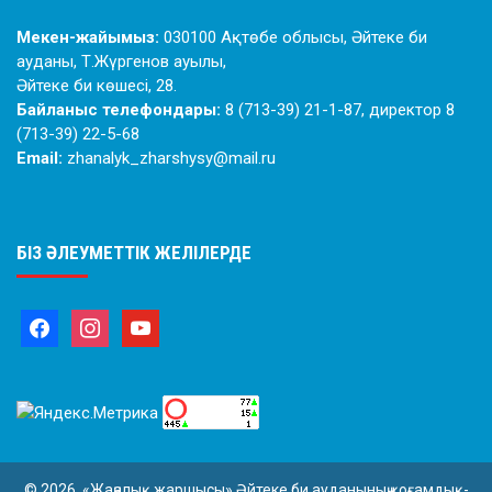
Мекен-жайымыз:
030100 Ақтөбе облысы, Әйтеке би
ауданы, Т.Жүргенов ауылы,
Әйтеке би көшесі, 28.
Байланыс телефондары:
8 (713-39) 21-1-87, директор 8
(713-39) 22-5-68
Email:
zhanalyk_zharshysy@mail.ru
БІЗ ӘЛЕУМЕТТІК ЖЕЛІЛЕРДЕ
© 2026. «Жаңалық жаршысы» Әйтеке би ауданының қоғамдық-