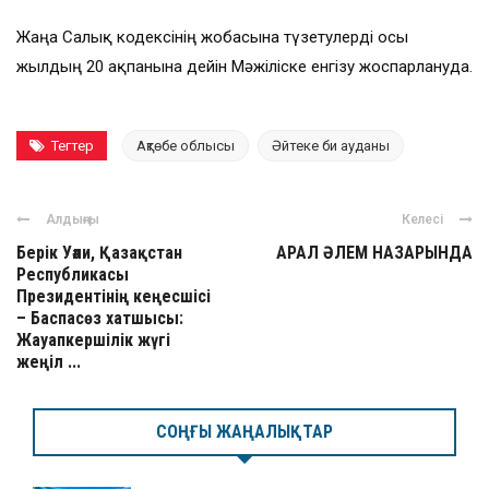
Жаңа Салық кодексінің жобасына түзетулерді осы
жылдың 20 ақпанына дейін Мәжіліске енгізу жоспарлануда.
Тегтер
Ақтөбе облысы
Әйтеке би ауданы
Алдыңғы
Келесі
Берік Уәли, Қазақстан
АРАЛ ӘЛЕМ НАЗАРЫНДА
Республикасы
Президентінің кеңесшісі
– Баспасөз хатшысы:
Жауапкершілік жүгі
жеңіл ...
СОҢҒЫ ЖАҢАЛЫҚТАР