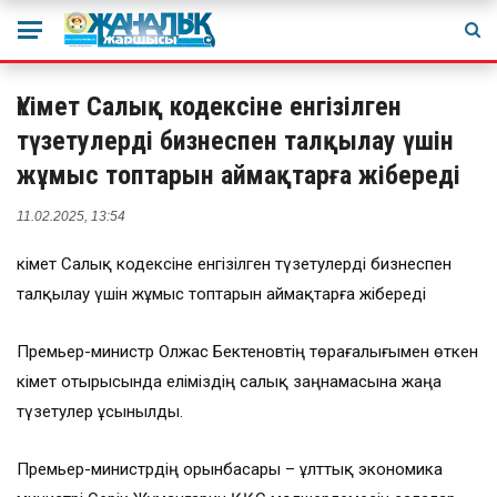
Үкімет Салық кодексіне енгізілген
түзетулерді бизнеспен талқылау үшін
жұмыс топтарын аймақтарға жібереді
11.02.2025, 13:54
Үкімет Салық кодексіне енгізілген түзетулерді бизнеспен
талқылау үшін жұмыс топтарын аймақтарға жібереді
Премьер-министр Олжас Бектеновтің төрағалығымен өткен
Үкімет отырысында еліміздің салық заңнамасына жаңа
түзетулер ұсынылды.
Премьер-министрдің орынбасары – ұлттық экономика