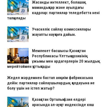
Жасанды интеллект, болашақ
мамандықтар және ауылдағы
кадрлар: партиялар теледебатта нені
талқылады
Учаскелік сайлау комиссиялары
жауапты науқанға дайын.
Мемлекет басшысы Қазақстан
Республикасы Ұлттық архивінің
ұжымы мен ардагерлерін 20 жылдық
мерейтоймен құттықтады
Жедел жәрдемнен бастап аяқкиім фабрикасына
дейін: партиялар сайлаушылардың қолдауына ие
болу үшін не істеп жатыр?
Қазақстан Орталық Азия елдері
арасында әл-ауқат индексінде көш