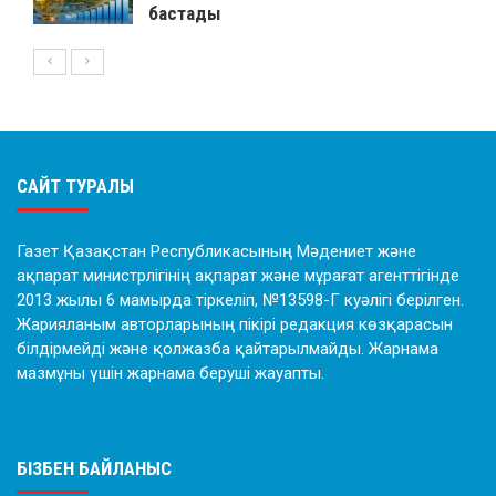
бастады
САЙТ ТУРАЛЫ
Газет Қазақстан Республикасының Мәдениет және
ақпарат министрлігінің ақпарат және мұрағат агенттігінде
2013 жылы 6 мамырда тіркеліп, №13598-Г куәлігі берілген.
Жарияланым авторларының пікірі редакция көзқарасын
білдірмейді және қолжазба қайтарылмайды. Жарнама
мазмұны үшін жарнама беруші жауапты.
БІЗБЕН БАЙЛАНЫС