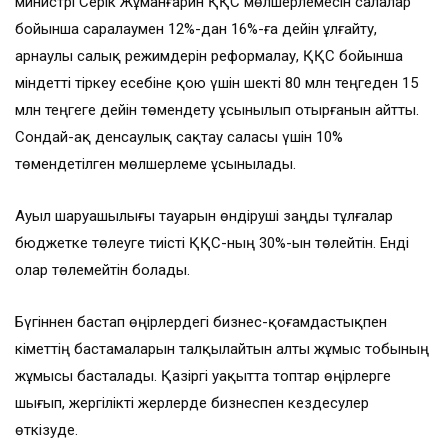
министрі Серік Жұманғарин ҚҚС мөлшерлемесін салалар
бойынша саралаумен 12%-дан 16%-ға дейін ұлғайту,
арнаулы салық режимдерін реформалау, ҚҚС бойынша
міндетті тіркеу есебіне қою үшін шекті 80 млн теңгеден 15
млн теңгеге дейін төмендету ұсынылып отырғанын айтты.
Сондай-ақ денсаулық сақтау саласы үшін 10%
төмендетілген мөлшерлеме ұсынылады.
Ауыл шаруашылығы тауарын өндіруші заңды тұлғалар
бюджетке төлеуге тиісті ҚҚС-ның 30%-ын төлейтін. Енді
олар төлемейтін болады.
Бүгіннен бастап өңірлердегі бизнес-қоғамдастықпен
Үкіметтің бастамаларын талқылайтын алты жұмыс тобының
жұмысы басталады. Қазіргі уақытта топтар өңірлерге
шығып, жергілікті жерлерде бизнеспен кездесулер
өткізуде.