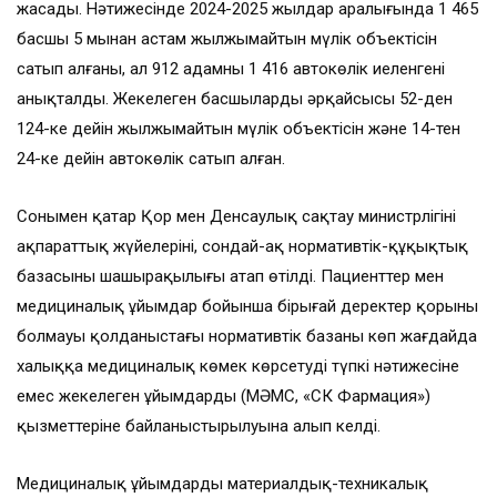
жасады. Нәтижесінде 2024-2025 жылдар аралығында 1 465
басшы 5 мыңнан астам жылжымайтын мүлік объектісін
сатып алғаны, ал 912 адамның 1 416 автокөлік иеленгені
анықталды. Жекелеген басшылардың әрқайсысы 52-ден
124-ке дейін жылжымайтын мүлік объектісін және 14-тен
24-ке дейін автокөлік сатып алған.
Сонымен қатар Қор мен Денсаулық сақтау министрлігінің
ақпараттық жүйелерінің, сондай-ақ нормативтік-құқықтық
базасының шашыраңқылығы атап өтілді. Пациенттер мен
медициналық ұйымдар бойынша бірыңғай деректер қорының
болмауы қолданыстағы нормативтік базаның көп жағдайда
халыққа медициналық көмек көрсетудің түпкі нәтижесіне
емес жекелеген ұйымдардың (МӘМС, «СК Фармация»)
қызметтеріне байланыстырылуына алып келді.
Медициналық ұйымдардың материалдық-техникалық