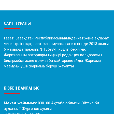
САЙТ ТУРАЛЫ
Газет Қазақстан Республикасының Мәдениет және ақпарат
министрлігінің ақпарат және мұрағат агенттігінде 2013 жылы
6 мамырда тіркеліп, №13598-Г куәлігі берілген.
Жарияланым авторларының пікірі редакция көзқарасын
білдірмейді және қолжазба қайтарылмайды. Жарнама
мазмұны үшін жарнама беруші жауапты.
БІЗБЕН БАЙЛАНЫС
Мекен-жайымыз:
030100 Ақтөбе облысы, Әйтеке би
ауданы, Т.Жүргенов ауылы,