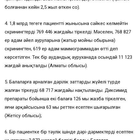
болғаннан кейін 2,5 жыл өткен соң).
4. 1,8 млрд теңгеге пациенттің жынысына сәйкес келмейтін
скринингтердің 769 446 жағдайы тіркелді. Мәселен, 768 827
ер адам әйел ауруларына (жатыр мойны обырына)
скринингтен, 619 ер адам маммограммадан өтті деп
көрсетілген. Тек бір аудандық ауруханада осындай 11 123
жағдай анықталды (Алматы облысы).
5. Балаларға арналған дәрілік заттарды жүйелі түрде
жалған тіркеудің 68 717 жағдайы нақтыланды. Диксимид
препараты бойынша екі балаға 126 мың жазба тіркелген,
яғни әрқайсысына 63 мың реттен есептен шығарылған
(Жетісу облысы);
6. Бір пациентке бір тәулік ішінде дәрі-дәрмектерді есептен