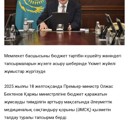
Мемлекет басшысының бюджет тәртібін күшейту жөніндегі
тапсырмаларын жүзеге асыру шеңберінде Үкімет жүйелі
жұмыстар жүргізуде.
2025 жылғы 18 желтоқсанда Премьер-министр Олжас
Бектенов Қаржы министрлігіне бюджет қаражатын
жұмсаудың тиімділігін арттыру мақсатында Әлеуметтік
медициналық сақтандыру қорының (ӘМСҚ) қызметін
талдау туралы тапсырма берді.