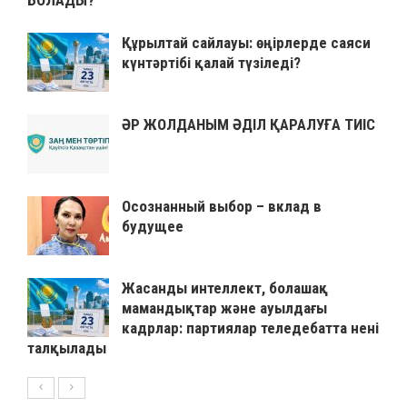
БОЛАДЫ?
Құрылтай сайлауы: өңірлерде саяси
күнтәртібі қалай түзіледі?
ӘР ЖОЛДАНЫМ ӘДІЛ ҚАРАЛУҒА ТИІС
Осознанный выбор – вклад в
будущее
Жасанды интеллект, болашақ
мамандықтар және ауылдағы
кадрлар: партиялар теледебатта нені
талқылады