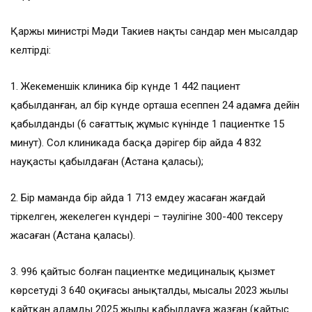
Қаржы министрі Мәди Такиев нақты сандар мен мысалдар
келтірді:
1. Жекеменшік клиника бір күнде 1 442 пациент
қабылданған, ал бір күнде орташа есеппен 24 адамға дейін
қабылданды (6 сағаттық жұмыс күнінде 1 пациентке 15
минут). Сол клиникада басқа дәрігер бір айда 4 832
науқасты қабылдаған (Астана қаласы);
2. Бір маманда бір айда 1 713 емдеу жасаған жағдай
тіркелген, жекелеген күндері – тәулігіне 300-400 тексеру
жасаған (Астана қаласы).
3. 996 қайтыс болған пациентке медициналық қызмет
көрсетудің 3 640 оқиғасы анықталды, мысалы 2023 жылы
қайтқан адамды 2025 жылы қабылдауға жазған (қайтыс