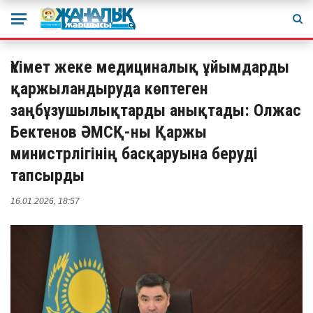
Үкімет жеке медициналық ұйымдарды
қаржыландыруда көптеген
заңбұзушылықтарды анықтады: Олжас
Бектенов ӘМСҚ-ны Қаржы
министрлігінің басқаруына беруді
тапсырды
16.01.2026, 18:57