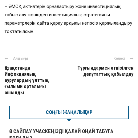
– ӘМСҚ активтерін орналастыру және инвестициялық
табыс алу жөніндегі инвестициялық стратегияның
параметрлерін қайта қарау арқылы негізсіз қаржыландыру
тоқтатылсын.
Алдыңғы
Келесі
Қазақстанда
Тұрғындармен өткізілген
Инфекциялық
депутаттық қабылдау
аурулардың ұлттық
ғылыми орталығы
ашылды
СОҢҒЫ ЖАҢАЛЫҚТАР
ӨЗ САЙЛАУ УЧАСКЕҢІЗДІ ҚАЛАЙ ОҢАЙ ТАБУҒА