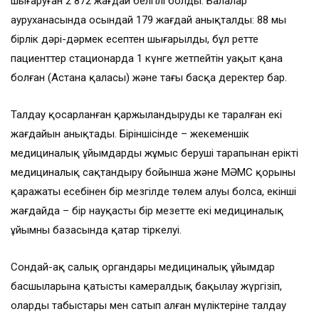
шығаруған 2 872 жағдай белгілі болды. Балалар
ауруханасында осындай 179 жағдай анықталды: 88 мың
бірлік дәрі-дәрмек есептен шығарылды, бұл ретте
пациенттер стационарда 1 күнге жетпейтін уақыт қана
болған (Астана қаласы) және тағы басқа деректер бар.
Талдау қосарланған қаржыландырудың кең таралған екі
жағдайын анықтады. Біріншісінде – жекеменшік
медициналық ұйымдардың жұмыс беруші тарапынан ерікті
медициналық сақтандыру бойынша және МӘМС қорының
қаражаты есебінен бір мезгілде төлем алуы болса, екінші
жағдайда – бір науқастың бір мезетте екі медициналық
ұйымның базасында қатар тіркелуі.
Сондай-ақ салық органдары медициналық ұйымдар
басшыларына қатысты камералдық бақылау жүргізіп,
олардың табыстары мен сатып алған мүліктеріне талдау