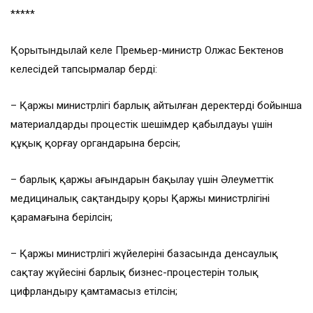
*****
Қорытындылай келе Премьер-министр Олжас Бектенов
келесідей тапсырмалар берді:
– Қаржы министрлігі барлық айтылған деректерді бойынша
материалдарды процестік шешімдер қабылдауы үшін
құқық қорғау органдарына берсін;
– барлық қаржы ағындарын бақылау үшін Әлеуметтік
медициналық сақтандыру қоры Қаржы министрлігінің
қарамағына берілсін;
– Қаржы министрлігі жүйелерінің базасында денсаулық
сақтау жүйесінің барлық бизнес-процестерін толық
цифрландыру қамтамасыз етілсін;