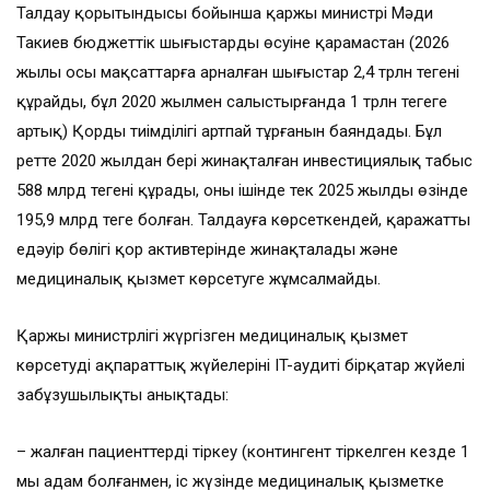
Талдау қорытындысы бойынша қаржы министрі Мәди
Такиев бюджеттік шығыстардың өсуіне қарамастан (2026
жылы осы мақсаттарға арналған шығыстар 2,4 трлн теңгені
құрайды, бұл 2020 жылмен салыстырғанда 1 трлн теңгеге
артық) Қордың тиімділігі артпай тұрғанын баяндады. Бұл
ретте 2020 жылдан бері жинақталған инвестициялық табыс
588 млрд теңгені құрады, оның ішінде тек 2025 жылдың өзінде
195,9 млрд теңге болған. Талдауға көрсеткендей, қаражаттың
едәуір бөлігі қор активтерінде жинақталады және
медициналық қызмет көрсетуге жұмсалмайды.
Қаржы министрлігі жүргізген медициналық қызмет
көрсетудің ақпараттық жүйелерінің IT-аудиті бірқатар жүйелі
заңбұзушылықты анықтады:
– жалған пациенттерді тіркеу (контингент тіркелген кезде 1
мың адам болғанмен, іс жүзінде медициналық қызметке