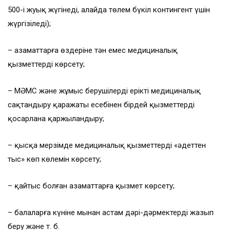
500-і жуық жүгінеді, алайда төлем бүкіл контингент үшін
жүргізіледі);
– азаматтарға өздеріне тән емес медициналық
қызметтерді көрсету;
– МӘМС және жұмыс берушілердің ерікті медициналық
сақтандыру қаражаты есебінен бірдей қызметтерді
қосарлана қаржыландыру;
– қысқа мерзімде медициналық қызметтердің «әдеттен
тыс» көп көлемін көрсету;
– қайтыс болған азаматтарға қызмет көрсету;
– балаларға күніне мыңнан астам дәрі-дәрмектерді жазып
беру және т. б.