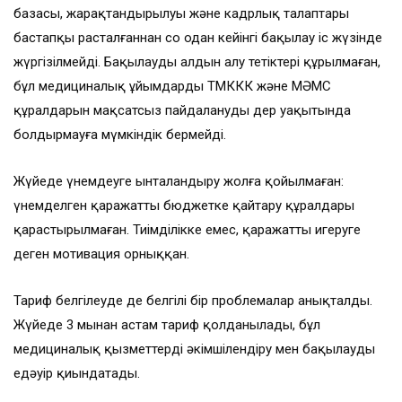
базасы, жарақтандырылуы және кадрлық талаптары
бастапқы расталғаннан соң одан кейінгі бақылау іс жүзінде
жүргізілмейді. Бақылаудың алдын алу тетіктері құрылмаған,
бұл медициналық ұйымдардың ТМККК және МӘМС
құралдарын мақсатсыз пайдалануды дер уақытында
болдырмауға мүмкіндік бермейді.
Жүйеде үнемдеуге ынталандыру жолға қойылмаған:
үнемделген қаражатты бюджетке қайтару құралдары
қарастырылмаған. Тиімділікке емес, қаражатты игеруге
деген мотивация орныққан.
Тариф белгілеуде де белгілі бір проблемалар анықталды.
Жүйеде 3 мыңнан астам тариф қолданылады, бұл
медициналық қызметтерді әкімшілендіру мен бақылауды
едәуір қиындатады.