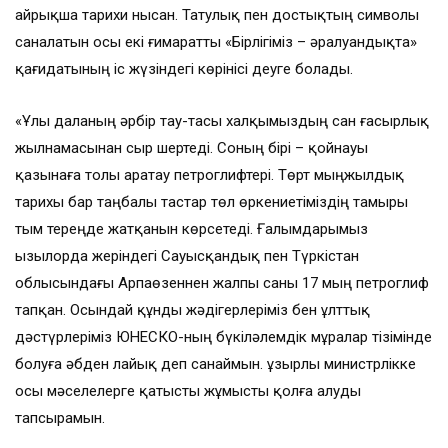
айрықша тарихи нысан. Татулық пен достықтың символы
саналатын осы екі ғимаратты «Бірлігіміз – әралуандықта»
қағидатының іс жүзіндегі көрінісі деуге болады.
«Ұлы даланың әрбір тау-тасы халқымыздың сан ғасырлық
жылнамасынан сыр шертеді. Соның бірі – қойнауы
қазынаға толы Қаратау петроглифтері. Төрт мыңжылдық
тарихы бар таңбалы тастар төл өркениетіміздің тамыры
тым тереңде жатқанын көрсетеді. Ғалымдарымыз
Қызылорда жеріндегі Сауысқандық пен Түркістан
облысындағы Арпаөзеннен жалпы саны 17 мың петроглиф
тапқан. Осындай құнды жәдігерлеріміз бен ұлттық
дәстүрлеріміз ЮНЕСКО-ның бүкіләлемдік мұралар тізімінде
болуға әбден лайық деп санаймын. Құзырлы министрлікке
осы мәселелерге қатысты жұмысты қолға алуды
тапсырамын.