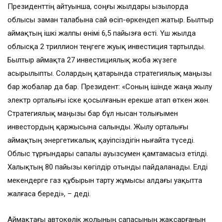
Президенттің айтуынша, соңғы жылдары Қызылорда
облысы заман талабына сай өсіп-өркендеп жатыр. Былтыр
аймақтың ішкі жалпы өнімі 6,5 пайызға өсті. Үш жылда
облысқа 2 триллион теңгеге жуық инвестиция тартылды.
Былтыр аймақта 27 инвестициялық жоба жүзеге
асырылыпты. Солардың қатарында стратегиялық маңызы
бар жобалар да бар. Президент: «Соның ішінде жаңа жылу
электр орталығы іске қосылғанын ерекше атап өткен жөн.
Стратегиялық маңызы бар бұл нысан толығымен
инвестордың қаржысына салынды. Жылу орталығы
аймақтың энергетикалық қауіпсіздігін нығайта түседі.
Облыс тұрғындары сапалы ауызсумен қамтамасыз етілді.
Халықтың 80 пайызы көгілдір отынды пайдаланады. Елді
мекендерге газ құбырын тарту жұмысы алдағы уақытта
жалғаса береді», – деді.
Аймақтағы автокөлік жолының сапасының жақсарғанын