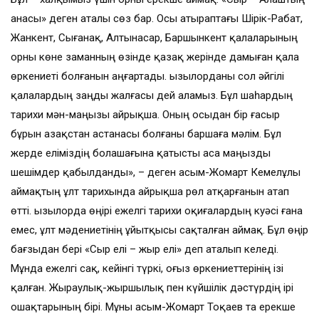
анасы» деген аталы сөз бар. Осы атыраптағы Шірік-Рабат,
Жанкент, Сығанақ, Алтынасар, Баршынкент қалаларының
орны көне заманның өзінде қазақ жерінде дамыған қала
өркениеті болғанын аңғартады. Қызылорданы сол әйгілі
қалалардың заңды жалғасы дей аламыз. Бұл шаһардың
тарихи мән-маңызы айрықша. Оның осыдан бір ғасыр
бұрын Қазақстан астанасы болғаны баршаға мәлім. Бұл
жерде еліміздің болашағына қатысты аса маңызды
шешімдер қабылданды», – деген Қасым-Жомарт Кемелұлы
аймақтың ұлт тарихында айрықша рөл атқарғанын атап
өтті. Қызылорда өңірі ежелгі тарихи оқиғалардың куәсі ғана
емес, ұлт мәдениетінің ұйытқысы сақталған аймақ. Бұл өңір
бағзыдан бері «Сыр елі – жыр елі» деп аталып келеді.
Мұнда ежелгі сақ, кейінгі түркі, оғыз өркениеттерінің ізі
қалған. Жыраулық-жыршылық пен күйшілік дәстүрдің ірі
ошақтарының бірі. Мұны Қасым-Жомарт Тоқаев та ерекше