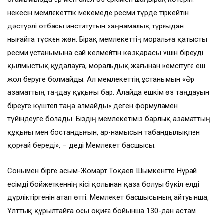
некесін мемлекеттік мекемеде ресми түрде тіркейтін
дәстүрлі отбасы институтын заңнамалық тұрғыдан
нығайта түскен жөн. Бірақ мемлекеттің моральға қатысты
ресми ұстанымына сай келмейтін көзқарасы үшін біреуді
қылмыстық қудалауға, моральдық жағынан кемсітуге еш
жол беруге болмайды. Ал мемлекеттің ұстанымын «Әр
азаматтың таңдау құқығы бар. Алайда ешкім өз таңдауын
біреуге күштеп таңа алмайды» деген формуламен
түйіндеуге болады. Біздің мемлекетіміз барлық азаматтың
құқығы мен бостандығын, ар-намысын табандылықпен
қорғай береді», – деді Мемлекет басшысы.
Сонымен бірге Қасым-Жомарт Тоқаев Шымкентте Нұрай
есімді бойжеткеннің кісі қолынан қаза болуы бүкіл елді
дүрліктіргенін атап өтті. Мемлекет басшысының айтуынша,
Ұлттық құрылтайға осы оқиға бойынша 130-дан астам