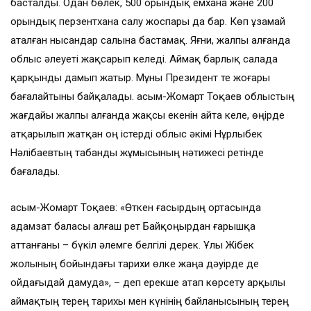
басталды. Одан бөлек, 500 орындық емхана және 200
орындық перзентхана салу жоспары да бар. Көп ұзамай
аталған нысандар салына бастамақ. Яғни, жалпы алғанда
облыс әлеуеті жақсарып келеді. Аймақ барлық салада
қарқынды дамып жатыр. Мұны Президент те жоғары
бағалайтыны байқалады. Қасым-Жомарт Тоқаев облыстың
жағдайы жалпы алғанда жақсы екенін айта келе, өңірде
атқарылып жатқан оң істерді облыс әкімі Нұрлыбек
Нәлібаевтың табанды жұмысының нәтижесі ретінде
бағалады.
Қасым-Жомарт Тоқаев: «Өткен ғасырдың ортасында
адамзат баласы алғаш рет Байқоңырдан ғарышқа
аттанғаны – бүкіл әлемге белгілі дерек. Ұлы Жібек
жолының бойындағы тарихи өлке жаңа дәуірде де
ойдағыдай дамуда», – деп ерекше атап көрсету арқылы
аймақтың терең тарихы мен күнінің байланысының терең