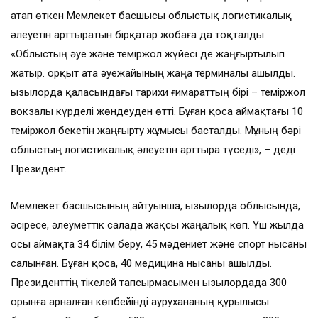
атап өткен Мемлекет басшысы облыстық логистикалық
әлеуетін арттыратын бірқатар жобаға да тоқталды.
«Облыстың әуе және теміржол жүйесі де жаңғыртылып
жатыр. Қорқыт ата әуежайының жаңа терминалы ашылды.
Қызылорда қаласындағы тарихи ғимараттың бірі – теміржол
вокзалы күрделі жөндеуден өтті. Бұған қоса аймақтағы 10
теміржол бекетін жаңғырту жұмысы басталды. Мұның бәрі
облыстың логистикалық әлеуетін арттыра түседі», – деді
Президент.
Мемлекет басшысының айтуынша, Қызылорда облысында,
әсіресе, әлеуметтік салада жақсы жаңалық көп. Үш жылда
осы аймақта 34 білім беру, 45 мәдениет және спорт нысаны
салынған. Бұған қоса, 40 медицина нысаны ашылды.
Президенттің тікелей тапсырмасымен Қызылордада 300
орынға арналған көпбейінді аурухананың құрылысы