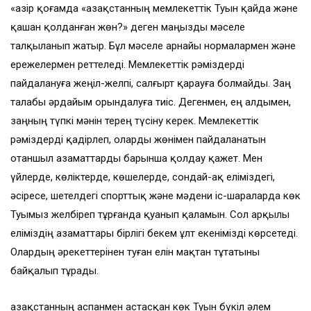
«Қазір қоғамда «Қазақстанның мемлекеттік Туын қайда және
қашан қолданған жөн?» деген маңызды мәселе
талқыланып жатыр. Бұл мәселе арнайы нормалармен және
ережелермен реттеледі. Мемлекеттік рәміздерді
пайдалануға жеңіл-желпі, салғырт қарауға болмайды. Заң
талабы әрдайым орындалуға тиіс. Дегенмен, ең алдымен,
заңның түпкі мәнін терең түсіну керек. Мемлекеттік
рәміздерді қадірлеп, оларды жөнімен пайдаланатын
отаншыл азаматтарды барынша қолдау қажет. Мен
үйлерде, көліктерде, көшелерде, сондай-ақ еліміздегі,
әсіресе, шетелдегі спорттық және мәдени іс-шараларда көк
Туымыз желбіреп тұрғанда қуанып қаламын. Сол арқылы
еліміздің азаматтары бірлігі бекем ұлт екенімізді көрсетеді.
Олардың әрекеттерінен туған елін мақтан тұтатыны
байқалып тұрады.
Қазақстанның аспанмен астасқан көк Туын бүкіл әлем