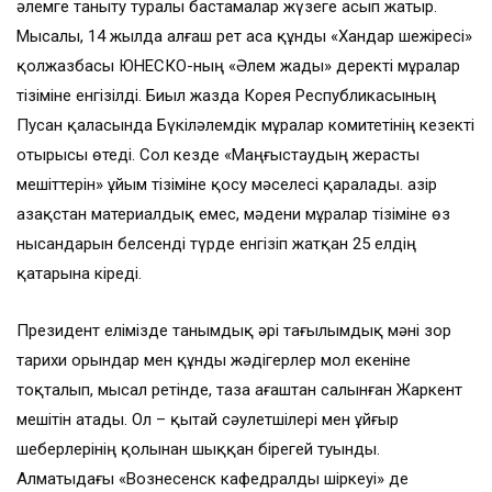
әлемге таныту туралы бастамалар жүзеге асып жатыр.
Мысалы, 14 жылда алғаш рет аса құнды «Хандар шежіресі»
қолжазбасы ЮНЕСКО-ның «Әлем жады» деректі мұралар
тізіміне енгізілді. Биыл жазда Корея Республикасының
Пусан қаласында Бүкіләлемдік мұралар комитетінің кезекті
отырысы өтеді. Сол кезде «Маңғыстаудың жерасты
мешіттерін» ұйым тізіміне қосу мәселесі қаралады. Қазір
Қазақстан материалдық емес, мәдени мұралар тізіміне өз
нысандарын белсенді түрде енгізіп жатқан 25 елдің
қатарына кіреді.
Президент елімізде танымдық әрі тағылымдық мәні зор
тарихи орындар мен құнды жәдігерлер мол екеніне
тоқталып, мысал ретінде, таза ағаштан салынған Жаркент
мешітін атады. Ол – қытай сәулетшілері мен ұйғыр
шеберлерінің қолынан шыққан бірегей туынды.
Алматыдағы «Вознесенск кафедралды шіркеуі» де