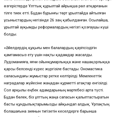
өзгерістерде Ұлттық құрылтай айрықша рөл атқарғанын
тілге тиек етті. Бұдан бұрынғы төрт Құрылтайда айтылған
ұсыныстардың негізінде 26 заң қабылданған. Осылайша,
Құрылтай ауқымды реформалардың негізгі қозғаушы күші
болды.
«Әйелдердің құқығы мен балалардың қауіпсіздігін
қамтамасыз ету үшін нақты қадамдар жасалды.
Лудоманияға, яғни ойынқұмарлыққа және нашақорлыққа
қарсы белсенді күрес жүргізіле бастады. Ономастика
саласындағы жұмыстар ретке келтірілді. Мемлекеттік
наградалар жүйесіне жаңадан құрметті атақтар енгізілді.
Сол арқылы еңбек адамдарының мәртебесі арта түсті.
Бұдан бөлек, біз ұлттың жаңа сапасын қалыптастыратын
басты құндылықтарымызды айқындап алдық. Ұрпақтың
болашағына зиянын тигізетін кеселдерге барынша