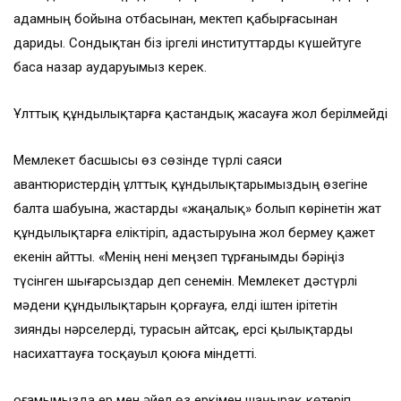
адамның бойына отбасынан, мектеп қабырғасынан
дариды. Сондықтан біз іргелі институттарды күшейтуге
баса назар аударуымыз керек.
Ұлттық құндылықтарға қастандық жасауға жол берілмейді
Мемлекет басшысы өз сөзінде түрлі саяси
авантюристердің ұлттық құндылықтарымыздың өзегіне
балта шабуына, жастарды «жаңалық» болып көрінетін жат
құндылықтарға еліктіріп, адастыруына жол бермеу қажет
екенін айтты. «Менің нені меңзеп тұрғанымды бәріңіз
түсінген шығарсыздар деп сенемін. Мемлекет дәстүрлі
мәдени құндылықтарын қорғауға, елді іштен ірітетін
зиянды нәрселерді, турасын айтсақ, ерсі қылықтарды
насихаттауға тосқауыл қоюға міндетті.
Қоғамымызда ер мен әйел өз еркімен шаңырақ көтеріп,