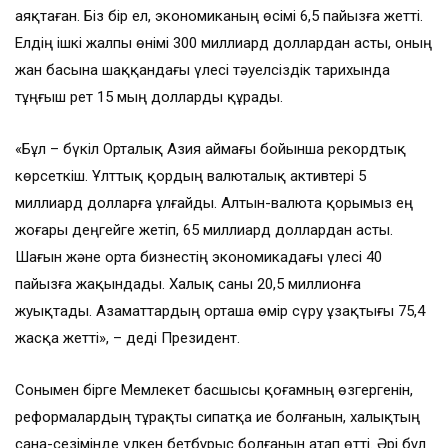
аяқтаған. Біз бір ел, экономиканың өсімі 6,5 пайызға жетті.
Елдің ішкі жалпы өнімі 300 миллиард доллардан асты, оның
жан басына шаққандағы үлесі тәуелсіздік тарихында
тұңғыш рет 15 мың долларды құрады.
«Бұл – бүкіл Орталық Азия аймағы бойынша рекордтық
көрсеткіш. Ұлттық қордың валюталық активтері 5
миллиард долларға ұлғайды. Алтын-валюта қорымыз ең
жоғары деңгейге жетіп, 65 миллиард доллардан асты.
Шағын және орта бизнестің экономикадағы үлесі 40
пайызға жақындады. Халық саны 20,5 миллионға
жуықтады. Азаматтардың орташа өмір сүру ұзақтығы 75,4
жасқа жетті», – деді Президент.
Сонымен бірге Мемлекет басшысы қоғамның өзгергенін,
реформалардың тұрақты сипатқа ие болғанын, халықтың
сана-сезімінде үлкен бетбұрыс болғанын атап өтті. Әрі бұл