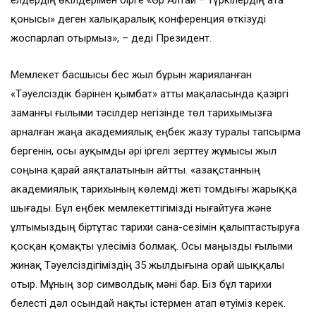
елдердің өкілдерімен бірге «Өр Алтай – түркілердің ата
қонысы» деген халықаралық конференция өткізуді
жоспарлап отырмыз», – деді Президент.
Мемлекет басшысы бес жыл бұрын жарияланған
«Тәуелсіздік бәрінен қымбат» атты мақаласында қазіргі
заманғы ғылыми тәсілдер негізінде төл тарихымызға
арналған жаңа академиялық еңбек жазу туралы тапсырма
бергенін, осы ауқымды әрі іргелі зерттеу жұмысы жыл
соңына қарай аяқталатынын айтты. «Қазақстанның
академиялық тарихының көлемді жеті томдығы жарыққа
шығады. Бұл еңбек мемлекеттігімізді нығайтуға және
ұлтымыздың біртұтас тарихи сана-сезімін қалыптастыруға
қосқан қомақты үлесіміз болмақ. Осы маңызды ғылыми
жинақ Тәуелсіздігіміздің 35 жылдығына орай шыққалы
отыр. Мұның зор символдық мәні бар. Біз бұл тарихи
белесті дәл осындай нақты істермен атап өтуіміз керек.