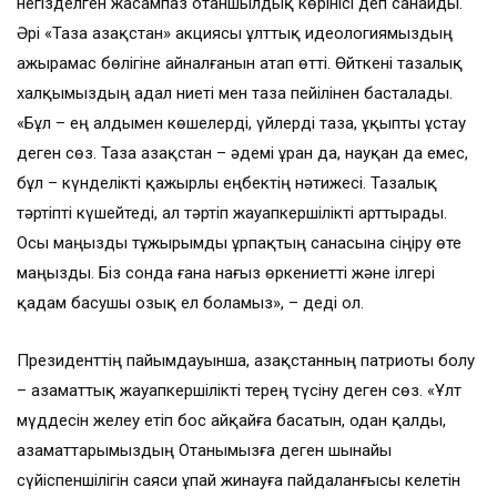
негізделген жасампаз отаншылдық көрінісі деп санайды.
Әрі «Таза Қазақстан» акциясы ұлттық идеологиямыздың
ажырамас бөлігіне айналғанын атап өтті. Өйткені тазалық
халқымыздың адал ниеті мен таза пейілінен басталады.
«Бұл – ең алдымен көшелерді, үйлерді таза, ұқыпты ұстау
деген сөз. Таза Қазақстан – әдемі ұран да, науқан да емес,
бұл – күнделікті қажырлы еңбектің нәтижесі. Тазалық
тәртіпті күшейтеді, ал тәртіп жауапкершілікті арттырады.
Осы маңызды тұжырымды ұрпақтың санасына сіңіру өте
маңызды. Біз сонда ғана нағыз өркениетті және ілгері
қадам басушы озық ел боламыз», – деді ол.
Президенттің пайымдауынша, Қазақстанның патриоты болу
– азаматтық жауапкершілікті терең түсіну деген сөз. «Ұлт
мүддесін желеу етіп бос айқайға басатын, одан қалды,
азаматтарымыздың Отанымызға деген шынайы
сүйіспеншілігін саяси ұпай жинауға пайдаланғысы келетін