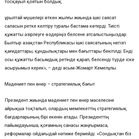
тосқауыл қоятын болдық.
Құрылтай мүшелері өткен жылғы жиында ішкі саясат
саласын ретке келтіру туралы бастама көтерді. Тиісті
құжатты әзірлеуге өздеріңіз белсене атсалыстыңыздар.
Былтыр Қазақстан Республикасы ішкі саясатының негізгі
қағидаттары, құндылықтары мен бағыттары бекітілді. Енді
осы құжатты басымдық ретінде қарап, белсенді түрде іске
асыруымыз керек», – деді Қасым-Жомарт Кемелұлы.
Мәдениет пен өнер – стратегиялық бағыт
Президент жиында мәдениет пен өнер мәселесіне
айрықша тоқталып, олардың мемлекеттің стратегиялық
бағдарларының бірі екенін атады. Президенттің
пайымдауынша, қоғамның санасы жаңғырмаса,
реформалар ойдағыдай нәтиже бермейді. «Сондықтан біз