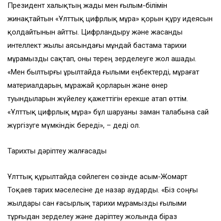
Президент халықтың жады мен ғылым-білімін
жинақтайтын «Ұлттық цифрлық мұра» қорын құру идеясын
қолдайтынын айтты. Цифрландыру және жасанды
интеллект жылы аясындағы мұндай бастама тарихи
мұрамызды сақтап, оны терең зерделеуге жол ашады.
«Мен былтырғы Құрылтайда ғылыми еңбектерді, мұрағат
материалдарын, мұражай қорларын және өнер
туындыларын жүйелеу қажеттігін ерекше атап өттім.
«Ұлттық цифрлық мұра» бұл шаруаны заман талабына сай
жүргізуге мүмкіндік береді», – деді ол.
Тарихты дәріптеу жалғасады
Ұлттық құрылтайда сөйлеген сөзінде Қасым-Жомарт
Тоқаев тарих мәселесіне де назар аударды. «Біз соңғы
жылдары сан ғасырлық тарихи мұрамызды ғылыми
тұрғыдан зерделеу және дәріптеу жолында біраз