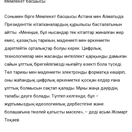
Мемлекет басшысы.
Сонымен бірге Мемлекет басшысы Астана мен Алматыда
Президенттік кітапханалардың құрылысы басталатынын
айтты. «Меніңше, бұл нысандар тек кітаптар жиналған жер
емес, қазақтың тарихын, мәдениеті мен өркениетін
дәріптейтін орталықтар болуы керек. Цифрлық
технологиялар мен жасанды интеллект қарқынды дамыған
сайын ұлттық бірегейлігімізді нығайту өзекті бола түседі.
Төл тарихы мен мәдениетін электронды форматқа көшіріп,
оны жаһандық цифрлық өркениетке қосқан елдер ғана
ұлттық болмысын сақтап қалады. Мұны жаңа дәуірдің
талабы деуге болады. Түптеп келгенде, бұл –
жұртымыздың идеологиялық дербестігіне және
болашағына тікелей қатысты мәселе», – деді Қасым-Жомарт
Тоқаев.