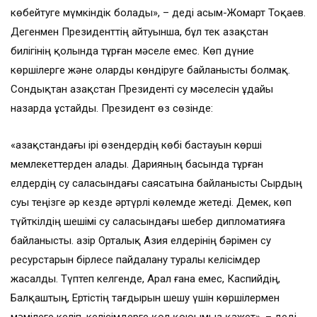
көбейтуге мүмкіндік болады», – деді Қасым-Жомарт Тоқаев.
Дегенмен Президенттің айтуынша, бұл тек Қазақстан
билігінің қолында тұрған мәселе емес. Көп дүние
көршілерге және оларды көндіруге байланысты болмақ.
Сондықтан Қазақстан Президенті су мәселесін ұдайы
назарда ұстайды. Президент өз сөзінде:
«Қазақстандағы ірі өзендердің көбі бастауын көрші
мемлекеттерден алады. Дарияның басында тұрған
елдердің су саласындағы саясатына байланысты Сырдың
суы теңізге әр кезде әртүрлі көлемде жетеді. Демек, көп
түйткілдің шешімі су саласындағы шебер дипломатияға
байланысты. Қазір Орталық Азия елдерінің бәрімен су
ресурстарын бірлесе пайдалану туралы келісімдер
жасалды. Түптеп келгенде, Арал ғана емес, Каспийдің,
Балқаштың, Ертістің тағдырын шешу үшін көршілермен