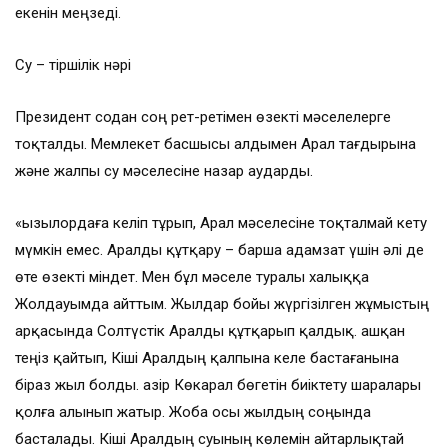
екенін меңзеді.
Су – тіршілік нәрі
Президент содан соң рет-ретімен өзекті мәселелерге
тоқталды. Мемлекет басшысы алдымен Арал тағдырына
және жалпы су мәселесіне назар аударды.
«Қызылордаға келіп тұрып, Арал мәселесіне тоқталмай кету
мүмкін емес. Аралды құтқару – барша адамзат үшін әлі де
өте өзекті міндет. Мен бұл мәселе туралы халыққа
Жолдауымда айттым. Жылдар бойы жүргізілген жұмыстың
арқасында Солтүстік Аралды құтқарып қалдық. Қашқан
теңіз қайтып, Кіші Аралдың қалпына келе бастағанына
біраз жыл болды. Қазір Көкарал бөгетін биіктету шаралары
қолға алынып жатыр. Жоба осы жылдың соңында
басталады. Кіші Аралдың суының көлемін айтарлықтай