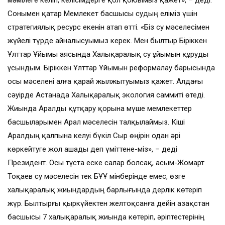
мәмілеге келіп, келісімдерге қол қоюымыз қажет», – деді.
Сонымен қатар Мемлекет басшысы судың еліміз үшін
стратегиялық ресурс екенін атап өтті. «Біз су мәселесімен
жүйелі түрде айналысуымыз керек. Мен былтыр Біріккен
Ұлттар Ұйымы аясында Халықаралық су ұйымын құруды
ұсындым. Біріккен Ұлттар Ұйымын реформалау барысында
осы мәселені алға қарай жылжытуымыз қажет. Алдағы
сәуірде Астанада Халықаралық экология саммиті өтеді.
Жиында Аралды құтқару қорына мүше мемлекеттер
басшыларымен Арал мәселесін талқылаймыз. Кіші
Аралдың қалпына келуі бүкіл Сыр өңірін одан әрі
көркейтуге жол ашады деп үміттене-міз», – деді
Президент. Осы тұста еске салар болсақ, Қасым-Жомарт
Тоқаев су мәселесін тек БҰҰ мінберінде емес, өзге
халықаралық жиындардың барлығында дерлік көтеріп
жүр. Былтырғы қыркүйектен желтоқсанға дейін Қазақстан
басшысы 7 халықаралық жиында көтеріп, әріптестерінің