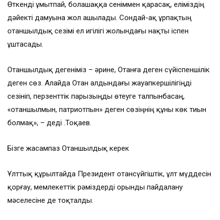
Өткенді ұмытпай, болашаққа сеніммен қарасақ, еліміздің
дәйекті дамуына жол ашылады. Сондай-ақ ұрпақтың
отаншылдық сезімі ел игілігі жолындағы нақты іспен
ұштасады.
Отаншылдық дегеніміз – әрине, Отанға деген сүйіспеншілік
деген сөз. Алайда Отан алдындағы жауапкершілігіңді
сезініп, перзенттік парызыңды өтеуге талпынбасаң,
«отаншылмын, патриотпын» деген сөзіңнің құны көк тиын
болмақ», – деді Қ.Тоқаев.
Бізге жасампаз Отаншылдық керек
Ұлттық құрылтайда Президент отансүйгіштік, ұлт мүддесін
қорғау, мемлекеттік рәміздерді орынды пайдалану
мәселесіне де тоқталды.