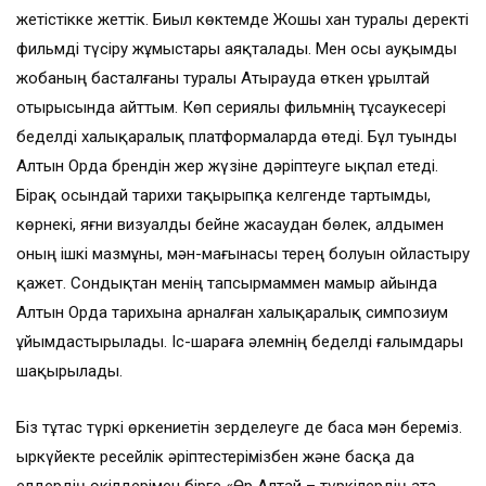
жетістікке жеттік. Биыл көктемде Жошы хан туралы деректі
фильмді түсіру жұмыстары аяқталады. Мен осы ауқымды
жобаның басталғаны туралы Атырауда өткен Құрылтай
отырысында айттым. Көп сериялы фильмнің тұсаукесері
беделді халықаралық платформаларда өтеді. Бұл туынды
Алтын Орда брендін жер жүзіне дәріптеуге ықпал етеді.
Бірақ осындай тарихи тақырыпқа келгенде тартымды,
көрнекі, яғни визуалды бейне жасаудан бөлек, алдымен
оның ішкі мазмұны, мән-мағынасы терең болуын ойластыру
қажет. Сондықтан менің тапсырмаммен мамыр айында
Алтын Орда тарихына арналған халықаралық симпозиум
ұйымдастырылады. Іс-шараға әлемнің беделді ғалымдары
шақырылады.
Біз тұтас түркі өркениетін зерделеуге де баса мән береміз.
Қыркүйекте ресейлік әріптестерімізбен және басқа да