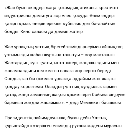
«Жас буын өкілдері жаңа қоғамдық этиканы, креативті
индустрияны дамытуға зор үлес қосуда. Әлем елдері
қазіргі қазақ өнерін ерекше құбылыс деп бағалайтын
болды. Кино саласы да дамып жатыр.
Жас ұрпақтың ұлттық бірегейлігімізді өнерімен айшықтап,
ұлтымызды жаһан жұртына танытуы – зор мақтаныш.
Жастардың күш-қуаты, ынта-жігері, жаңашылдығы мен
жасампаздығы кез келген салаға зор серпін береді.
Сондықтан біз өскелең ұрпаққа әрдайым жан-жақты
қолдау көрсетеміз. Олардың ұлттық құндылықтармен
қатар, жаңа заманның жақсы қасиеттерін бойына сіңіруіне
барынша жағдай жасаймыз», – деді Мемлекет басшысы.
Президенттің пайымдауынша, бұған дейін Ұлттық
құрылтайда көтерілген еліміздің рухани-мәдени мұрасын