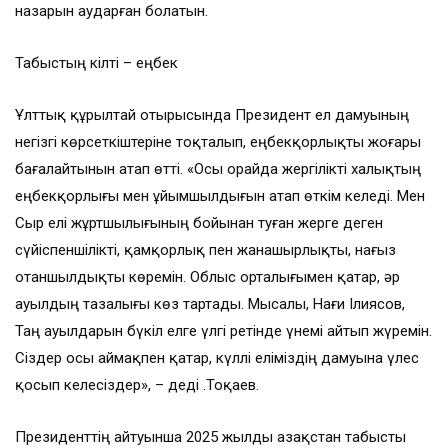
назарын аударған болатын.
Табыстың кілті – еңбек
Ұлттық құрылтай отырысында Президент ел дамуының
негізгі көрсеткіштеріне тоқталып, еңбекқорлықты жоғары
бағалайтынын атап өтті. «Осы орайда жергілікті халықтың
еңбекқорлығы мен ұйымшылдығын атап өткім келеді. Мен
Сыр елі жұртшылығының бойынан туған жерге деген
сүйіспеншілікті, қамқорлық пен жанашырлықты, нағыз
отаншылдықты көремін. Облыс орталығымен қатар, әр
ауылдың тазалығы көз тартады. Мысалы, Нағи Ілиясов,
Таң ауылдарын бүкіл елге үлгі ретінде үнемі айтып жүремін.
Сіздер осы аймақпен қатар, күллі еліміздің дамуына үлес
қосып келесіздер», – деді Қ.Тоқаев.
Президенттің айтуынша 2025 жылды Қазақстан табысты