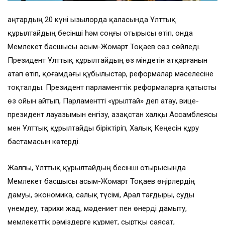
Қаңтардың 20 күні Қызылорда қаласында Ұлттық
құрылтайдың бесінші һәм соңғы отырысы өтіп, онда
Мемлекет басшысы Қасым-Жомарт Тоқаев сөз сөйледі.
Президент Ұлттық құрылтайдың өз міндетін атқарғанын
атап өтіп, қоғамдағы құбылыстар, реформалар мәселесіне
тоқталды. Президент парламенттік реформаларға қатысты
өз ойын айтып, Парламентті «Құрылтай» деп атау, вице-
президент лауазымын енгізу, Қазақстан халқы Ассамблеясы
мен Ұлттық құрылтайды біріктіріп, Халық Кеңесін құру
бастамасын көтерді.
Жалпы, Ұлттық құрылтайдың бесінші отырысында
Мемлекет басшысы Қасым-Жомарт Тоқаев өңірлердің
дамуы, экономика, салық түсімі, Арал тағдыры, суды
үнемдеу, тарихи жад, мәдениет пен өнерді дамыту,
мемлекеттік рәміздерге құрмет, сыртқы саясат,