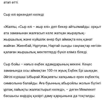
атап өтті.
Сыр елі өркендеп келеді
«Жалпы, «Сыр елі – жыр елі» деп бекер айтылмайды. Қорқыт
ата заманынан жалғасып келе жатқан жыраулық-
жыршылық және күйшілік өнер бұл аймақта кең қанат
жайған. Жиенбай, Нұртуған, Нартай сынды саңлақтар негізін
қалаған жыршылық мектептерді бүкіл еліміз біледі.
Сыр бойы – нағыз еңбек адамдарының мекені. Кеңес
заманында осы аймақтан 100-ге жуық Еңбек Ері шыққан.
Әйгілі күрішші Ыбырай Жақаевты халқымыз ерен еңбектің
символына балайды. Аға буынның абыройлы жолын бүгінгі
ұрпақ лайықты жалғастырып келеді», – деген Мемлекет
басшысы өңірдің қазіргі даму қарқынына да тоқталды.