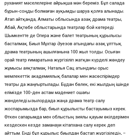
руханият мәселелеріне айрықша мән береміз. Бұл салада
бұрын-соңды болмаған ауқымды шаруа қолға алынады.
Атап айтқанда, Алматы облысында Қазақ драма театры,
Абай, Ақтөбе облыстарында театрлар бой көтереді.
Шымкентте де Опера және балет театрының құрылысы
басталмақ. Биыл Мұхтар Әуезов атындағы Қазақ ұлттық
драма театрының ашылғанына 100 жыл толды. Осыған
орай театр ғимаратына жүргізіліп жатқан күрделі жөндеу
жұмысы аяқталмақ. Наталья Сац атындағы орыс
мемлекеттік академиялық балалар мен жасөспірімдер
театры да жаңғыртылады. Бұдан бөлек, екі жылдың ішінде
елімізде 100-ден астам мәдениет ошағы
жөнделеді.Қызылордада жаңа драма театр салу
жоспарымызда бар, биыл құрылысты бастауымыз керек.
Өткен сапарымда мен облыстың зиялы қауым өкілдерімен
кездескен кезде заманауи кітапхана салу керек деп
айттым. Енді бұл құрылыс биылдан бастап жүргізіледі», –