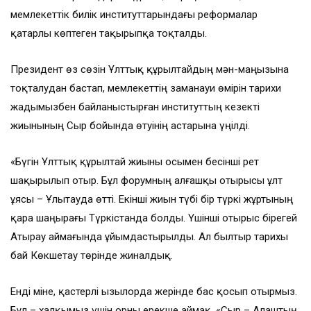
мемлекеттік билік институттарындағы реформалар
қатарлы көптеген тақырыпқа тоқталды.
Президент өз сөзін Ұлттық құрылтайдың мән-маңызына
тоқталудан бастап, мемлекеттің заманауи өмірін тарихи
жадымызбен байланыстырған институттың кезекті
жиынының Сыр бойында өтуінің астарына үңілді.
«Бүгін Ұлттық құрылтай жиыны осымен бесінші рет
шақырылып отыр. Бұл форумның алғашқы отырысы ұлт
ұясы – Ұлытауда өтті. Екінші жиын түбі бір түркі жұртының
қара шаңырағы Түркістанда болды. Үшінші отырыс бірегей
Атырау аймағында ұйымдастырылды. Ал былтыр тарихы
бай Көкшетау төрінде жиналдық.
Енді міне, қастерлі Қызылорда жерінде бас қосып отырмыз.
Бұл – халқымыз үшін орны ерекше аймақ. «Сыр – Алаштың