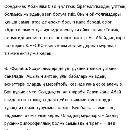
Сондай-ақ Абай ілімі біздің ұлттық бірегейлігіміздің, ұлттық
болмысымыздың өзегі болуға тиіс. Оның ой-толғамдары
қанша заман өтсе де өзекті болып қала береді. Қазіргі
«Адал азамат» тұжырымдамасы ұлы ойшылдың «Толық
адам» идеясымен тығыз астасып жатыр. Біз Абайдың «Қара
сөздерін» ЮНЕСКО-ның «Әлем жады» деректі мұралар
тізіміне енгізуіміз керек.
Әл-Фараби, Ясауи ілімдері де ұлт руханиятының ұстыны
саналады. Ашығын айтсақ, ұлы бабаларымыздың
өсиеттерін олардың мерейтойы кезінде ғана еске аламыз.
Бұл дұрыс емес. Сондықтан әл-Фараби, Ясауи және Абай
ілімдерін жан-жақты дәріптейтін ғылыми жиындарды
тұрақты өткізіп тұруымыз қажет. Бұл басқаға емес, ең
алдымен, өзіміз үшін керек. Олардың мұралары – біздің
рухани-философиялық болмысымыздың тірегі», – деді