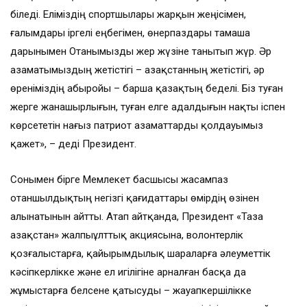
біледі. Еліміздің спортшылары жарқын жеңісімен,
ғалымдары іргелі еңбегімен, өнерпаздары тамаша
дарынымен Отанымызды жер жүзіне танытып жүр. Әр
азаматымыздың жетістігі – Қазақстанның жетістігі, әр
өреніміздің абыройы – барша қазақтың беделі. Біз туған
жерге жанашырлығын, туған елге адалдығын нақты іспен
көрсететін нағыз патриот азаматтарды қолдауымыз
қажет», – деді Президент.
Сонымен бірге Мемлекет басшысы жасампаз
отаншылдықтың негізгі қағидаттары өмірдің өзінен
алынатынын айтты. Атап айтқанда, Президент «Таза
Қазақстан» жалпыұлттық акциясына, волонтерлік
қозғалыстарға, қайырымдылық шараларға әлеуметтік
кәсіпкерлікке және ел игілігіне арналған басқа да
жұмыстарға белсене қатысуды – жауапкершілікке