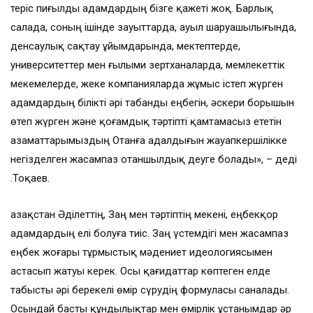
теріс пиғылды адамдардың бізге қажеті жоқ. Барлық
салада, соның ішінде зауыттарда, ауыл шаруашылығында,
денсаулық сақтау ұйымдарында, мектептерде,
университеттер мен ғылыми зертханаларда, мемлекеттік
мекемелерде, жеке компанияларда жұмыс істеп жүрген
адамдардың білікті әрі табанды еңбегін, әскери борышын
өтеп жүрген және қоғамдық тәртіпті қамтамасыз ететін
азаматтарымыздың Отанға адалдығын жауапкершілікке
негізделген жасампаз отаншылдық деуге болады», – деді
Қ.Тоқаев.
Қазақстан Әділеттің, Заң мен тәртіптің мекені, еңбекқор
адамдардың елі болуға тиіс. Заң үстемдігі мен жасампаз
еңбек жоғары тұрмыстық мәдениет идеологиясымен
астасып жатуы керек. Осы қағидаттар көптеген елде
табысты әрі берекелі өмір сүрудің формуласы саналады.
Осындай басты құндылықтар мен өмірлік ұстанымдар әр