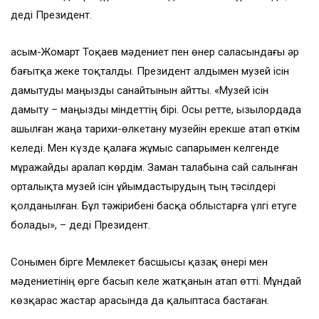
деді Президент.
Қасым-Жомарт Тоқаев мәдениет пен өнер саласындағы әр
бағытқа жеке тоқталды. Президент алдымен музей ісін
дамытуды маңызды санайтынын айтты. «Музей ісін
дамыту – маңызды міндеттің бірі. Осы ретте, Қызылордада
ашылған жаңа тарихи-өлкетану музейін ерекше атап өткім
келеді. Мен күзде қалаға жұмыс сапарымен келгенде
мұражайды аралап көрдім. Заман талабына сай салынған
орталықта музей ісін ұйымдастырудың тың тәсілдері
қолданылған. Бұл тәжірибені басқа облыстарға үлгі етуге
болады», – деді Президент.
Сонымен бірге Мемлекет басшысы қазақ өнері мен
мәдениетінің өрге басып келе жатқанын атап өтті. Мұндай
көзқарас жастар арасында да қалыптаса бастаған.