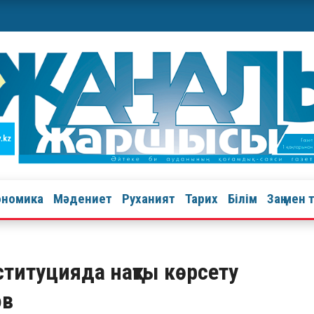
ономика
Мәдениет
Руханият
Тарих
Білім
Заң мен 
ституцияда нақты көрсету
ов