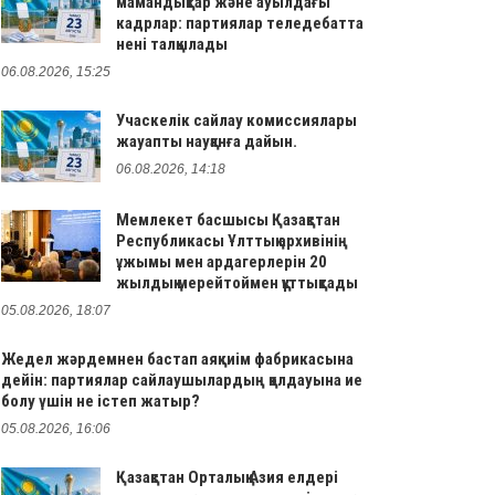
мамандықтар және ауылдағы
кадрлар: партиялар теледебатта
нені талқылады
06.08.2026, 15:25
Учаскелік сайлау комиссиялары
жауапты науқанға дайын.
06.08.2026, 14:18
Мемлекет басшысы Қазақстан
Республикасы Ұлттық архивінің
ұжымы мен ардагерлерін 20
жылдық мерейтоймен құттықтады
05.08.2026, 18:07
Жедел жәрдемнен бастап аяқкиім фабрикасына
дейін: партиялар сайлаушылардың қолдауына ие
болу үшін не істеп жатыр?
05.08.2026, 16:06
Қазақстан Орталық Азия елдері