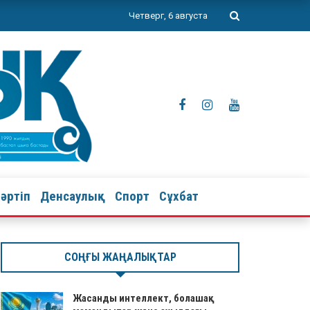
Четверг, 6 августа
тәртіп
Денсаулық
Спорт
Сұхбат
СОҢҒЫ ЖАҢАЛЫҚТАР
Жасанды интеллект, болашақ