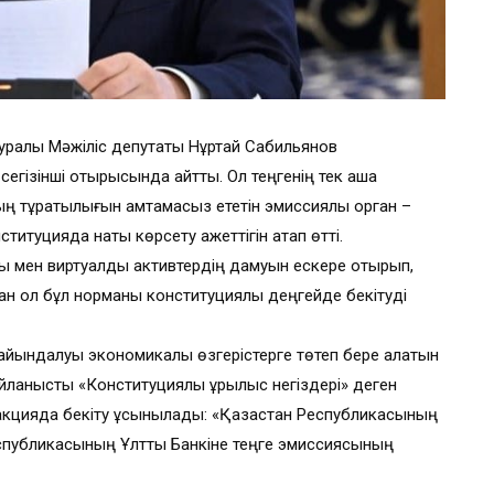
 туралы Мәжіліс депутаты Нұртай Сабильянов
егізінші отырысында айтты. Ол теңгенің тек ақша
ң тұрақтылығын қамтамасыз ететін эмиссиялық орган –
титуцияда нақты көрсету қажеттігін атап өтті.
ары мен виртуалды активтердің дамуын ескере отырып,
ан ол бұл норманы конституциялық деңгейде бекітуді
 айқындалуы экономикалық өзгерістерге төтеп бере алатын
байланысты «Конституциялық құрылыс негіздері» деген
дакцияда бекіту ұсынылады: «Қазақстан Республикасының
 Республикасының Ұлттық Банкіне теңге эмиссиясының