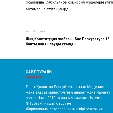
Осылайша, Сабильянов комиссия мүшелерін ұлттық
қамтамасыз етуге шақырды.
Алдыңғы
Жаңа Конституция жобасы: Бас Прокуратура 18-
бапты нақтылауды ұсынды
САЙТ ТУРАЛЫ
Газет Қазақстан Республикасының Мәдениет
және ақпарат министрлігінің ақпарат және мұрағат
агенттігінде 2013 жылы 6 мамырда тіркеліп,
№13598-Г куәлігі берілген.
Жарияланым авторларының пікірі редакция