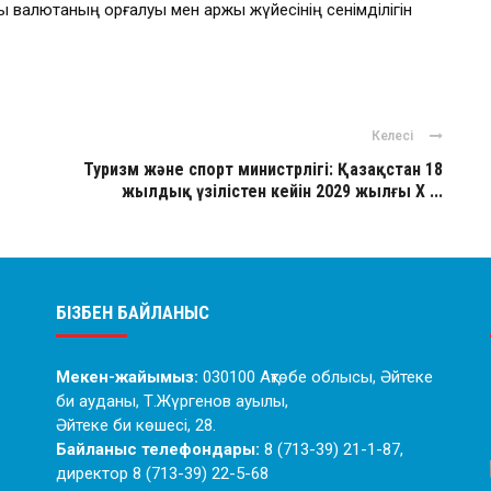
 валютаның қорғалуы мен қаржы жүйесінің сенімділігін
Келесі
Туризм және спорт министрлігі: Қазақстан 18
жылдық үзілістен кейін 2029 жылғы X ...
БІЗБЕН БАЙЛАНЫС
Мекен-жайымыз:
030100 Ақтөбе облысы, Әйтеке
би ауданы, Т.Жүргенов ауылы,
Әйтеке би көшесі, 28.
Байланыс телефондары:
8 (713-39) 21-1-87,
директор 8 (713-39) 22-5-68