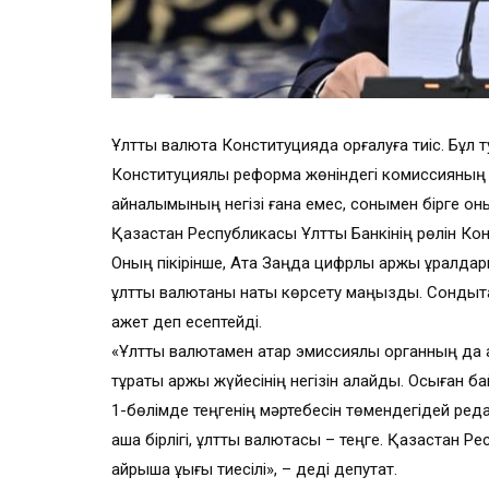
Ұлттық валюта Конституцияда қорғалуға тиіс. Бұл
Конституциялық реформа жөніндегі комиссияның с
айналымының негізі ғана емес, сонымен бірге оны
Қазақстан Республикасы Ұлттық Банкінің рөлін Конс
Оның пікірінше, Ата Заңда цифрлық қаржы құралд
ұлттық валютаны нақты көрсету маңызды. Сондықт
қажет деп есептейді.
«Ұлттық валютамен қатар эмиссиялық органның да
тұрақты қаржы жүйесінің негізін қалайды. Осыған 
1-бөлімде теңгенің мәртебесін төмендегідей ре
ақша бірлігі, ұлттық валютасы – теңге. Қазақстан
айрықша құқығы тиесілі», – деді депутат.