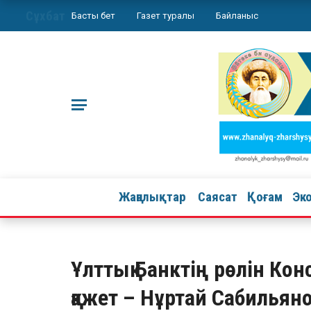
Сұхбат
Басты бет
Газет туралы
Байланыс
Жаңалықтар
Саясат
Қоғам
Эк
Ұлттық Банктің рөлін Кон
қажет – Нұртай Сабильян