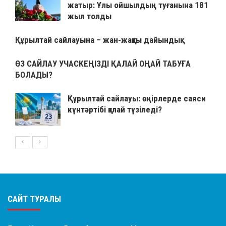
жатыр: Ұлы ойшылдың туғанына 181
жыл толды
Құрылтай сайлауына – жан-жақты дайындық
ӨЗ САЙЛАУ УЧАСКЕҢІЗДІ ҚАЛАЙ ОҢАЙ ТАБУҒА
БОЛАДЫ?
Құрылтай сайлауы: өңірлерде саяси
күнтәртібі қалай түзіледі?
САЙТ ТУРАЛЫ