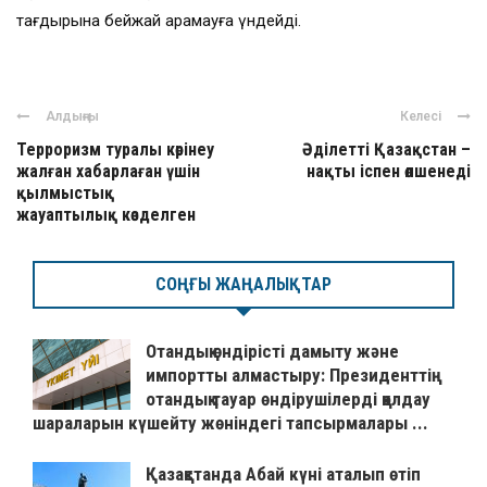
тағдырына бейжай қарамауға үндейді.
Алдыңғы
Келесі
Терроризм туралы көрінеу
Әділетті Қазақстан –
жалған хабарлаған үшін
нақты іспен өлшенеді
қылмыстық
жауаптылық көзделген
СОҢҒЫ ЖАҢАЛЫҚТАР
Отандық өндірісті дамыту және
импортты алмастыру: Президенттің
отандық тауар өндірушілерді қолдау
шараларын күшейту жөніндегі тапсырмалары ...
Қазақстанда Абай күні аталып өтіп