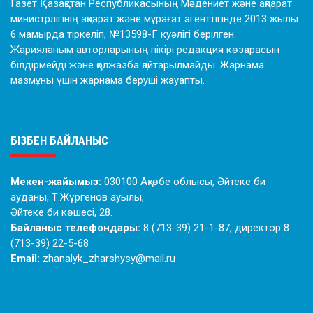
Газет Қазақстан Республикасының Мәдениет және ақпарат
министрлігінің ақпарат және мұрағат агенттігінде 2013 жылы
6 мамырда тіркеліп, №13598-Г куәлігі берілген.
Жарияланым авторларының пікірі редакция көзқарасын
білдірмейді және қолжазба қайтарылмайды. Жарнама
мазмұны үшін жарнама беруші жауапты.
БІЗБЕН БАЙЛАНЫС
Мекен-жайымыз:
030100 Ақтөбе облысы, Әйтеке би
ауданы, Т.Жүргенов ауылы,
Әйтеке би көшесі, 28.
Байланыс телефондары:
8 (713-39) 21-1-87, директор 8
(713-39) 22-5-68
Email:
zhanalyk_zharshysy@mail.ru