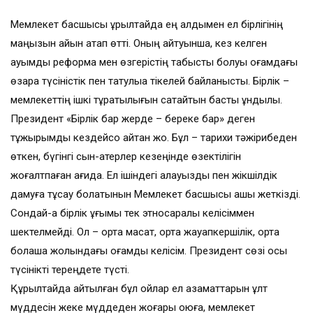
Мемлекет басшысы құрылтайда ең алдымен ел бірлігінің
маңызын айқын атап өтті. Оның айтуынша, кез келген
ауқымды реформа мен өзгерістің табысты болуы қоғамдағы
өзара түсіністік пен татулыққа тікелей байланысты. Бірлік –
мемлекеттің ішкі тұрақтылығын сақтайтын басты құндылық.
Президент «Бірлік бар жерде – береке бар» деген
тұжырымды кездейсоқ айтқан жоқ. Бұл – тарихи тәжірибеден
өткен, бүгінгі сын-қатерлер кезеңінде өзектілігін
жоғалтпаған қағида. Ел ішіндегі алауыздық пен жікшілдік
дамуға тұсау болатынын Мемлекет басшысы ашық жеткізді.
Сондай-ақ бірлік ұғымы тек этносаралық келісіммен
шектелмейді. Ол – ортақ мақсат, ортақ жауапкершілік, ортақ
болашақ жолындағы қоғамдық келісім. Президент сөзі осы
түсінікті тереңдете түсті.
Құрылтайда айтылған бұл ойлар ел азаматтарын ұлт
мүддесін жеке мүддеден жоғары қоюға, мемлекет