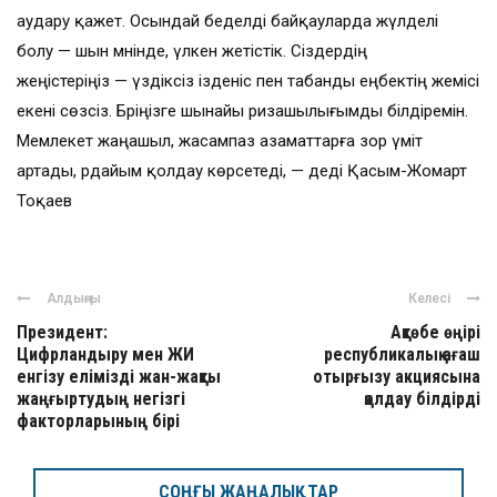
аудару қажет. Осындай беделді байқауларда жүлделі
болу — шын мәнінде, үлкен жетістік. Сіздердің
жеңістеріңіз — үздіксіз ізденіс пен табанды еңбектің жемісі
екені сөзсіз. Бәріңізге шынайы ризашылығымды білдіремін.
Мемлекет жаңашыл, жасампаз азаматтарға зор үміт
артады, әрдайым қолдау көрсетеді, — деді Қасым-Жомарт
Тоқаев
Алдыңғы
Келесі
Президент:
Ақтөбе өңірі
Цифрландыру мен ЖИ
республикалық ағаш
енгізу елімізді жан-жақты
отырғызу акциясына
жаңғыртудың негізгі
қолдау білдірді
факторларының бірі
СОҢҒЫ ЖАҢАЛЫҚТАР