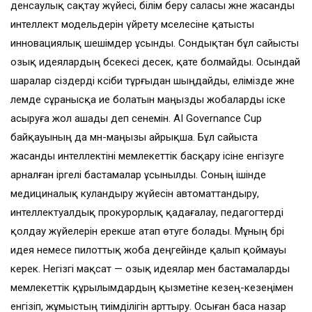
денсаулық сақтау жүйесі, білім беру саласы және жасанды
интеллект модельдерін үйрету мәселесіне қатысты
инновациялық шешімдер ұсынды. Сондықтан бұл сайысты
озық идеялардың бәсекесі десек, қате болмайды. Осындай
шаралар сіздерді кәсіби тұрғыдан шыңдайды, елімізде және
әлемде сұранысқа ие болатын маңызды жобаларды іске
асыруға жол ашады деп сенемін. AI Governance Cup
байқауының да мән-маңызы айрықша. Бұл сайыста
жасанды интеллектіні мемлекеттік басқару ісіне енгізуге
арналған іргелі бастамалар ұсынылды. Соның ішінде
медициналық куәландыру жүйесін автоматтандыру,
интеллектуалдық прокурорлық қадағалау, педагогтерді
қолдау жүйелерін ерекше атап өтуге болады. Мұның бәрі
идея немесе пилоттық жоба деңгейінде қалып қоймауы
керек. Негізгі мақсат — озық идеялар мен бастамаларды
мемлекеттік құрылымдардың қызметіне кезең-кезеңімен
енгізіп, жұмыстың тиімділігін арттыру. Осыған баса назар