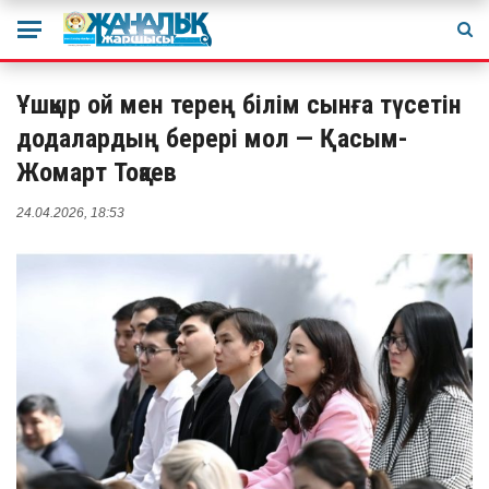
Ұшқыр ой мен терең білім сынға түсетін
додалардың берері мол — Қасым-
Жомарт Тоқаев
24.04.2026, 18:53