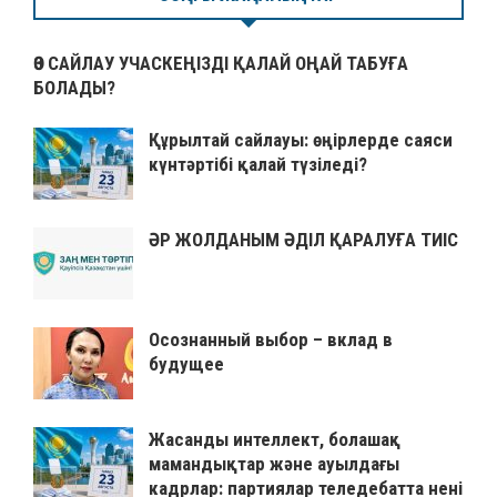
ӨЗ САЙЛАУ УЧАСКЕҢІЗДІ ҚАЛАЙ ОҢАЙ ТАБУҒА
БОЛАДЫ?
Құрылтай сайлауы: өңірлерде саяси
күнтәртібі қалай түзіледі?
ӘР ЖОЛДАНЫМ ӘДІЛ ҚАРАЛУҒА ТИІС
Осознанный выбор – вклад в
будущее
Жасанды интеллект, болашақ
мамандықтар және ауылдағы
кадрлар: партиялар теледебатта нені