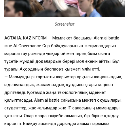
Screenshot
АСТАНА. KAZINFORM — Мемлекет басшысы Alem.ai battle
және AI Governance Cup байқауларының жеңімпаздарын
марапаттау рәсімінде ұшқыр ой мен терең білім сынға
түсетін мұндай додалардың берері мол екенін айтты. Бұл
туралы Ақорданың баспасөз қызметі мәлім етті.
— Мазмұнды әрі тартысты жарыстар арқылы жаңашылдық,
ізденімпаздық, жасампаздық құндылықтары кеңінен
дәріптеледі. Қоғамда жаңа технологиялық мәдениет
қалыптасады. Alem.ai battle сайысына мектеп оқушылары,
студенттер, жас ғалымдар және IT саласының мамандары
қатысты. Олар өзара тәжірибе алмасып, бір-біріне қолдау
көрсетті. Байқау аясында дарынды азаматтарымыз