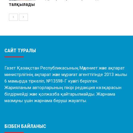
талқылады
САЙТ ТУРАЛЫ
Газет Қазақстан Республикасының Мәдениет және ақпарат
министрлігінің ақпарат және мұрағат агенттігінде 2013 жылы
6 мамырда тіркеліп, №13598-Г куәлігі берілген.
Жарияланым авторларының пікірі редакция көзқарасын
білдірмейді және қолжазба қайтарылмайды. Жарнама
мазмұны үшін жарнама беруші жауапты.
БІЗБЕН БАЙЛАНЫС