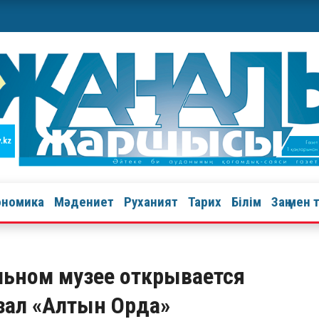
ономика
Мәдениет
Руханият
Тарих
Білім
Заң мен 
ьном музее открывается
зал «Алтын Орда»