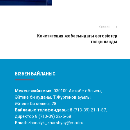
Келесі
Конституция жобасындағы өзгерістер
талқыланды
БІЗБЕН БАЙЛАНЫС
Мекен-жайымыз:
030100 Ақтөбе облысы,
Әйтеке би ауданы, Т.Жүргенов ауылы,
Әйтеке би көшесі, 28.
Байланыс телефондары:
8 (713-39) 21-1-87,
директор 8 (713-39) 22-5-68
Email:
zhanalyk_zharshysy@mail.ru