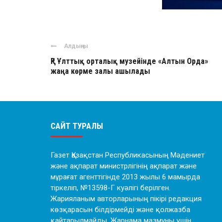
Алдыңғы
ҚР Ұлттық орталық музейінде «Алтын Орда»
жаңа көрме залы ашылады
САЙТ ТУРАЛЫ
Газет Қазақстан Республикасының Мәдениет
және ақпарат министрлігінің ақпарат және
мұрағат агенттігінде 2013 жылы 6 мамырда
тіркеліп, №13598-Г куәлігі берілген.
Жарияланым авторларының пікірі редакция
көзқарасын білдірмейді және қолжазба
қайтарылмайды. Жарнама мазмұны үшін