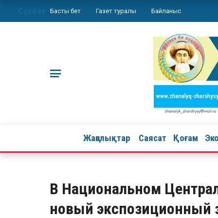
Сұхбат
Басты бет
Газет туралы
Байланыс
Жаңалықтар
Саясат
Қоғам
Эк
В Национальном Централ
новый экспозиционный 