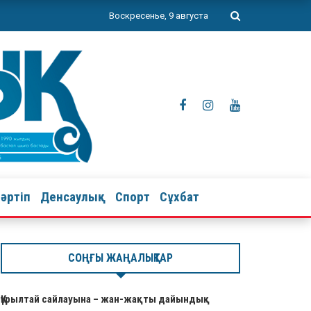
Воскресенье, 9 августа
тәртіп
Денсаулық
Спорт
Сұхбат
СОҢҒЫ ЖАҢАЛЫҚТАР
Құрылтай сайлауына – жан-жақты дайындық