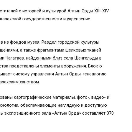
тителей с историей и культурой Алтын Орды XIII-XIV
 казахской государственности и укрепление
в из фондов музея. Раздел городской культуры
шениями, а также фрагментами шелковых тканей
и Чагатаев, найденными близ села Шенгельды в
ства представлены элементы вооружения. Блок о
рывает систему управления Алтын Орды, генеалогию
азахским ханством.
ованы картографические материалы, фото-, видео- и
ехнологии, обеспечивающие наглядную и доступную
ь экспозиционного зала «Алтын Орда» составляет 370