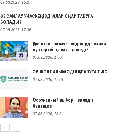
09.08.2026, 15:27
ӨЗ САЙЛАУ УЧАСКЕҢІЗДІ ҚАЛАЙ ОҢАЙ ТАБУҒА
БОЛАДЫ?
07.08.2026, 17:06
Құрылтай сайлауы: өңірлерде саяси
күнтәртібі қалай түзіледі?
07.08.2026, 17:04
ӘР ЖОЛДАНЫМ ӘДІЛ ҚАРАЛУҒА ТИІС
07.08.2026, 17:01
Осознанный выбор – вклад в
будущее
07.08.2026, 15:04