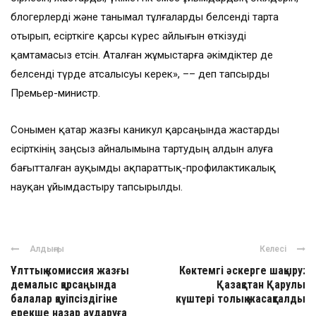
блогерлерді және танымал тұлғаларды белсенді тарта
отырып, есірткіге қарсы күрес айлығын өткізуді
қамтамасыз етсін. Аталған жұмыстарға әкімдіктер де
белсенді түрде атсалысуы керек», –– деп тапсырды
Премьер-министр.
Сонымен қатар жазғы каникул қарсаңында жастарды
есірткінің заңсыз айналымына тартудың алдын алуға
бағытталған ауқымды ақпараттық-профилактикалық
науқан ұйымдастыру тапсырылды.
Алдыңғы
Келесі
Ұлттық комиссия жазғы
Көктемгі әскерге шақыру:
демалыс қарсаңында
Қазақстан Қарулы
балалар қауіпсіздігіне
күштері толық жасақталды
ерекше назар аударуға