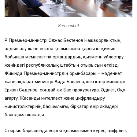
Screenshot
ҚР Премьер-министрі Олжас Бектенов Нашақорлықтың
алдын алу және есірткі қылмысына қарсы іс-қимыл
бойынша мемлекеттік органдардың қызметін үйлестіру
жөніндегі республикалық штабтың отырысын өткізді.
Жиында Премьер-министрдің орынбасары – мәдениет
және ақпарат министрі Аида Балаева, ішкі істер министрі
Ержан Сәденов, сондай-ақ Бас прокуратура, Әділет, Оқу-
ағарту, Жасанды интеллект және цифрландыру
министрліктерінің басшылығы, бірқатар өңір әкімдері
баяндама жасады.
Отырыс барысында есірткі қылмысымен күрес, цифрлық