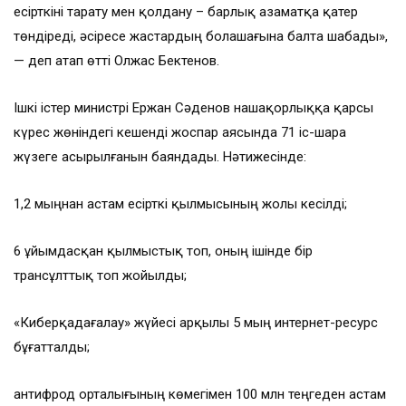
есірткіні тарату мен қолдану – барлық азаматқа қатер
төндіреді, әсіресе жастардың болашағына балта шабады»,
— деп атап өтті Олжас Бектенов.
Ішкі істер министрі Ержан Сәденов нашақорлыққа қарсы
күрес жөніндегі кешенді жоспар аясында 71 іс-шара
жүзеге асырылғанын баяндады. Нәтижесінде:
1,2 мыңнан астам есірткі қылмысының жолы кесілді;
6 ұйымдасқан қылмыстық топ, оның ішінде бір
трансұлттық топ жойылды;
«Киберқадағалау» жүйесі арқылы 5 мың интернет-ресурс
бұғатталды;
антифрод орталығының көмегімен 100 млн теңгеден астам