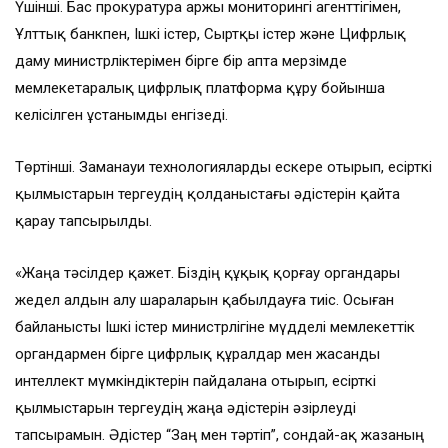
Үшінші. Бас прокуратура Қаржы мониторингі агенттігімен,
Ұлттық банкпен, Ішкі істер, Сыртқы істер және Цифрлық
даму министрліктерімен бірге бір апта мерзімде
мемлекетаралық цифрлық платформа құру бойынша
келісілген ұстанымды енгізеді.
Төртінші. Заманауи технологияларды ескере отырып, есірткі
қылмыстарын тергеудің қолданыстағы әдістерін қайта
қарау тапсырылды.
«Жаңа тәсілдер қажет. Біздің құқық қорғау органдары
жедел алдын алу шараларын қабылдауға тиіс. Осыған
байланысты Ішкі істер министрлігіне мүдделі мемлекеттік
органдармен бірге цифрлық құралдар мен жасанды
интеллект мүмкіндіктерін пайдалана отырып, есірткі
қылмыстарын тергеудің жаңа әдістерін әзірлеуді
тапсырамын. Әдістер “Заң мен тәртіп”, сондай-ақ жазаның