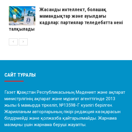
Жасанды интеллект, болашақ
мамандықтар және ауылдағы
кадрлар: партиялар теледебатта нені
талқылады
САЙТ ТУРАЛЫ
Газет Қазақстан Республикасының Мәдениет және ақпарат
министрлігінің ақпарат және мұрағат агенттігінде 2013
жылы 6 мамырда тіркеліп, №13598-Г куәлігі берілген.
Жарияланым авторларының пікірі редакция көзқарасын
білдірмейді және қолжазба қайтарылмайды. Жарнама
мазмұны үшін жарнама беруші жауапты.