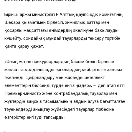
Бірінші. Қаржы министрлігі ҚР Ұлттық қауіпсіздік комитетінің
Шекара қызметімен бірлесіп, химиялық заттар мен
қосарлы мақсаттағы өнімдердің әкелінуіне бақылауды
күшейту, сондай-ақ мұндай тауарларды тексеру тәртібін
қайта қарау қажет.
«Оның үстіне прекурсорлардың басым бөлігі бірнеше
мақсатта қолданылады әрі олардың кейбірі елге заңсыз
әкелінеді. Цифрландыру мен жасанды интеллект
элементтерін белсенді түрде енгізіңіздер», — деп атап өтті
Премьер-министр және контрабандалық тауарлар мен
жүктердің заңсыз тасымалының алдын алуға бағытталған
тәуекелдерді анықтау жүйесіндегі тауарлар тізбесіне
өзгерістер енгізуді тапсырды.