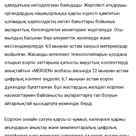
қағидатына негізделгенін баяндады. Жергілікті атқарушы
органдардың нашақорлыққа қарсы күресті қамтитын
қоғамдық қауіпсіздіктің негізгі бағыттары бойынша
ақпараттық белсенділігіне мониторинг жүргізілуде. Осы
жылдың басынан бері әлеуметтік желілерде және
мессенджерлерде 4,5 мыңнан астам заңсыз материалдар
жойылған. Жасанды интеллект технологияларын қолдана
отырып есірткі заттарына қатысты вирустық контенттерді
анықтайтын «MERGEN» жобасы аясында 22 мыңнан астам
цифрлық контент өңделіп, 6,1 мыңнан астам есірткі
дүкендері бұғатталған. Бұл жастардың желідегі есірткіні
насихаттаумен байланысты ақпараттарға тап болуын
айтарлықтай қысқартуға мүмкіндік берді.
Есірткіні онлайн сатуға қарсы іс-қимыл, көлеңкелі қаржы
ағындарын анықтау және мемлекетаралық цифрлық
платформа құру жөніндегі шараларға да назар аударылды.