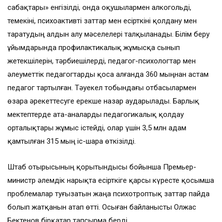
сабақтары» енгізілді, онда оқушылармен алкогольді,
темекіні, психоактивті заттар мен есірткіні қолдану мен
таратудың алдын алу мәселелері талқыланады. Білім беру
ұйымдарында профилактикалық жұмысқа сынып
жетекшілерін, тәрбиешілерді, педагог-психологтар мен
әлеуметтік педагогтарды қоса алғанда 360 мыңнан астам
педагог тартылған. Тәуекел тобындағы отбасылармен
өзара әрекеттесуге ерекше назар аударылады. Барлық
мектептерде ата-аналарды педагогикалық қолдау
орталықтары жұмыс істейді, олар үшін 3,5 млн адам
қамтылған 315 мың іс-шара өткізілді.
Штаб отырысының қорытындысы бойынша Премьер-
министр әлемдік нарықта есірткіге қарсы күресте қосымша
проблемалар туғызатын жаңа психотроптық заттар пайда
болып жатқанын атап өтті. Осыған байланысты Олжас
Бектенов бірқатар тапсырма берді.