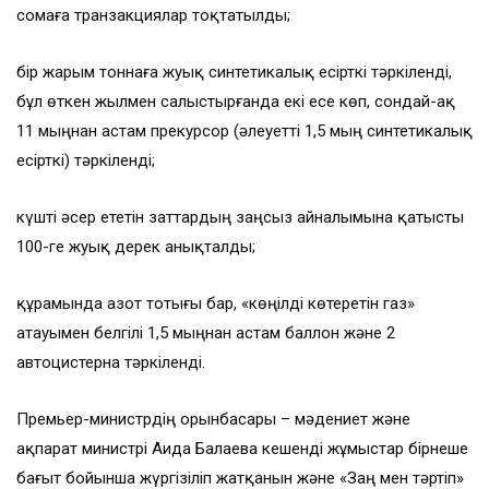
сомаға транзакциялар тоқтатылды;
бір жарым тоннаға жуық синтетикалық есірткі тәркіленді,
бұл өткен жылмен салыстырғанда екі есе көп, сондай-ақ
11 мыңнан астам прекурсор (әлеуетті 1,5 мың синтетикалық
есірткі) тәркіленді;
күшті әсер ететін заттардың заңсыз айналымына қатысты
100-ге жуық дерек анықталды;
құрамында азот тотығы бар, «көңілді көтеретін газ»
атауымен белгілі 1,5 мыңнан астам баллон және 2
автоцистерна тәркіленді.
Премьер-министрдің орынбасары – мәдениет және
ақпарат министрі Аида Балаева кешенді жұмыстар бірнеше
бағыт бойынша жүргізіліп жатқанын және «Заң мен тәртіп»