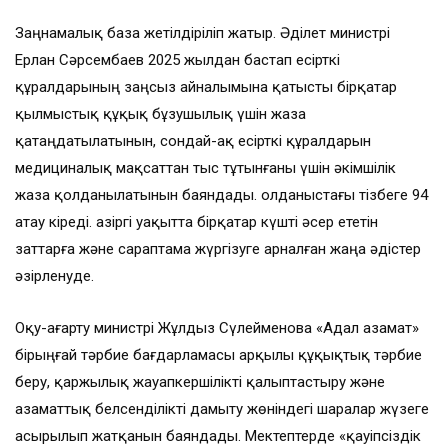
Заңнамалық база жетілдіріліп жатыр. Әділет министрі
Ерлан Сәрсембаев 2025 жылдан бастап есірткі
құралдарының заңсыз айналымына қатысты бірқатар
қылмыстық құқық бұзушылық үшін жаза
қатаңдатылатынын, сондай-ақ есірткі құралдарын
медициналық мақсаттан тыс тұтынғаны үшін әкімшілік
жаза қолданылатынын баяндады. Қолданыстағы тізбеге 94
атау кіреді. Қазіргі уақытта бірқатар күшті әсер ететін
заттарға және сараптама жүргізуге арналған жаңа әдістер
әзірленуде.
Оқу-ағарту министрі Жұлдыз Сүлейменова «Адал азамат»
бірыңғай тәрбие бағдарламасы арқылы құқықтық тәрбие
беру, қаржылық жауапкершілікті қалыптастыру және
азаматтық белсенділікті дамыту жөніндегі шаралар жүзеге
асырылып жатқанын баяндады. Мектептерде «қауіпсіздік