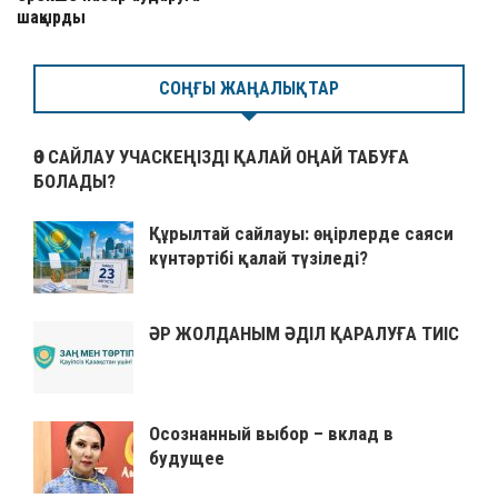
шақырды
СОҢҒЫ ЖАҢАЛЫҚТАР
ӨЗ САЙЛАУ УЧАСКЕҢІЗДІ ҚАЛАЙ ОҢАЙ ТАБУҒА
БОЛАДЫ?
Құрылтай сайлауы: өңірлерде саяси
күнтәртібі қалай түзіледі?
ӘР ЖОЛДАНЫМ ӘДІЛ ҚАРАЛУҒА ТИІС
Осознанный выбор – вклад в
будущее