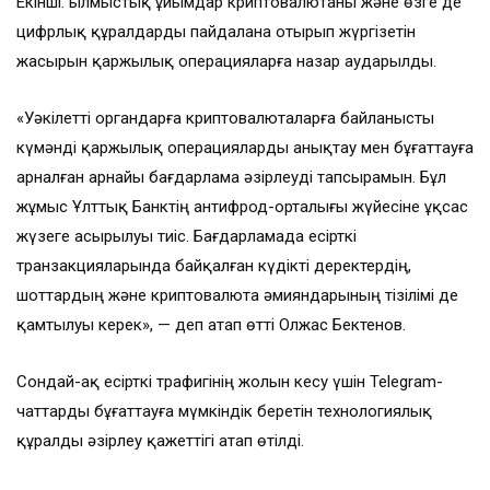
Екінші. Қылмыстық ұйымдар криптовалютаны және өзге де
цифрлық құралдарды пайдалана отырып жүргізетін
жасырын қаржылық операцияларға назар аударылды.
«Уәкілетті органдарға криптовалюталарға байланысты
күмәнді қаржылық операцияларды анықтау мен бұғаттауға
арналған арнайы бағдарлама әзірлеуді тапсырамын. Бұл
жұмыс Ұлттық Банктің антифрод-орталығы жүйесіне ұқсас
жүзеге асырылуы тиіс. Бағдарламада есірткі
транзакцияларында байқалған күдікті деректердің,
шоттардың және криптовалюта әмияндарының тізілімі де
қамтылуы керек», — деп атап өтті Олжас Бектенов.
Сондай-ақ есірткі трафигінің жолын кесу үшін Telegram-
чаттарды бұғаттауға мүмкіндік беретін технологиялық
құралды әзірлеу қажеттігі атап өтілді.