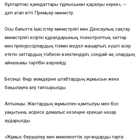
бұлтартпас қағидаттары тұрғысынан қаралуы керек», —
деп атап өтті Премьер-министр.
Осы бағытта Ішкі істер министрлігі мен Денсаулық сақтау
министрлігі есірткі құралдарының, психотроптық заттар
мен прекурсорлардың тізімін жедел жаңартып, күшті әсер
ететін заттардың тізбесін өзектендіріп, сондай-ақ олардың
айналымы тәртібін әзірлейді.
Бесінші. Өңір әкімдеріне штабтардың жұмысын жеке
бақылауға алу тапсырылды.
Алтыншы. Жастардың жұмыспен қамтылуы мен бос
уақытына, әсіресе демалыс кезеңіне ерекше назар
аударылды.
«Жұмыс берушілер мен мемлекеттік органдарды тарта