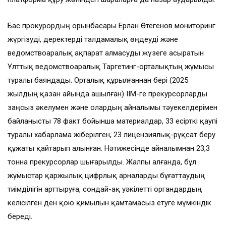
Бас прокурордың орынбасары Ерлан Өтегенов мониторинг
жүргізуді, деректерді талдамалық өңдеуді және
ведомствоаралық ақпарат алмасуды жүзеге асыратын
Ұлттық ведомствоаралық Таргетинг-орталықтың жұмысы
туралы баяндады. Орталық құрылғаннан бері (2025
жылдың қазан айында ашылған) ІІМ-ге прекурсорларды
заңсыз әкелумен және олардың айналымы тәуекелдерімен
байланысты 78 факт бойынша материалдар, 33 есірткі қаупі
туралы хабарлама жіберілген, 23 лицензиялық-рұқсат беру
құжаты қайтарып алынған. Нәтижесінде айналымнан 23,3
тонна прекурсорлар шығарылды. Жалпы алғанда, бұл
жұмыстар қаржылық цифрлық арналарды бұғаттаудың
тиімділігін арттыруға, сондай-ақ уәкілетті органдардың
келісілген ден қою қимылын қамтамасыз етуге мүмкіндік
береді.