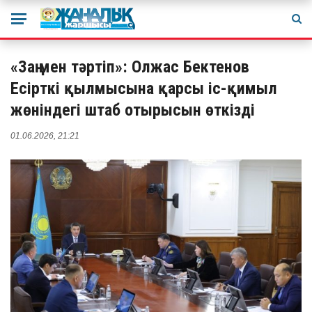
«Заң мен тәртіп»: Олжас Бектенов
Есірткі қылмысына қарсы іс-қимыл
жөніндегі штаб отырысын өткізді
01.06.2026, 21:21