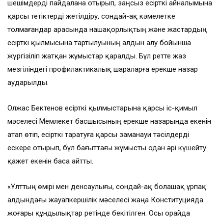
шешімдерді пайдалана отырып, заңсыз есірткі айналымына
қарсы тетіктерді жетілдіру, сондай-ақ кәмелетке
толмағандар арасында нашақорлықтың және жастардың
есірткі қылмысына тартылуының алдын алу бойынша
жүргізіліп жатқан жұмыстар қаралды. Бұл ретте жаз
мезгіліндегі профилактикалық шараларға ерекше назар
аударылды.
Олжас Бектенов есірткі қылмыстарына қарсы іс-қимыл
мәселесі Мемлекет басшысының ерекше назарында екенін
атап өтіп, есірткі таратуға қарсы заманауи тәсілдерді
ескере отырып, бұл бағыттағы жұмысты одан әрі күшейту
қажет екенін баса айтты.
«Ұлттың өмірі мен денсаулығы, сондай-ақ болашақ ұрпақ
алдындағы жауапкершілік мәселесі жаңа Конституцияда
жоғары құндылықтар ретінде бекітілген. Осы орайда