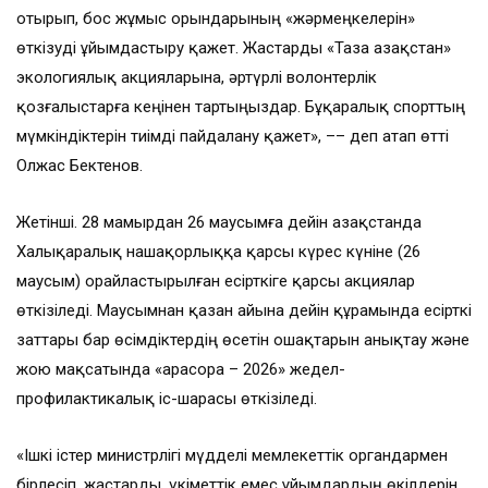
отырып, бос жұмыс орындарының «жәрмеңкелерін»
өткізуді ұйымдастыру қажет. Жастарды «Таза Қазақстан»
экологиялық акцияларына, әртүрлі волонтерлік
қозғалыстарға кеңінен тартыңыздар. Бұқаралық спорттың
мүмкіндіктерін тиімді пайдалану қажет», –– деп атап өтті
Олжас Бектенов.
Жетінші. 28 мамырдан 26 маусымға дейін Қазақстанда
Халықаралық нашақорлыққа қарсы күрес күніне (26
маусым) орайластырылған есірткіге қарсы акциялар
өткізіледі. Маусымнан қазан айына дейін құрамында есірткі
заттары бар өсімдіктердің өсетін ошақтарын анықтау және
жою мақсатында «Қарасора – 2026» жедел-
профилактикалық іс-шарасы өткізіледі.
«Ішкі істер министрлігі мүдделі мемлекеттік органдармен
бірлесіп, жастарды, үкіметтік емес ұйымдардың өкілдерін,