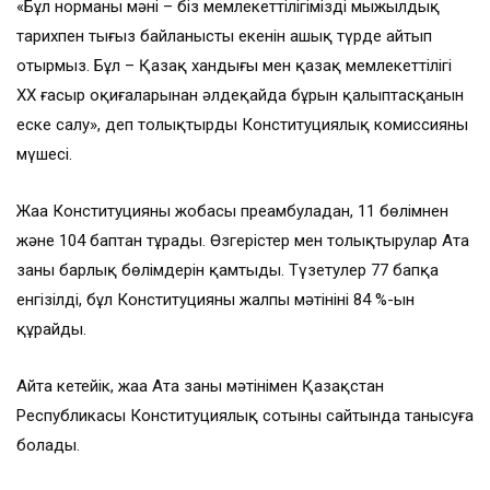
«Бұл норманың мәні – біз мемлекеттілігіміздің мыңжылдық
тарихпен тығыз байланысты екенін ашық түрде айтып
отырмыз. Бұл – Қазақ хандығы мен қазақ мемлекеттілігі
ХХ ғасыр оқиғаларынан әлдеқайда бұрын қалыптасқанын
еске салу», деп толықтырды Конституциялық комиссияның
мүшесі.
Жаңа Конституцияның жобасы преамбуладан, 11 бөлімнен
және 104 баптан тұрады. Өзгерістер мен толықтырулар Ата
заңның барлық бөлімдерін қамтыды. Түзетулер 77 бапқа
енгізілді, бұл Конституцияның жалпы мәтінінің 84 %-ын
құрайды.
Айта кетейік, жаңа Ата заңның мәтінімен Қазақстан
Республикасы Конституциялық сотының сайтында танысуға
болады.