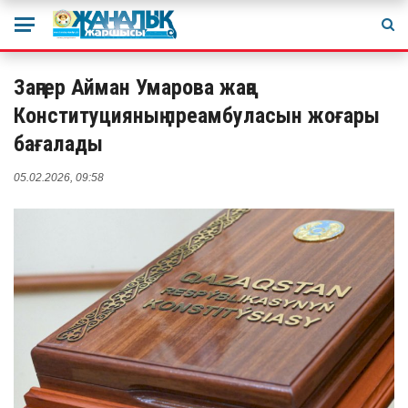
Заңгер Айман Умарова жаңа
Конституцияның преамбуласын жоғары
бағалады
05.02.2026, 09:58