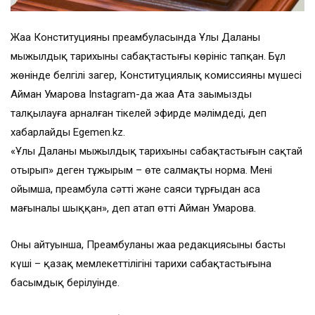
Жаңа Конституцияның преамбуласында Ұлы Даланың
мыңжылдық тарихының сабақтастығы көрініс тапқан. Бұл
жөнінде белгілі заңгер, Конституциялық комиссияның мүшесі
Айман Умарова Instagram-да жаңа Ата заңымызды
талқылауға арналған тікелей эфирде мәлімдеді, деп
хабарлайды Egemen.kz.
«Ұлы Даланың мыңжылдық тарихының сабақтастығын сақтай
отырып» деген тұжырым – өте салмақты норма. Менің
ойымша, преамбула сәтті және саяси тұрғыдан аса
мағыналы шыққан», деп атап өтті Айман Умарова.
Оның айтуынша, Преамбуланың жаңа редакциясының басты
күші – қазақ мемлекеттілігінің тарихи сабақтастығына
басымдық берілуінде.