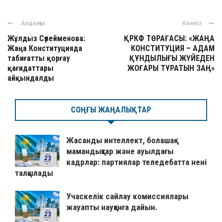
Алдыңғы
Келесі
Жұлдыз Сүлейменова:
ҚРКФ ТӨРАҒАСЫ: «ЖАҢА
Жаңа Конституцияда
КОНСТИТУЦИЯ – АДАМ
табиғатты қорғау
ҚҰНДЫЛЫҒЫ ЖҮЙЕДЕН
қағидаттары
ЖОҒАРЫ ТҰРАТЫН ЗАҢ»
айқындалды
СОҢҒЫ ЖАҢАЛЫҚТАР
Жасанды интеллект, болашақ
мамандықтар және ауылдағы
кадрлар: партиялар теледебатта нені
талқылады
Учаскелік сайлау комиссиялары
жауапты науқанға дайын.