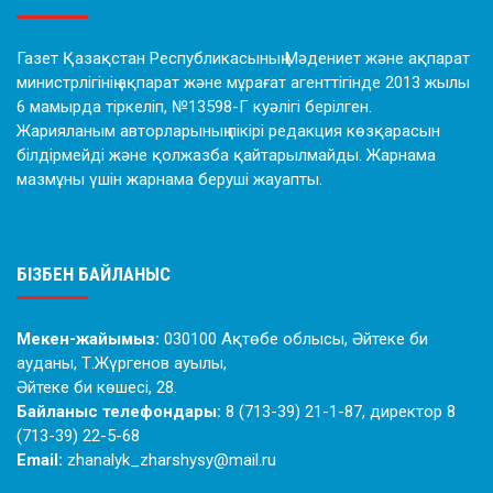
Газет Қазақстан Республикасының Мәдениет және ақпарат
министрлігінің ақпарат және мұрағат агенттігінде 2013 жылы
6 мамырда тіркеліп, №13598-Г куәлігі берілген.
Жарияланым авторларының пікірі редакция көзқарасын
білдірмейді және қолжазба қайтарылмайды. Жарнама
мазмұны үшін жарнама беруші жауапты.
БІЗБЕН БАЙЛАНЫС
Мекен-жайымыз:
030100 Ақтөбе облысы, Әйтеке би
ауданы, Т.Жүргенов ауылы,
Әйтеке би көшесі, 28.
Байланыс телефондары:
8 (713-39) 21-1-87, директор 8
(713-39) 22-5-68
Email:
zhanalyk_zharshysy@mail.ru