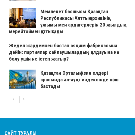
Мемлекет басшысы Қазақстан
Республикасы Ұлттық архивінің
ұжымы мен ардагерлерін 20 жылдық
мерейтоймен құттықтады
Жедел жәрдемнен бастап аяқкиім фабрикасына
дейін: партиялар сайлаушылардың қолдауына ие
болу үшін не істеп жатыр?
Қазақстан Орталық Азия елдері
арасында әл-ауқат индексінде көш
бастады
САЙТ ТУРАЛЫ