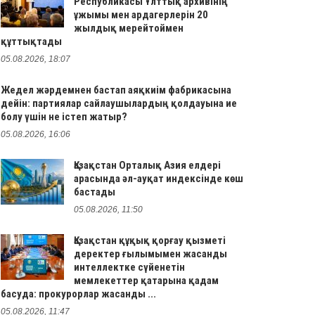
Республикасы Ұлттық архивінің
ұжымы мен ардагерлерін 20
жылдық мерейтоймен
құттықтады
05.08.2026, 18:07
Жедел жәрдемнен бастап аяқкиім фабрикасына
дейін: партиялар сайлаушылардың қолдауына ие
болу үшін не істеп жатыр?
05.08.2026, 16:06
Қазақстан Орталық Азия елдері
арасында әл-ауқат индексінде көш
бастады
05.08.2026, 11:50
Қазақстан құқық қорғау қызметі
деректер ғылымымен жасанды
интеллектке сүйенетін
мемлекеттер қатарына қадам
басуда: прокурорлар жасанды ...
05.08.2026, 11:47