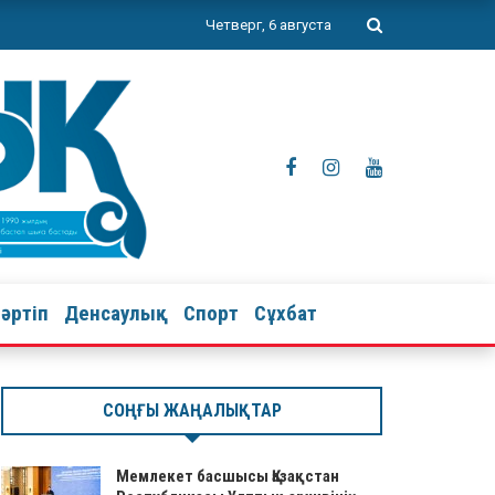
Четверг, 6 августа
тәртіп
Денсаулық
Спорт
Сұхбат
СОҢҒЫ ЖАҢАЛЫҚТАР
Мемлекет басшысы Қазақстан