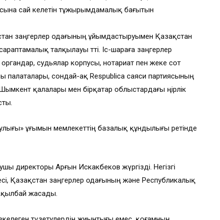
сына сай келетін тұжырымдамалық бағытын
стан заңгерлер одағының ұйымдастыруымен Қазақстан
раптамалық талқылауы өтті. Іс-шараға заңгерлер
органдар, судьялар корпусы, нотариат пен жеке сот
ы палаталары, сондай-ақ Respublica саяси партиясының
, Шымкент қалалары мен бірқатар облыстардағы өңірлік
сты.
улығы» ұғымын мемлекеттің базалық құндылығы ретінде
шы директоры Арғын Искакбеков жүргізді. Негізгі
і, Қазақстан заңгерлер одағының және Республикалық
 Ақылбай жасады.
келеген түзетулердің жиынтығы емес, қоғамның