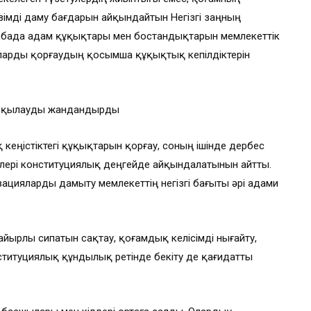
зімді даму бағдарын айқындайтын Негізгі заңның
Жобада адам құқықтары мен бостандықтарын мемлекеттік
оларды қорғаудың қосымша құқықтық кепілдіктерін
алқылауды жандандырды
кеңістіктегі құқықтарын қорғау, соның ішінде дербес
лелері конституциялық деңгейде айқындалатынын айтты.
вацияларды дамыту мемлекеттің негізгі бағыты әрі адами
.
зайырлы сипатын сақтау, қоғамдық келісімді нығайту,
нституциялық құндылық ретінде бекіту де қағидатты