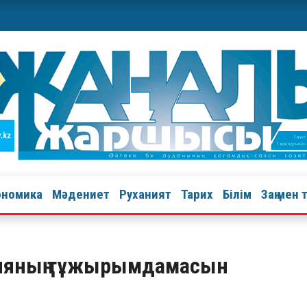
ономика
Мәдениет
Руханият
Тарих
Білім
Заң мен 
уцияның тұжырымдамасын