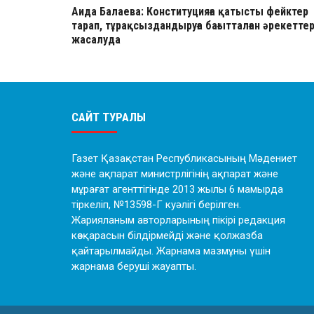
Аида Балаева: Конституцияға қатысты фейктер
тарап, тұрақсыздандыруға бағытталған әрекетте
жасалуда
САЙТ ТУРАЛЫ
Газет Қазақстан Республикасының Мәдениет
және ақпарат министрлігінің ақпарат және
мұрағат агенттігінде 2013 жылы 6 мамырда
тіркеліп, №13598-Г куәлігі берілген.
Жарияланым авторларының пікірі редакция
көзқарасын білдірмейді және қолжазба
қайтарылмайды. Жарнама мазмұны үшін
жарнама беруші жауапты.