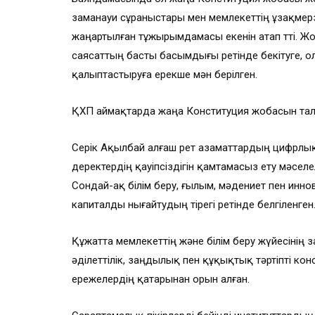
заманауи сұраныстары мен мемлекеттің ұзақмер
жаңартылған тұжырымдамасы екенін атап өтті. 
саясаттың басты басымдығы ретінде бекітуге, 
қалыптастыруға ерекше мән берілген.
ҚХП аймақтарда жаңа Конституция жобасын т
Серік Ақылбай алғаш рет азаматтардың цифрлық 
деректердің қауіпсіздігін қамтамасыз ету мәсе
Сондай-ақ білім беру, ғылым, мәдениет пен инно
капиталды нығайтудың тірегі ретінде белгіленген
Құжатта мемлекеттің және білім беру жүйесінің 
әділеттілік, заңдылық пен құқықтық тәртіпті ко
ережелердің қатарынан орын алған.