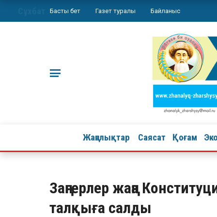
Сұхбат
Басты бет
Газет туралы
Байланыс
Жаңалықтар
Саясат
Қоғам
Эк
Заңгерлер жаңа Констит
талқыға салды