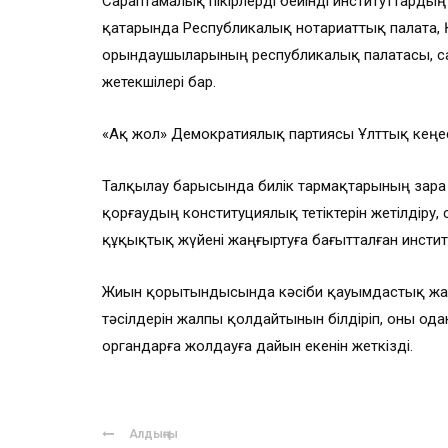
Сараптамалық пікірлерді бейінді институттардың
қатарында Республикалық нотариаттық палата, 
орындаушыларының республикалық палатасы, сая
жетекшілері бар.
«Ақ жол» Демократиялық партиясы Ұлттық кеңе
Талқылау барысында билік тармақтарының өзара
қорғаудың конституциялық тетіктерін жетілдіру,
құқықтық жүйені жаңғыртуға бағытталған институ
Жиын қорытындысында кәсіби қауымдастық ж
тәсілдерін жалпы қолдайтынын білдіріп, оны одан
органдарға жолдауға дайын екенін жеткізді.
Алдыңғы