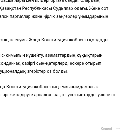
 басшылары мен өкілдері ортаға салды. Олардың
Қазақстан Республикасы Судьялар одағы, Жеке сот
си партиялар және өңірлік заңгерлер ұйымдарының
сінің пленумы Жаңа Конституция жобасын қолдады
 іс-қимылын күшейту, азаматтардың құқықтарын
 сондай-ақ қазіргі сын-қатерлерді ескере отырып
ционалдық өзгерістер сөз болды.
аңа Конституция жобасының тұжырымдамалық
 әрі жетілдіруге арналған нақты ұсыныстарды уәкілетті
Келесі