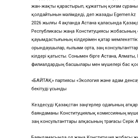
жан-жақты қарастырып, құжаттың қоғам сұраны
қолдайтынын мәлімдеді, деп жазады Egemen.kz
2026 жылғы 4 ақпанда Астана қаласында Қазақ
Республикасы жаңа Конституциясы жобасының са
қауымдастығының өкілдерімен қатар мемлекеттік 
орындаушылар, ғылыми орта, заң консультанттар
өкілдері қатысты. Сонымен бірге Астана, Алматы
филиалдардың басшылары мен мүшелері бас қо
«БАЙТАҚ» партиясы «Экология және адам денса
бекітуді ұсынды
Кездесуді Қазақстан заңгерлер одағының атқару
баяндаманы Конституциялық комиссияның мүшес
заң консультанттары алқасының төрағасы Серік
Баяндамасында ол жаңа Конституция жобасы же