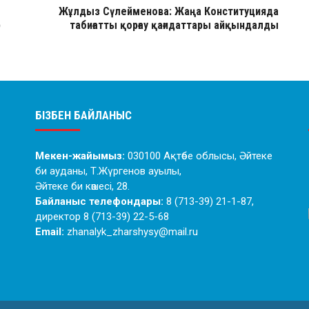
Жұлдыз Сүлейменова: Жаңа Конституцияда
р
табиғатты қорғау қағидаттары айқындалды
БІЗБЕН БАЙЛАНЫС
Мекен-жайымыз:
030100 Ақтөбе облысы, Әйтеке
би ауданы, Т.Жүргенов ауылы,
Әйтеке би көшесі, 28.
Байланыс телефондары:
8 (713-39) 21-1-87,
директор 8 (713-39) 22-5-68
Email:
zhanalyk_zharshysy@mail.ru