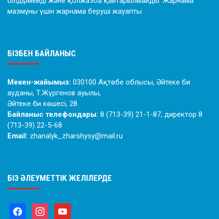
білдірмейді және қолжазба қайтарылмайды. Жарнама
мазмұны үшін жарнама беруші жауапты.
БІЗБЕН БАЙЛАНЫС
Мекен-жайымыз:
030100 Ақтөбе облысы, Әйтеке би
ауданы, Т.Жүргенов ауылы,
Әйтеке би көшесі, 28.
Байланыс телефондары:
8 (713-39) 21-1-87, директор 8
(713-39) 22-5-68
Email:
zhanalyk_zharshysy@mail.ru
БІЗ ӘЛЕУМЕТТІК ЖЕЛІЛЕРДЕ