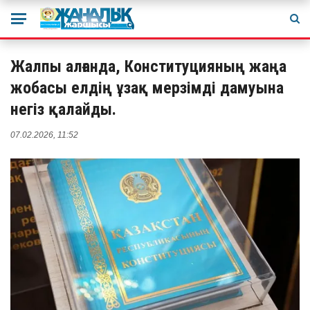
Жалпы алғанда, Конституцияның жаңа
жобасы елдің ұзақ мерзімді дамуына
негіз қалайды.
07.02.2026, 11:52