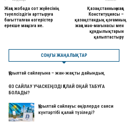
Жаңа жобада сот жүйесінің
Қазақстанның жаңа
тәуелсіздігін арттыруға
Конституциясы –
бағытталған өзгерістер
қазақстандық қоғамның
ерекше маңызға ие.
жаңа мән-мағынасы мен
құндылықтарын
қалыптастыру
СОҢҒЫ ЖАҢАЛЫҚТАР
Құрылтай сайлауына – жан-жақты дайындық
ӨЗ САЙЛАУ УЧАСКЕҢІЗДІ ҚАЛАЙ ОҢАЙ ТАБУҒА
БОЛАДЫ?
Құрылтай сайлауы: өңірлерде саяси
күнтәртібі қалай түзіледі?