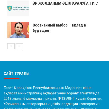
ӘР ЖОЛДАНЫМ ӘДІЛ ҚАРАЛУҒА ТИІС
Осознанный выбор – вклад в
будущее
САЙТ ТУРАЛЫ
Газет Қазақстан Республикасының Мәдениет және
ақпарат министрлігінің ақпарат және мұрағат агенттігінде
2013 жылы 6 мамырда тіркеліп, №13598-Г куәлігі берілген.
Жарияланым авторларының пікірі редакция көзқарасын