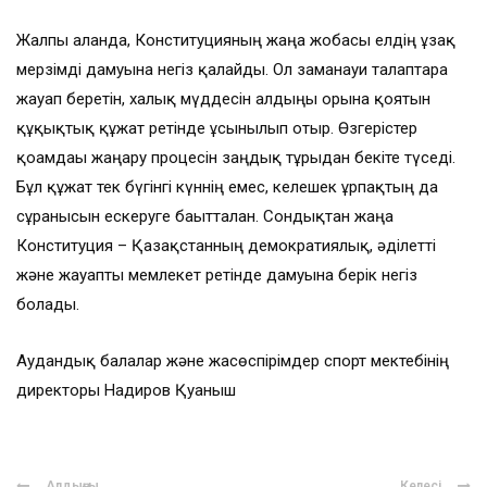
Жалпы алғанда, Конституцияның жаңа жобасы елдің ұзақ
мерзімді дамуына негіз қалайды. Ол заманауи талаптарға
жауап беретін, халық мүддесін алдыңғы орынға қоятын
құқықтық құжат ретінде ұсынылып отыр. Өзгерістер
қоғамдағы жаңару процесін заңдық тұрғыдан бекіте түседі.
Бұл құжат тек бүгінгі күннің емес, келешек ұрпақтың да
сұранысын ескеруге бағытталған. Сондықтан жаңа
Конституция – Қазақстанның демократиялық, әділетті
және жауапты мемлекет ретінде дамуына берік негіз
болады.
Аудандық балалар және жасөспірімдер спорт мектебінің
директоры Надиров Қуаныш
Алдыңғы
Келесі