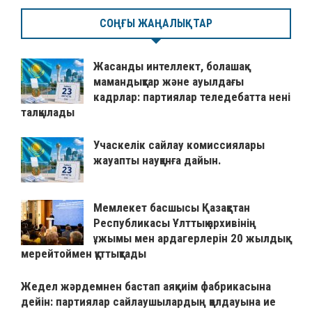
СОҢҒЫ ЖАҢАЛЫҚТАР
Жасанды интеллект, болашақ
мамандықтар және ауылдағы
кадрлар: партиялар теледебатта нені
талқылады
Учаскелік сайлау комиссиялары
жауапты науқанға дайын.
Мемлекет басшысы Қазақстан
Республикасы Ұлттық архивінің
ұжымы мен ардагерлерін 20 жылдық
мерейтоймен құттықтады
Жедел жәрдемнен бастап аяқкиім фабрикасына
дейін: партиялар сайлаушылардың қолдауына ие