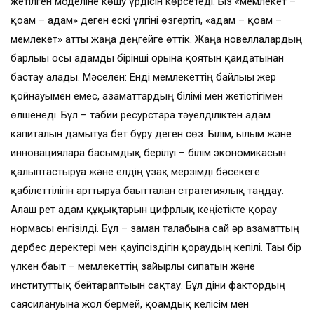
жетілген моделіне көшу үрдісін көрсетеді. Біз «мемлекет –
қоғам – адам» деген ескі үлгіні өзгертіп, «адам – қоғам –
мемлекет» атты жаңа деңгейге өттік. Жаңа новеллалардың
барлығы осы адамды бірінші орынға қоятын қағидатынан
бастау алады. Мәселен: Енді мемлекеттің байлығы жер
қойнауымен емес, азаматтардың білімі мен жетістігімен
өлшенеді. Бұл – табиғи ресурстарға тәуелділіктен адам
капиталын дамытуға бет бұру деген сөз. Білім, ғылым және
инновацияларға басымдық берілуі – білім экономикасын
қалыптастыруға және елдің ұзақ мерзімді бәсекеге
қабілеттілігін арттыруға бағытталған стратегиялық таңдау.
Алғаш рет адам құқықтарын цифрлық кеңістікте қорғау
нормасы енгізілді. Бұл – заман талабына сай әр азаматтың
дербес деректері мен қауіпсіздігін қорғаудың кепілі. Тағы бір
үлкен бағыт – мемлекеттің зайырлы сипатын және
институттық бейтараптығын сақтау. Бұл діни фактордың
саясилануына жол бермей, қоғамдық келісім мен