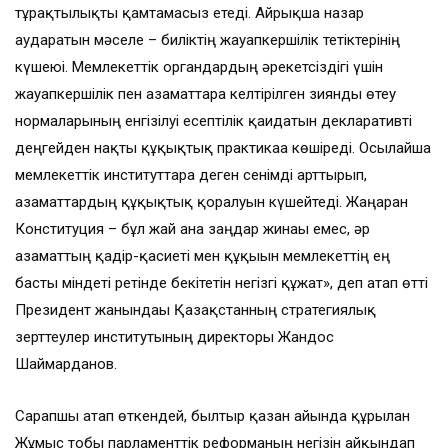
тұрақтылықты қамтамасыз етеді. Айрықша назар
аударатын мәселе – биліктің жауапкершілік тетіктерінің
күшеюі. Мемлекеттік органдардың әрекетсіздігі үшін
жауапкершілік пен азаматтарға келтірілген зиянды өтеу
нормаларының енгізілуі есептілік қағидатын декларативті
деңгейден нақты құқықтық практикаға көшіреді. Осылайша
мемлекеттік институттарға деген сенімді арттырып,
азаматтардың құқықтық қорғалуын күшейтеді. Жаңарған
Конституция – бұл жай ғана заңдар жинағы емес, әр
азаматтың қадір-қасиеті мен құқығын мемлекеттің ең
басты міндеті ретінде бекітетін негізгі құжат», деп атап өтті
Президент жанындағы Қазақстанның стратегиялық
зерттеулер институтының директоры Жандос
Шаймарданов.
Сарапшы атап өткендей, былтыр қазан айында құрылған
Жұмыс тобы парламенттік реформаның негізін айқындап