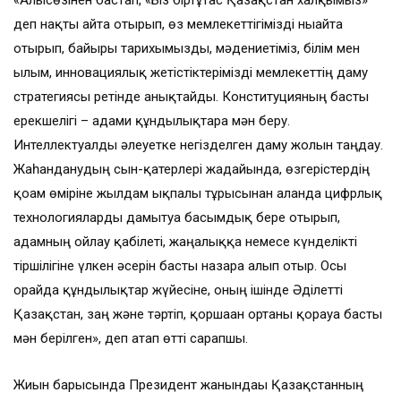
«Алғысөзінен бастап, «Біз біртұтас Қазақстан халқымыз»
деп нақты айта отырып, өз мемлекеттігімізді нығайта
отырып, байырғы тарихымызды, мәдениетіміз, білім мен
ғылым, инновациялық жетістіктерімізді мемлекеттің даму
стратегиясы ретінде анықтайды. Конституцияның басты
ерекшелігі – адами құндылықтарға мән беру.
Интеллектуалды әлеуетке негізделген даму жолын таңдау.
Жаһанданудың сын-қатерлері жағдайында, өзгерістердің
қоғам өміріне жылдам ықпалы тұрғысынан алғанда цифрлық
технологияларды дамытуға басымдық бере отырып,
адамның ойлау қабілеті, жаңалыққа немесе күнделікті
тіршілігіне үлкен әсерін басты назарға алып отыр. Осы
орайда құндылықтар жүйесіне, оның ішінде Әділетті
Қазақстан, заң және тәртіп, қоршаған ортаны қорғауға басты
мән берілген», деп атап өтті сарапшы.
Жиын барысында Президент жанындағы Қазақстанның