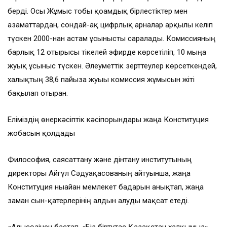
берді. Осы Жұмыс тобы қоғамдық бірлестіктер мен
азаматтардан, сондай-ақ цифрлық арналар арқылы келіп
түскен 2000-нан астам ұсынысты саралады. Комиссияның
барлық 12 отырысы тікелей эфирде көрсетіліп, 10 мыңға
жуық ұсыныс түскен. Әлеуметтік зерттеулер көрсеткендей,
халықтың 38,6 пайызға жуығы комиссия жұмысын жіті
бақылап отырған.
Еліміздің өнеркәсіптік кәсіпорындары жаңа Конституция
жобасын қолдады
Философия, саясаттану және дінтану институтының
директоры Айгүл Сәдуақасованың айтуынша, жаңа
Конституция нығайған мемлекет бағдарын анықтап, жаңа
заман сын-қатерлерінің алдын алуды мақсат етеді.