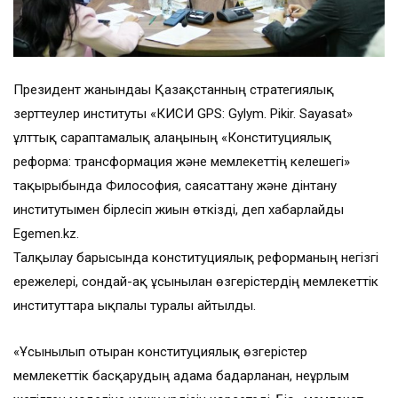
Президент жанындағы Қазақстанның стратегиялық
зерттеулер институты «КИСИ GPS: Gylym. Pikir. Sayasat»
ұлттық сараптамалық алаңының «Конституциялық
реформа: трансформация және мемлекеттің келешегі»
тақырыбында Философия, саясаттану және дінтану
институтымен бірлесіп жиын өткізді, деп хабарлайды
Egemen.kz.
Талқылау барысында конституциялық реформаның негізгі
ережелері, сондай-ақ ұсынылған өзгерістердің мемлекеттік
институттарға ықпалы туралы айтылды.
«Ұсынылып отырған конституциялық өзгерістер
мемлекеттік басқарудың адамға бағдарланған, неғұрлым