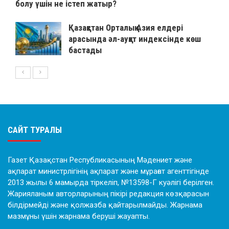
болу үшін не істеп жатыр?
Қазақстан Орталық Азия елдері
арасында әл-ауқат индексінде көш
бастады
САЙТ ТУРАЛЫ
Газет Қазақстан Республикасының Мәдениет және
ақпарат министрлігінің ақпарат және мұрағат агенттігінде
2013 жылы 6 мамырда тіркеліп, №13598-Г куәлігі берілген.
Жарияланым авторларының пікірі редакция көзқарасын
білдірмейді және қолжазба қайтарылмайды. Жарнама
мазмұны үшін жарнама беруші жауапты.