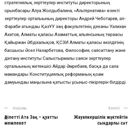
стратегиялық зерттеулер институты директорының
орынбасары Алуа Жолдыбалина, «Альтернатива» өзекті
зерттеулер орталығының директоры Андрей Чеботарев, әл-
Фараби атындағы ҚазҰУ заң факультетінің деканы Уәлихан
Ахатов, Алматы қаласы Азаматтық альянсының төрағасы
Қайыржан Әбдіхалықов, ҚСЗИ Алматы қаласы өкілдігінің
басшысы Әсел Назарбетова, Философия, саясаттану және
дінтану институты Салыстырмалы саяси зерттеулер
орталығының жетекшісі Айдар Әмребаев, басқа да сала
мамандары Конституциялық реформаның қоғам
дамуындағы маңызына қатысты ұсыныс-пікірлерін білдірді.
Алдыңғы
Келесі
Әділетті Ата Заң – қуатты
Жауапкершілік жүктейтін
мемлекет
сындарлы сәт