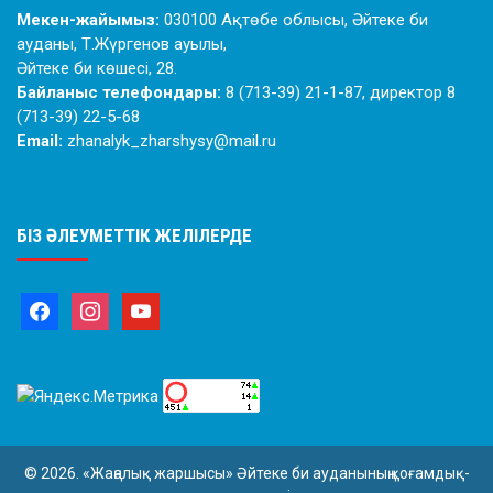
Мекен-жайымыз:
030100 Ақтөбе облысы, Әйтеке би
ауданы, Т.Жүргенов ауылы,
Әйтеке би көшесі, 28.
Байланыс телефондары:
8 (713-39) 21-1-87, директор 8
(713-39) 22-5-68
Email:
zhanalyk_zharshysy@mail.ru
БІЗ ӘЛЕУМЕТТІК ЖЕЛІЛЕРДЕ
© 2026. «Жаңалық жаршысы» Әйтеке би ауданының қоғамдық-