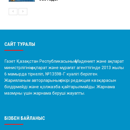
САЙТ ТУРАЛЫ
Газет Қазақстан Республикасының Мәдениет және ақпарат
министрлігінің ақпарат және мұрағат агенттігінде 2013 жылы
6 мамырда тіркеліп, №13598-Г куәлігі берілген.
Жарияланым авторларының пікірі редакция көзқарасын
білдірмейді және қолжазба қайтарылмайды. Жарнама
мазмұны үшін жарнама беруші жауапты.
БІЗБЕН БАЙЛАНЫС