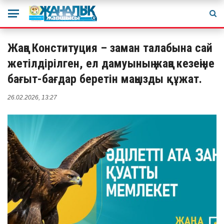
Жаңа Конституция – заман талабына сай
жетілдірілген, ел дамуының жаңа кезеңіне
бағыт-бағдар беретін маңызды құжат.
26.02.2026, 13:27