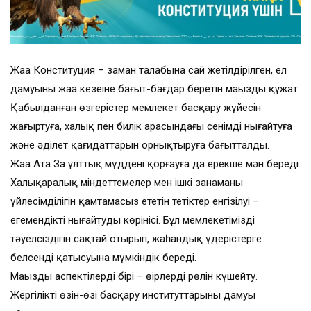
Жаңа Конституция – заман талабына сай жетілдірілген, ел
дамуының жаңа кезеңіне бағыт-бағдар беретін маңызды құжат.
Қабылданған өзгерістер мемлекет басқару жүйесін
жаңғыртуға, халық пен билік арасындағы сенімді нығайтуға
және әділет қағидаттарын орнықтыруға бағытталды.
Жаңа Ата Заң ұлттық мүддені қорғауға да ерекше мән береді.
Халықаралық міндеттемелер мен ішкі заңнаманың
үйлесімділігін қамтамасыз ететін тетіктер енгізілуі –
егемендікті нығайтудың көрінісі. Бұл мемлекетіміздің
тәуелсіздігін сақтай отырып, жаһандық үдерістерге
белсенді қатысуына мүмкіндік береді.
Маңызды аспектілердің бірі – өңірлердің рөлін күшейту.
Жергілікті өзін-өзі басқару институттарының дамуы