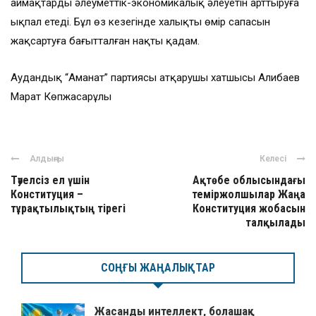
аймақтардың әлеуметтік-экономикалық әлеуетін арттыруға
ықпал етеді. Бұл өз кезегінде халықтың өмір сапасын
жақсартуға бағытталған нақты қадам.
Аудандық “Аманат” партиясы атқарушы хатшысы Алибаев
Марат Көпжасарұлы
Алдыңғы
Келесі
Тәуелсіз ел үшін
Ақтөбе облысындағы
Конституция –
теміржолшылар Жаңа
тұрақтылықтың тірегі
Конституция жобасын
талқылады
СОҢҒЫ ЖАҢАЛЫҚТАР
Жасанды интеллект, болашақ