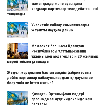
мамандықтар және ауылдағы
кадрлар: партиялар теледебатта нені
талқылады
Учаскелік сайлау комиссиялары
жауапты науқанға дайын.
Мемлекет басшысы Қазақстан
Республикасы Ұлттық архивінің
ұжымы мен ардагерлерін 20 жылдық
мерейтоймен құттықтады
Жедел жәрдемнен бастап аяқкиім фабрикасына
дейін: партиялар сайлаушылардың қолдауына ие
болу үшін не істеп жатыр?
Қазақстан Орталық Азия елдері
арасында әл-ауқат индексінде көш
бастады