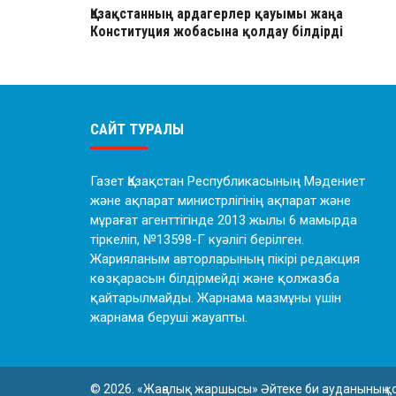
Қазақстанның ардагерлер қауымы жаңа
Конституция жобасына қолдау білдірді
САЙТ ТУРАЛЫ
Газет Қазақстан Республикасының Мәдениет
және ақпарат министрлігінің ақпарат және
мұрағат агенттігінде 2013 жылы 6 мамырда
тіркеліп, №13598-Г куәлігі берілген.
Жарияланым авторларының пікірі редакция
көзқарасын білдірмейді және қолжазба
қайтарылмайды. Жарнама мазмұны үшін
жарнама беруші жауапты.
© 2026. «Жаңалық жаршысы» Әйтеке би ауданының қ