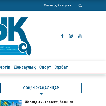
Пятница, 7 августа
тәртіп
Денсаулық
Спорт
Сұхбат
СОҢҒЫ ЖАҢАЛЫҚТАР
Жасанды интеллект, болашақ