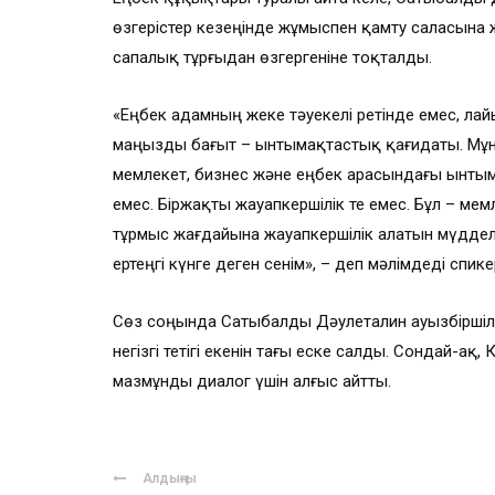
өзгерістер кезеңінде жұмыспен қамту саласына 
сапалық тұрғыдан өзгергеніне тоқталды.
«Еңбек адамның жеке тәуекелі ретінде емес, лай
маңызды бағыт – ынтымақтастық қағидаты. Мұнд
мемлекет, бизнес және еңбек арасындағы ынтым
емес. Біржақты жауапкершілік те емес. Бұл – м
тұрмыс жағдайына жауапкершілік алатын мүдделе
ертеңгі күнге деген сенім», – деп мәлімдеді спике
Сөз соңында Сатыбалды Дәулеталин ауызбіршілі
негізгі тетігі екенін тағы еске салды. Сондай-а
мазмұнды диалог үшін алғыс айтты.
Алдыңғы