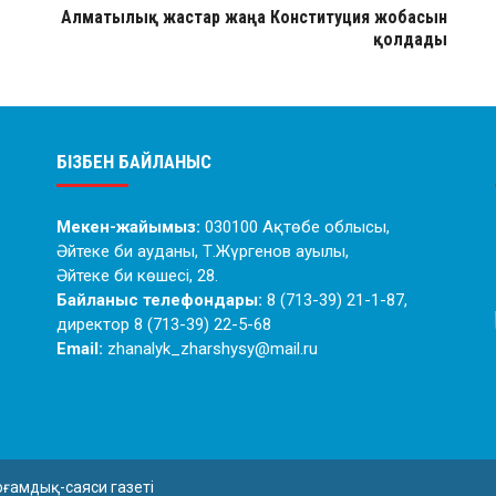
Алматылық жастар жаңа Конституция жобасын
қолдады
БІЗБЕН БАЙЛАНЫС
Мекен-жайымыз:
030100 Ақтөбе облысы,
Әйтеке би ауданы, Т.Жүргенов ауылы,
Әйтеке би көшесі, 28.
Байланыс телефондары:
8 (713-39) 21-1-87,
директор 8 (713-39) 22-5-68
Email:
zhanalyk_zharshysy@mail.ru
оғамдық-саяси газеті