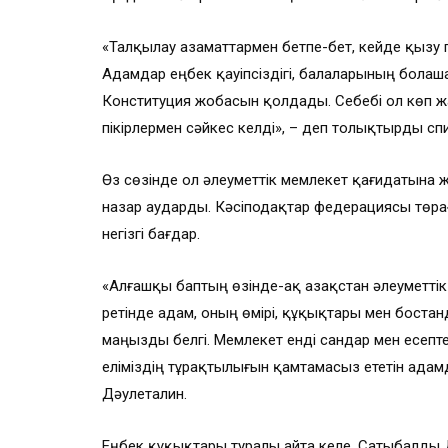
«Талқылау азаматтармен бетпе-бет, кейде қызу пі
Адамдар еңбек қауіпсіздігі, балаларының бола
Конституция жобасын қолдады. Себебі ол көп ж
пікірлермен сәйкес келді», – деп толықтырды сп
Өз сөзінде ол әлеуметтік мемлекет қағидатына 
назар аударды. Кәсіподақтар федерациясы төрағ
негізгі бағдар.
«Алғашқы баптың өзінде-ақ Қазақстан әлеуметт
ретінде адам, оның өмірі, құқықтары мен бост
маңызды белгі. Мемлекет енді сандар мен есептер
еліміздің тұрақтылығын қамтамасыз ететін ада
Дәулеталин.
Еңбек құқықтары туралы айта келе, Сатыбалды