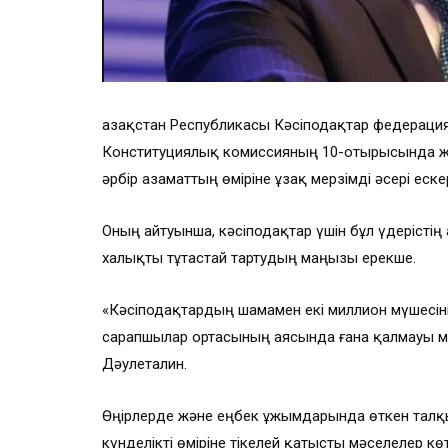
Қазақстан Республикасы Кәсіподақтар федерац
Конституциялық комиссияның 10-отырысында жа
әрбір азаматтың өміріне ұзақ мерзімді әсері еске
Оның айтуынша, кәсіподақтар үшін бұл үдерістің
халықты тұтастай тартудың маңызы ерекше.
«Кәсіподақтардың шамамен екі миллион мүшесіні
сарапшылар ортасының аясында ғана қалмауы м
Дәулеталин.
Өңірлерде және еңбек ұжымдарында өткен талқ
күнделікті өміріне тікелей қатысты мәселелер көт