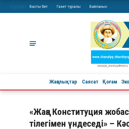
Сұхбат
Басты бет
Газет туралы
Байланыс
Жаңалықтар
Саясат
Қоғам
Эк
«Жаңа Конституция жобас
тілегімен үндеседі» – К