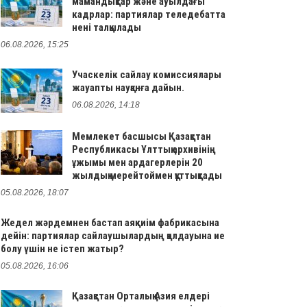
мамандықтар және ауылдағы
кадрлар: партиялар теледебатта
нені талқылады
06.08.2026, 15:25
Учаскелік сайлау комиссиялары
жауапты науқанға дайын.
06.08.2026, 14:18
Мемлекет басшысы Қазақстан
Республикасы Ұлттық архивінің
ұжымы мен ардагерлерін 20
жылдық мерейтоймен құттықтады
05.08.2026, 18:07
Жедел жәрдемнен бастап аяқкиім фабрикасына
дейін: партиялар сайлаушылардың қолдауына ие
болу үшін не істеп жатыр?
05.08.2026, 16:06
Қазақстан Орталық Азия елдері