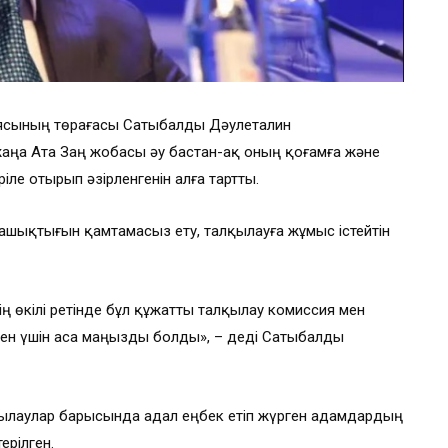
иясының төрағасы Сатыбалды Дәулеталин
ңа Ата Заң жобасы әу бастан-ақ оның қоғамға және
ріле отырып әзірленгенін алға тартты.
 ашықтығын қамтамасыз ету, талқылауға жұмыс істейтін
ң өкілі ретінде бұл құжатты талқылау комиссия мен
ен үшін аса маңызды болды», – деді Сатыбалды
ылаулар барысында адал еңбек етіп жүрген адамдардың
ерілген.