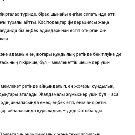
кірталас түрінде, бірақ шынайы әңгіме сипатында өтті.
шағы туралы айтты. Кәсіподақтар федерациясы жаңа
ағдайда біз еңбек адамдарынан естіп отырған ой-
икер.
және адамның ең жоғары құндылық ретінде бекітілуіне де
асының пікірінше, бұл – мемлекеттік шешімдер үшін
ік мемлекет ретінде айқындалып, ең жоғары құндылық
андықтары аталады. Жалдамалы жұмыскер үшін бұл – аса
дің айналасында емес, еңбек етіп, өнім өндіретін,
мдар айналасында құрылады», – деді Сатыбалды
 Дәулеталин экономикалық және технологиялық