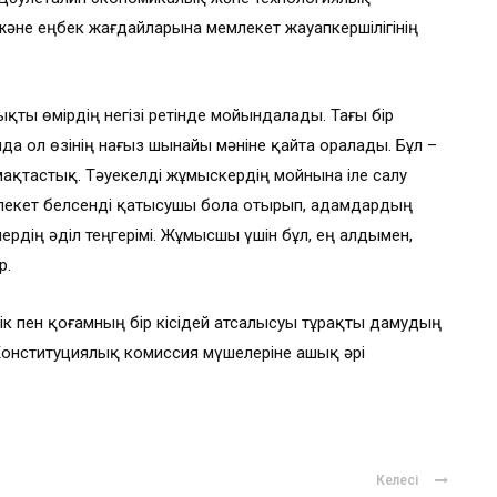
және еңбек жағдайларына мемлекет жауапкершілігінің
ықты өмірдің негізі ретінде мойындалады. Тағы бір
а ол өзінің нағыз шынайы мәніне қайта оралады. Бұл –
ақтастық. Тәуекелді жұмыскердің мойнына іле салу
емлекет белсенді қатысушы бола отырып, адамдардың
рдің әділ теңгерімі. Жұмысшы үшін бұл, ең алдымен,
р.
к пен қоғамның бір кісідей атсалысуы тұрақты дамудың
қ, Конституциялық комиссия мүшелеріне ашық әрі
Келесі