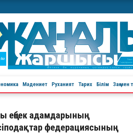
ономика
Мәдениет
Руханият
Тарих
Білім
Заң мен 
ы еңбек адамдарының
әсіподақтар федерациясының