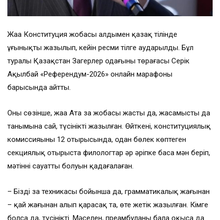
Жаңа Конституция жобасы алдымен қазақ тілінде
ұғынықты жазылып, кейін ресми тілге аударылды. Бұл
туралы Қазақстан Заңгерлер одағының төрағасы Серік
Ақылбай «Референдум-2026» онлайн марафоны
барысында айтты.
Оның сөзінше, жаңа Ата заң жобасы жастың да, жасамыстың да
танымына сай, түсінікті жазылған. Өйткені, конституциялық
комиссияының 12 отырысында, одан бөлек көптеген
секциялық отырыста филологтар әр әріпке баса мән беріп,
мәтіннің сауатты болуын қадағалаған.
– Біздің заң техникасы бойынша да, грамматикалық жағынан
– қай жағынан алып қарасақ та, өте жетік жазылған. Кімге
болса да, түсінікті. Мәселен, преамбуланы бала оқыса да