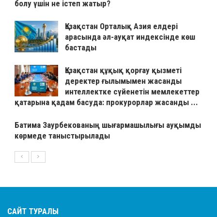
болу үшін не істеп жатыр?
Қазақстан Орталық Азия елдері
арасында әл-ауқат индексінде көш
бастады
Қазақстан құқық қорғау қызметі
деректер ғылымымен жасанды
интеллектке сүйенетін мемлекеттер
қатарына қадам басуда: прокурорлар жасанды ...
Батима Заурбекованың шығармашылығы ауқымды
көрмеде таныстырылады
САЙТ ТУРАЛЫ