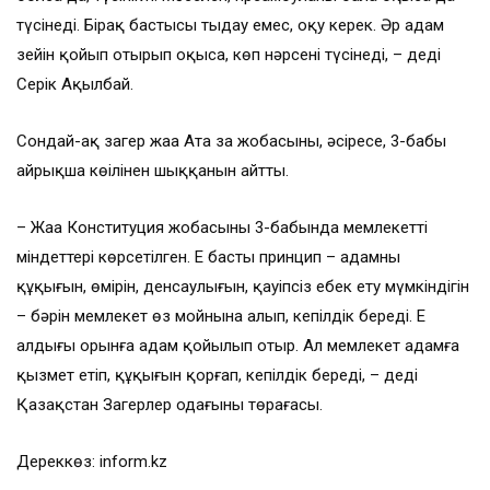
түсінеді. Бірақ бастысы тыңдау емес, оқу керек. Әр адам
зейін қойып отырып оқыса, көп нәрсені түсінеді, – деді
Серік Ақылбай.
Сондай-ақ заңгер жаңа Ата заң жобасының, әсіресе, 3-бабы
айрықша көңілінен шыққанын айтты.
– Жаңа Конституция жобасының 3-бабында мемлекеттің
міндеттері көрсетілген. Ең басты принцип – адамның
құқығын, өмірін, денсаулығын, қауіпсіз еңбек ету мүмкіндігін
– бәрін мемлекет өз мойнына алып, кепілдік береді. Ең
алдыңғы орынға адам қойылып отыр. Ал мемлекет адамға
қызмет етіп, құқығын қорғап, кепілдік береді, – деді
Қазақстан Заңгерлер одағының төрағасы.
Дереккөз: inform.kz