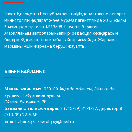
Газет Қазақстан Республикасының Мәдениет және ақпарат
министрлігінің ақпарат және мұрағат агенттігінде 2013 жылы
6 мамырда тіркеліп, №13598-Г куәлігі берілген.
Жарияланым авторларының пікірі редакция көзқарасын
білдірмейді және қолжазба қайтарылмайды. Жарнама
мазмұны үшін жарнама беруші жауапты.
БІЗБЕН БАЙЛАНЫС
Мекен-жайымыз:
030100 Ақтөбе облысы, Әйтеке би
ауданы, Т.Жүргенов ауылы,
Әйтеке би көшесі, 28.
Байланыс телефондары:
8 (713-39) 21-1-87, директор 8
(713-39) 22-5-68
Email:
zhanalyk_zharshysy@mail.ru