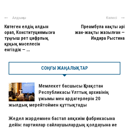
Алдыңғы
Келесі
Көптеген елдің алдын
Преамбула нақты әрі
орап, Конституциямызға
жан-жақты жазылған —
тұңғыш рет цифрлық
Индира Рыстина
құқық мәселесін
енгіздік — ...
СОҢҒЫ ЖАҢАЛЫҚТАР
Мемлекет басшысы Қазақстан
Республикасы Ұлттық архивінің
ұжымы мен ардагерлерін 20
жылдық мерейтоймен құттықтады
Жедел жәрдемнен бастап аяқкиім фабрикасына
дейін: партиялар сайлаушылардың қолдауына ие