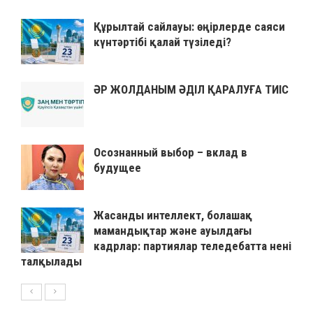
Құрылтай сайлауы: өңірлерде саяси
күнтәртібі қалай түзіледі?
ӘР ЖОЛДАНЫМ ӘДІЛ ҚАРАЛУҒА ТИІС
Осознанный выбор – вклад в
будущее
Жасанды интеллект, болашақ
мамандықтар және ауылдағы
кадрлар: партиялар теледебатта нені
талқылады