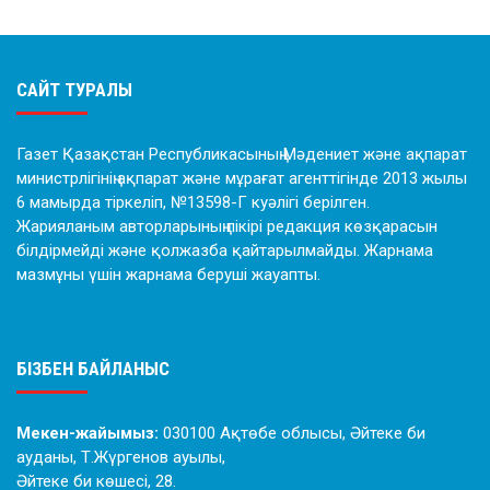
САЙТ ТУРАЛЫ
Газет Қазақстан Республикасының Мәдениет және ақпарат
министрлігінің ақпарат және мұрағат агенттігінде 2013 жылы
6 мамырда тіркеліп, №13598-Г куәлігі берілген.
Жарияланым авторларының пікірі редакция көзқарасын
білдірмейді және қолжазба қайтарылмайды. Жарнама
мазмұны үшін жарнама беруші жауапты.
БІЗБЕН БАЙЛАНЫС
Мекен-жайымыз:
030100 Ақтөбе облысы, Әйтеке би
ауданы, Т.Жүргенов ауылы,
Әйтеке би көшесі, 28.