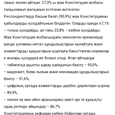
таныс екенін айтқан. 27,3%-ы жаңа Конституция жобасы
талқыланып жатқанын естігенін жеткізген.
Респонденттердің басым бөлігі (90,9%) жаңа Конституцияны
қабылдауды қолдайтынын білдірген. Олардың ішінде 67,1%
– толық қолдайды, ал тағы 23,8% – көбіне қолдайды.
Жаңа Конституция жобасындағы жекелеген ережелердің
ішінде қоғамның негізгі құндылықтарын нығайтуға және
азаматтардың құқықтарын қорғауға бағытталған нормалар
ең жоғары қолдауға ие болып отыр. Атап айтқанда:
– табиғатқа ұқыпты қарау қағидатын бекіту – 95,0%;
– мәдениет, білім, ғылым және инновация құндылықтарын
бекіту – 91,6%;
– цифрлық ортада азаматтардың дербес деректерін қорғау
– 89,9%;
– некені ер мен әйел арасындағы ерікті әрі тең құқықты
одақ ретінде айқындау – 86,7%.
Конституциялық реформа көбіне бейресми ортада