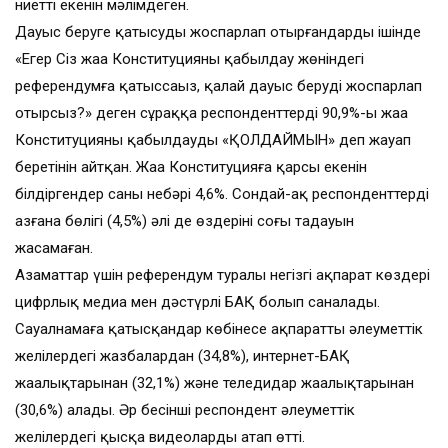
ниетті екенін мәлімдеген.
Дауыс беруге қатысуды жоспарлап отырғандардың ішінде
«Егер Сіз жаңа Конституцияны қабылдау жөніндегі
референдумға қатыссаңыз, қалай дауыс беруді жоспарлап
отырсыз?» деген сұраққа респонденттердің 90,9%-ы жаңа
Конституцияны қабылдауды «ҚОЛДАЙМЫН» деп жауап
беретінін айтқан. Жаңа Конституцияға қарсы екенін
білдіргендер саны небәрі 4,6%. Сондай-ақ респонденттердің
азғана бөлігі (4,5%) әлі де өздерінің соңғы таңдауын
жасамаған.
Азаматтар үшін референдум туралы негізгі ақпарат көздері
цифрлық медиа мен дәстүрлі БАҚ болып саналады.
Сауалнамаға қатысқандар көбінесе ақпаратты әлеуметтік
желілердегі жазбалардан (34,8%), интернет-БАҚ
жаңалықтарынан (32,1%) және теледидар жаңалықтарынан
(30,6%) алады. Әр бесінші респондент әлеуметтік
желілердегі қысқа видеоларды атап өтті.