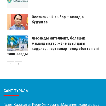
Осознанный выбор – вклад в
будущее
Жасанды интеллект, болашақ
мамандықтар және ауылдағы
кадрлар: партиялар теледебатта нені
талқылады
САЙТ ТУРАЛЫ
Газет Қазақстан Республикасының Мәдениет және ақпарат