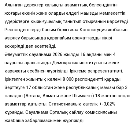
Алынған деректер халықтың азаматтық белсенділігінің
жоғары екенін және олардың елдегі маңызды мемлекеттік
үдерістерге қызығушылық танытып отырғанын көрсетеді.
Респонденттердің басым бөлігі жаңа Конституция жобасын
әзірлеу барысында қарапайым азаматтардың пікірі
ескерілді деп есептейді.
Әлеуметтік сауалнама 2026 жылдың 16 ақпаны мен 4
наурызы аралығында Демократия институтының жеке
қаражаты есебінен жүргізілді. Іріктеме репрезентативті.
Іріктелген жиынтық көлемі 8 000 респондентті құрады.
Зерттеуге 17 облыстан және республикалық маңызы бар 3
қаладан (Астана, Алматы және Шымкент) 18 жастан асқан
азаматтар қатысты. Статистикалық қателік +-3,02%
құрайды. Сауалнама Орталық сайлау комиссиясының
жазбаша хабарламасымен жүргізілді.