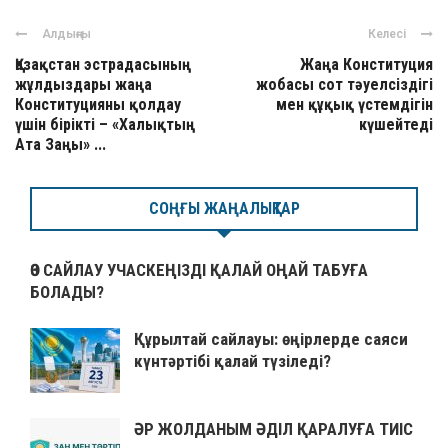
Алдыңғы
Келесі
Қазақстан эстрадасының
Жаңа Конституция
жұлдыздары жаңа
жобасы сот тәуелсіздігі
Конституцияны қолдау
мен құқық үстемдігін
үшін бірікті – «Халықтың
күшейтеді
Ата Заңы» ...
СОҢҒЫ ЖАҢАЛЫҚТАР
ӨЗ САЙЛАУ УЧАСКЕҢІЗДІ ҚАЛАЙ ОҢАЙ ТАБУҒА
БОЛАДЫ?
Құрылтай сайлауы: өңірлерде саяси
күнтәртібі қалай түзіледі?
ӘР ЖОЛДАНЫМ ӘДІЛ ҚАРАЛУҒА ТИІС