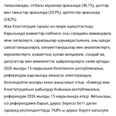
талқыланады: отбасы мүшелері арасында (40,1%), достар
мен таныстар арасында (29,9%), әріптестер арасында
(24,2%).
Жаңа Конституция туралы өз пікірін қалыптастыру
барысында азаматтар көбінесе осы саладағы мамандарға,
яғни заңгерлерге, сарапшылар қауымдастығына, оның ішінде
саясаттанушыларға, әлеуметтанушылар мен аналитиктерге,
журналистерге, азаматтық қоғам өкілдеріне, сондай-ақ
депутаттар мен мемлекеттік қайраткерлерге сенім артады.
2026 жылдың 15 наурызына белгіленген республикалық
референдум қарсаңында халықтың электоралдық
белсенділігінің жоғары екені анықталып отыр. «Еліміздің жаңа
Конституциясын қабылдау бойынша республикалық
референдум 2026 жылдың 15 наурызында өтеді. Айтыңызшы,
сіз референдумға барып, дауыс бересіз бе?» деген
сұраққа респонденттердің 74,8%-ы дауыс беруге қатысуға