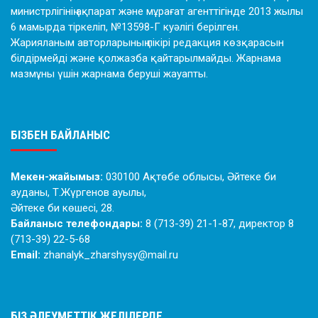
министрлігінің ақпарат және мұрағат агенттігінде 2013 жылы
6 мамырда тіркеліп, №13598-Г куәлігі берілген.
Жарияланым авторларының пікірі редакция көзқарасын
білдірмейді және қолжазба қайтарылмайды. Жарнама
мазмұны үшін жарнама беруші жауапты.
БІЗБЕН БАЙЛАНЫС
Мекен-жайымыз:
030100 Ақтөбе облысы, Әйтеке би
ауданы, Т.Жүргенов ауылы,
Әйтеке би көшесі, 28.
Байланыс телефондары:
8 (713-39) 21-1-87, директор 8
(713-39) 22-5-68
Email:
zhanalyk_zharshysy@mail.ru
БІЗ ӘЛЕУМЕТТІК ЖЕЛІЛЕРДЕ