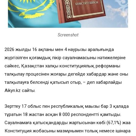
Screenshot
2026 жылдың 16 ақпаны мен 4 наурызы аралығында
жүргізілген қоғамдық пікір сауалнамасының нәтижелеріне
сәйкес, Қазақстан халқы конституциялық реформаны
талқылау процесінен жоғары деңгейде хабардар және оны
талқылауға белсенді қатысып отыр, – деп хабарлайды
Aikyn.kz сайты.
Зерттеу 17 облыс пен республикалық маңызы бар 3 қалада
тұратын 18 жастан асқан 8 000 респондентті қамтыды.
Сауалнамаға қатысқандардың жартысынан көбі (67,1%) жаңа
Конституция жобасының мазмұнымен толық немесе ішінара