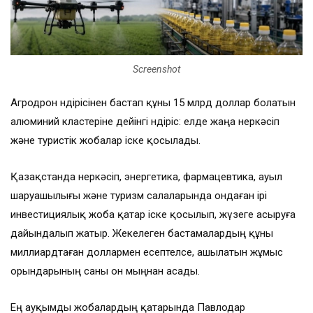
Screenshot
Агродрон өндірісінен бастап құны 15 млрд доллар болатын
алюминий кластеріне дейінгі өндіріс: елде жаңа өнеркәсіп
және туристік жобалар іске қосылады.
Қазақстанда өнеркәсіп, энергетика, фармацевтика, ауыл
шаруашылығы және туризм салаларында ондаған ірі
инвестициялық жоба қатар іске қосылып, жүзеге асыруға
дайындалып жатыр. Жекелеген бастамалардың құны
миллиардтаған доллармен есептелсе, ашылатын жұмыс
орындарының саны он мыңнан асады.
Ең ауқымды жобалардың қатарында Павлодар