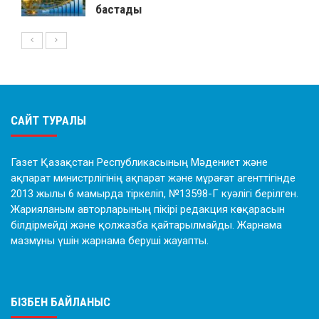
бастады
САЙТ ТУРАЛЫ
Газет Қазақстан Республикасының Мәдениет және
ақпарат министрлігінің ақпарат және мұрағат агенттігінде
2013 жылы 6 мамырда тіркеліп, №13598-Г куәлігі берілген.
Жарияланым авторларының пікірі редакция көзқарасын
білдірмейді және қолжазба қайтарылмайды. Жарнама
мазмұны үшін жарнама беруші жауапты.
БІЗБЕН БАЙЛАНЫС