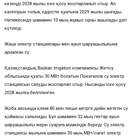
кезеңді 2028 жылы іске қосу жоспарланып отыр. Ал
кәсіпорын толық өндірістік қуатына 2029 жылы шығады.
Нәтижесінде шамамен 10 мың жұмыс орны ашылады деп
күтіледі.
Жаңа электр станциялары мен ауыл шаруашылығына
арналған су
Қазақстандық Baskan Irrigation компаниясы Жетісу
облысында қуаты 30 МВт болатын Покатилов су электр
станциясын салуды жоспарлап отыр. Нысанды іске қосу
2028 жылға белгіленген.
Жоба аясында көлемі 80 млн текше метрге дейін жететін су
қоймасы салынады. Бұл шамамен 32 мың гектар ауыл
шаруашылығы жерін суаруға мүмкіндік береді. Су электр
станциясы жылына шамамен 30 мың МВт/сағат электр