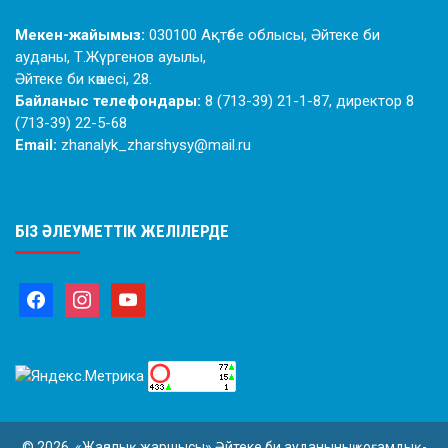
Мекен-жайымыз:
030100 Ақтөбе облысы, Әйтеке би
ауданы, Т.Жүргенов ауылы,
Әйтеке би көшесі, 28.
Байланыс телефондары:
8 (713-39) 21-1-87, директор 8
(713-39) 22-5-68
Email:
zhanalyk_zharshysy@mail.ru
БІЗ ӘЛЕУМЕТТІК ЖЕЛІЛЕРДЕ
© 2026. «Жаңалық жаршысы» Әйтеке би ауданының қоғамдық-