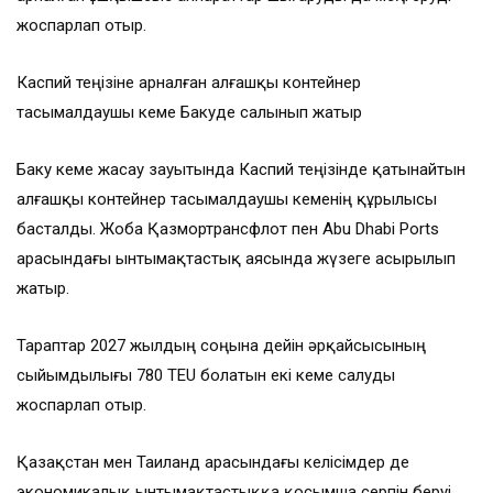
жоспарлап отыр.
Каспий теңізіне арналған алғашқы контейнер
тасымалдаушы кеме Бакуде салынып жатыр
Баку кеме жасау зауытында Каспий теңізінде қатынайтын
алғашқы контейнер тасымалдаушы кеменің құрылысы
басталды. Жоба Қазмортрансфлот пен Abu Dhabi Ports
арасындағы ынтымақтастық аясында жүзеге асырылып
жатыр.
Тараптар 2027 жылдың соңына дейін әрқайсысының
сыйымдылығы 780 TEU болатын екі кеме салуды
жоспарлап отыр.
Қазақстан мен Таиланд арасындағы келісімдер де
экономикалық ынтымақтастыққа қосымша серпін беруі