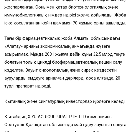
жоспарланған. Сонымен қатар биотехнологиялық және
иммунобиологиялық өнімдер өндірісі жолға қойылады. Жоба
іске қосылғаннан кейін шамамен 70 жұмыс орны ашылады.
Тағы бір фармацевтикалық жоба Алматы облысындағы
«Алатау» арнайы экономикалық аймағында жүзеге
асырылмақ. Мұнда 2031 жылға дейін құны 32,5 млрд теңге
болатын толық циклді биофармацевтикалық кешен салу
көзделген. Зауыт онкологиялық және сирек кездесетін
ауруларды емдеуге арналған дәрілерді қоса алғанда, 20
түрлі препарат өндіреді.
Қытайлық және сингапурлық инвесторлар өңірлерге келеді
Қытайдың XIYU AGRICULTURAL PTE. LTD компаниясы
Солтүстік Қазақстан облысында май өңдеу зауытын салуға