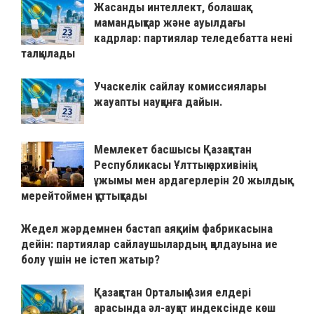
Жасанды интеллект, болашақ
мамандықтар және ауылдағы
кадрлар: партиялар теледебатта нені
талқылады
Учаскелік сайлау комиссиялары
жауапты науқанға дайын.
Мемлекет басшысы Қазақстан
Республикасы Ұлттық архивінің
ұжымы мен ардагерлерін 20 жылдық
мерейтоймен құттықтады
Жедел жәрдемнен бастап аяқкиім фабрикасына
дейін: партиялар сайлаушылардың қолдауына ие
болу үшін не істеп жатыр?
Қазақстан Орталық Азия елдері
арасында әл-ауқат индексінде көш