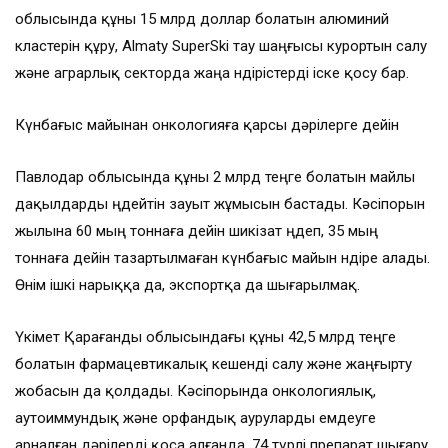
облысында құны 15 млрд доллар болатын алюминий
кластерін құру, Almaty SuperSki тау шаңғысы курортын салу
және аграрлық секторда жаңа өндірістерді іске қосу бар.
Күнбағыс майынан онкологияға қарсы дәрілерге дейін
Павлодар облысында құны 2 млрд теңге болатын майлы
дақылдарды өңдейтін зауыт жұмысын бастады. Кәсіпорын
жылына 60 мың тоннаға дейін шикізат өңдеп, 35 мың
тоннаға дейін тазартылмаған күнбағыс майын өндіре алады.
Өнім ішкі нарыққа да, экспортқа да шығарылмақ.
Үкімет Қарағанды облысындағы құны 42,5 млрд теңге
болатын фармацевтикалық кешенді салу және жаңғырту
жобасын да қолдады. Кәсіпорында онкологиялық,
аутоиммундық және орфандық ауруларды емдеуге
арналған дәрілерді қоса алғанда, 74 түрлі препарат шығару