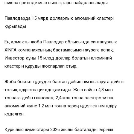
шикізат ретінде мыс сынықтары пайдаланылады.
Павлодарда 15 млрд долларлық алюминий кластері
құрылады
Ең қомақты жоба Павлодар облысында сингапурлық
XINFA компаниясының бастамасымен жүзеге аспақ.
Инвестор құны 15 млрд доллар болатын алюминий
кластерін құруды жоспарлап отыр.
Жоба боксит өңдеуден бастап дайын өнім шығаруға дейінгі
толық өндірістік циклді қамтиды. Жыл сайын 4,8 млн
тоннаға дейін глинозем, 2,4 млн тонна электролиттік
алюминий және 1,2 млн тонна терең өңделген өнім өндіру
көзделген.
Құрылыс жұмыстары 2026 жылы басталады. Бірінші