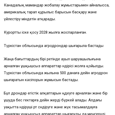
Канадалық мамандар жобалау жұмыстарымен айналысса,
америкалық тарап құрылыс барысын басқару және
үйлестіру міндетін атқарады.
Курортты іске қосу 2028 жылға жоспарланған.
Түркістан облысында агродрондар шығарыла бастады
Жаңа бағыттардың бірі ретінде ауыл шаруашылығына
арналған ұшқышсыз аппараттар өндірісі жолға қойылды.
Түркістан облысында жылына 500 данаға дейін агродрон
шығаратын кәсіпорын жұмысын бастады.
Бұл дрондар егістік алқаптарын өңдеуге арналған және бір
ұшуда бес гектарға дейін жерді бүркей алады. Алдағы
уақытта өндіруші өрт сөндіруге және жүк тасымалдауға
арналған ұшқышсыз аппараттар шығаруды да меңгеруді