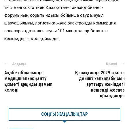
тиіс. Бангкокта өткен Қазақстан–Таиланд бизнес-
форумының қорытындысы бойынша сауда, ауыл
шаруашылығы, логистика және электронды коммерция
салаларында жалпы құны 101 млн доллар болатын
келісімдерге қол қойылды.
Алдыңғы
Келесі
Ақтөбе облысында
Қазақстанда 2029 жылға
медициналық оңалту
дейінгі халық табысын
қызметі қарқынды дамып
арттыру жөніндегі
келеді
кешенді жоспар
қабылданды
СОҢҒЫ ЖАҢАЛЫҚТАР