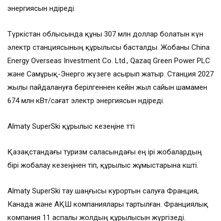
энергиясын өндіреді.
Түркістан облысында құны 307 млн доллар болатын күн
электр станциясының құрылысы басталды. Жобаны China
Energy Overseas Investment Co. Ltd., Qazaq Green Power PLC
және Самұрық-Энерго жүзеге асырып жатыр. Станция 2027
жылы пайдалануға берілгеннен кейін жыл сайын шамамен
674 млн кВт/сағат электр энергиясын өндіреді.
Almaty SuperSki құрылыс кезеңіне өтті
Қазақстандағы туризм саласындағы ең ірі жобалардың
бірі жобалау кезеңінен өтіп, құрылыс жұмыстарына көшті.
Almaty SuperSki тау шаңғысы курортын салуға Франция,
Канада және АҚШ компаниялары тартылған. Франциялық
компания 11 аспалы жолдың құрылысын жүргізеді.