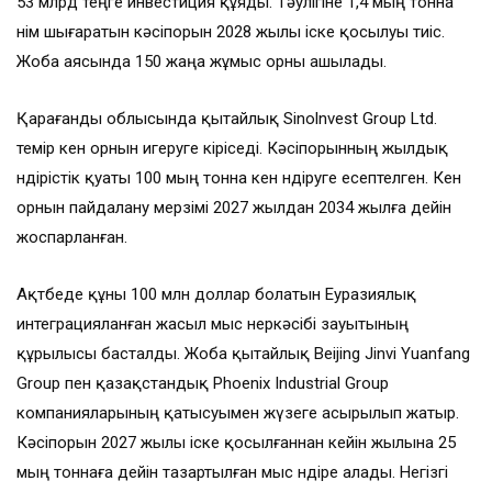
53 млрд теңге инвестиция құяды. Тәулігіне 1,4 мың тонна
өнім шығаратын кәсіпорын 2028 жылы іске қосылуы тиіс.
Жоба аясында 150 жаңа жұмыс орны ашылады.
Қарағанды облысында қытайлық Sinolnvest Group Ltd.
темір кен орнын игеруге кіріседі. Кәсіпорынның жылдық
өндірістік қуаты 100 мың тонна кен өндіруге есептелген. Кен
орнын пайдалану мерзімі 2027 жылдан 2034 жылға дейін
жоспарланған.
Ақтөбеде құны 100 млн доллар болатын Еуразиялық
интеграцияланған жасыл мыс өнеркәсібі зауытының
құрылысы басталды. Жоба қытайлық Beijing Jinvi Yuanfang
Group пен қазақстандық Phoenix Industrial Group
компанияларының қатысуымен жүзеге асырылып жатыр.
Кәсіпорын 2027 жылы іске қосылғаннан кейін жылына 25
мың тоннаға дейін тазартылған мыс өндіре алады. Негізгі