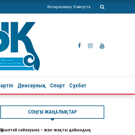
Воскресенье, 9 августа
тәртіп
Денсаулық
Спорт
Сұхбат
СОҢҒЫ ЖАҢАЛЫҚТАР
Құрылтай сайлауына – жан-жақты дайындық