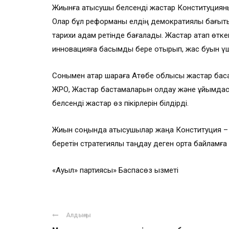
Жиынға қатысушы белсенді жастар Конституцияны
Олар бұл реформаны елдің демократиялық бағыты
тарихи қадам ретінде бағалады. Жастар атап өтк
инновацияға басымдық бере отырып, жас буын үшін
Сонымен қатар шараға Ақтөбе облысы жастар ба
ЖРО, Жастар бастамаларын қолдау және ұйымдас
белсенді жастар өз пікірлерін білдірді.
Жиын соңында қатысушылар жаңа Конституция – өт
беретін стратегиялық таңдау деген ортақ байламға 
«Ауыл» партиясы» Баспасөз қызметі
Алдыңғы