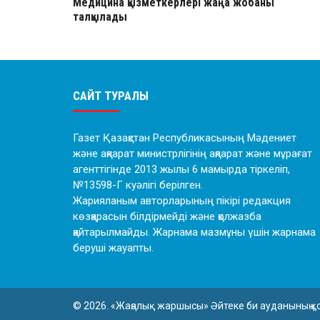
Медицина қызметкерлері жаңа жобаны
талқылады
САЙТ ТУРАЛЫ
Газет Қазақстан Республикасының Мәдениет
және ақпарат министрлігінің ақпарат және мұрағат
агенттігінде 2013 жылы 6 мамырда тіркеліп,
№13598-Г куәлігі берілген.
Жарияланым авторларының пікірі редакция
көзқарасын білдірмейді және қолжазба
қайтарылмайды. Жарнама мазмұны үшін жарнама
беруші жауапты.
© 2026. «Жаңалық жаршысы» Әйтеке би ауданының қ