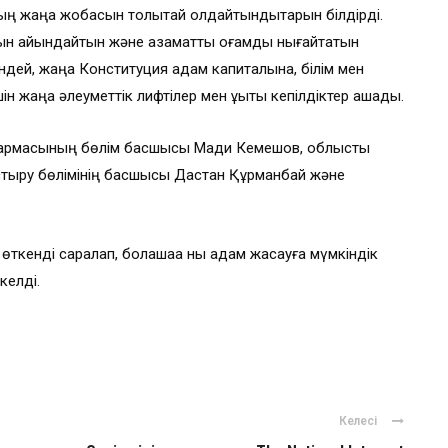
ң жаңа жобасын толықтай қолдайтындықтарын білдірді.
н айқындайтын және азаматтық қоғамды нығайтатын
ендей, жаңа Конституция адам капиталына, білім мен
 жаңа әлеуметтік лифтілер мен құқықтық кепілдіктер ашады.
сқармасының бөлім басшысы Мади Кемешов, облыстық
тыру бөлімінің басшысы Дастан Құрманбай және
кенді саралап, болашаққа нық қадам жасауға мүмкіндік
келді.
Келесі