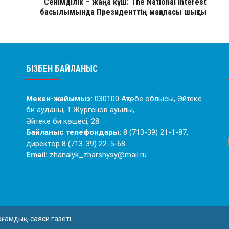
Сенімділік – жаңа күш: The National Interest
басылымында Президенттің мақаласы шықты
БІЗБЕН БАЙЛАНЫС
Мекен-жайымыз:
030100 Ақтөбе облысы, Әйтеке
би ауданы, Т.Жүргенов ауылы,
Әйтеке би көшесі, 28.
Байланыс телефондары:
8 (713-39) 21-1-87,
директор 8 (713-39) 22-5-68
Email:
zhanalyk_zharshysy@mail.ru
оғамдық-саяси газеті