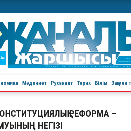
ономика
Мәдениет
Руханият
Тарих
Білім
Заң мен 
КОНСТИТУЦИЯЛЫҚ РЕФОРМА –
АМУЫНЫҢ НЕГІЗІ