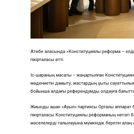
Ақтөбе қаласында «Конституциялық реформа – елді
пікірталасы өтті.
Іс-шараның мақсаты – жаңартылған Конституцияның
мәдениетін дамыту, жастардың құқықтық сауаттыл
бойынша алдағы референдумды қолдауға бағыттал
Жиынды ашқан «Ауыл» партиясы Орталық аппарат
пікірталасы Конституциялық реформаның негізгі
мәселелерді талқылауына мүмкіндік беретін алаң е