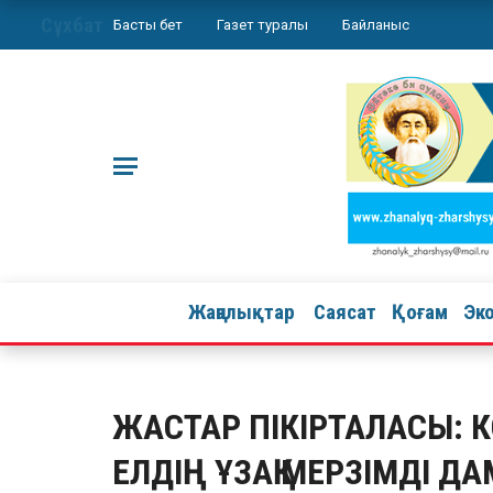
Сұхбат
Басты бет
Газет туралы
Байланыс
Жаңалықтар
Саясат
Қоғам
Эк
ЖАСТАР ПІКІРТАЛАСЫ: 
ЕЛДІҢ ҰЗАҚ МЕРЗІМДІ Д