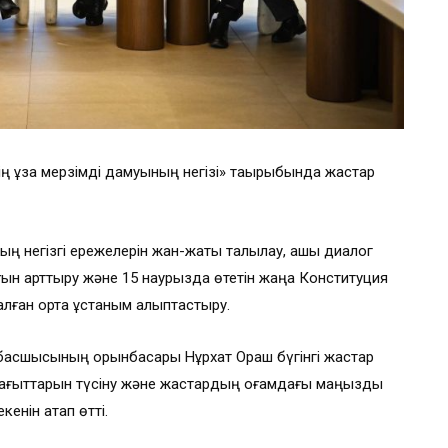
ң ұзақ мерзімді дамуының негізі» тақырыбында жастар
 негізгі ережелерін жан-жақты талқылау, ашық диалог
ығын арттыру және 15 наурызда өтетін жаңа Конституция
ған ортақ ұстаным қалыптастыру.
 басшысының орынбасары Нұрхат Ораш бүгінгі жастар
 бағыттарын түсіну және жастардың қоғамдағы маңызды
кенін атап өтті.