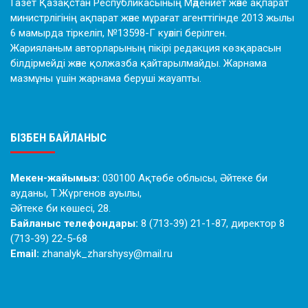
Газет Қазақстан Республикасының Мәдениет және ақпарат
министрлігінің ақпарат және мұрағат агенттігінде 2013 жылы
6 мамырда тіркеліп, №13598-Г куәлігі берілген.
Жарияланым авторларының пікірі редакция көзқарасын
білдірмейді және қолжазба қайтарылмайды. Жарнама
мазмұны үшін жарнама беруші жауапты.
БІЗБЕН БАЙЛАНЫС
Мекен-жайымыз:
030100 Ақтөбе облысы, Әйтеке би
ауданы, Т.Жүргенов ауылы,
Әйтеке би көшесі, 28.
Байланыс телефондары:
8 (713-39) 21-1-87, директор 8
(713-39) 22-5-68
Email:
zhanalyk_zharshysy@mail.ru