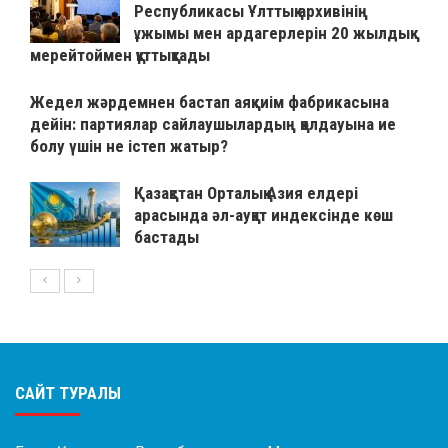
Республикасы Ұлттық архивінің
ұжымы мен ардагерлерін 20 жылдық
мерейтоймен құттықтады
Жедел жәрдемнен бастап аяқкиім фабрикасына
дейін: партиялар сайлаушылардың қолдауына ие
болу үшін не істеп жатыр?
Қазақстан Орталық Азия елдері
арасында әл-ауқат индексінде көш
бастады
САЙТ ТУРАЛЫ