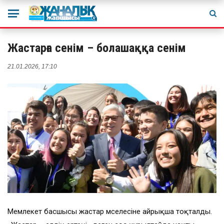
Жастарға сенім – болашаққа сенім
21.01.2026, 17:10
Мемлекет басшысы жастар мәселесіне айрықша тоқталды.