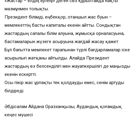
«Жастар – елдің ертеңі» деген сөз құрылтайда нақты
мазмұнмен толықты.
Президент білімді, еңбекқор, отаншыл жас буын –
мемлекеттің басты капиталы екенін айтты. Сондықтан
жастардың сапалы білім алуына, жұмысқа орналасуына,
бастамаларын жүзеге асыруына жағдай жасау қажет.
Бұл бағытта мемлекет тарапынан түрлі бағдарламалар іске
асырылып жатқаны айтылды. Алайда Президент
жастардың өз белсенділігі мен жауапкершілігі де маңызды
екенін ескертті.
Осы пікір жас ұрпақты тек қолдауды емес, сенім артуды
білдіреді.
Әбдісалам Айдана Оразханқызы, Аудандық қоғамдық
кеңес мүшесі