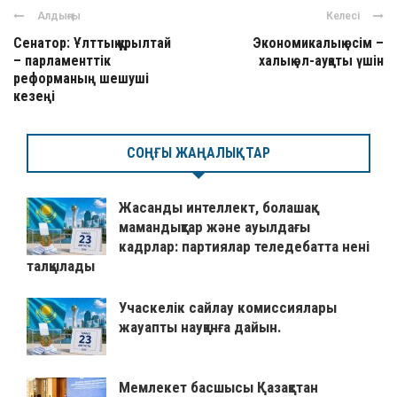
Алдыңғы
Келесі
Сенатор: Ұлттық құрылтай
Экономикалық өсім –
– парламенттік
халық әл-ауқаты үшін
реформаның шешуші
кезеңі
СОҢҒЫ ЖАҢАЛЫҚТАР
Жасанды интеллект, болашақ
мамандықтар және ауылдағы
кадрлар: партиялар теледебатта нені
талқылады
Учаскелік сайлау комиссиялары
жауапты науқанға дайын.
Мемлекет басшысы Қазақстан