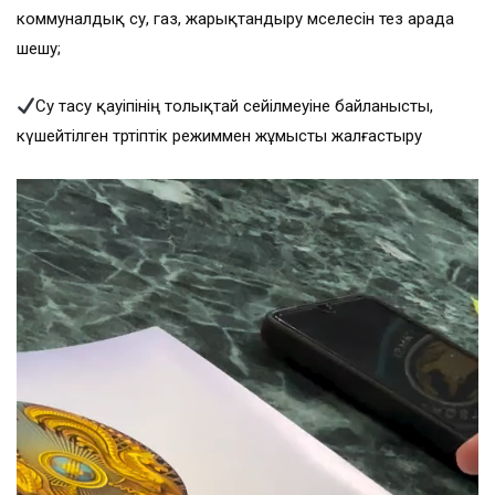
коммуналдық су, газ, жарықтандыру мәселесін тез арада
шешу;
Су тасу қауіпінің толықтай сейілмеуіне байланысты,
күшейтілген тәртіптік режиммен жұмысты жалғастыру
Видеоплеер