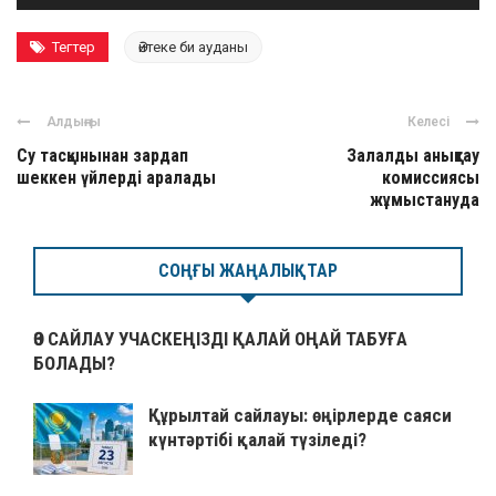
Тегтер
Әйтеке би ауданы
Алдыңғы
Келесі
Су тасқынынан зардап
Залалды анықтау
шеккен үйлерді аралады
комиссиясы
жұмыстануда
СОҢҒЫ ЖАҢАЛЫҚТАР
ӨЗ САЙЛАУ УЧАСКЕҢІЗДІ ҚАЛАЙ ОҢАЙ ТАБУҒА
БОЛАДЫ?
Құрылтай сайлауы: өңірлерде саяси
күнтәртібі қалай түзіледі?