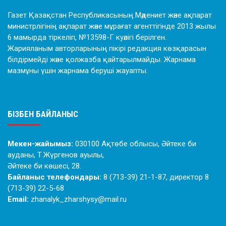
Газет Қазақстан Республикасының Мәдениет және ақпарат
министрлігінің ақпарат және мұрағат агенттігінде 2013 жылы
6 мамырда тіркеліп, №13598-Г куәлігі берілген.
Жарияланым авторларының пікірі редакция көзқарасын
білдірмейді және қолжазба қайтарылмайды. Жарнама
мазмұны үшін жарнама беруші жауапты.
БІЗБЕН БАЙЛАНЫС
Мекен-жайымыз:
030100 Ақтөбе облысы, Әйтеке би
ауданы, Т.Жүргенов ауылы,
Әйтеке би көшесі, 28.
Байланыс телефондары:
8 (713-39) 21-1-87, директор 8
(713-39) 22-5-68
Email:
zhanalyk_zharshysy@mail.ru