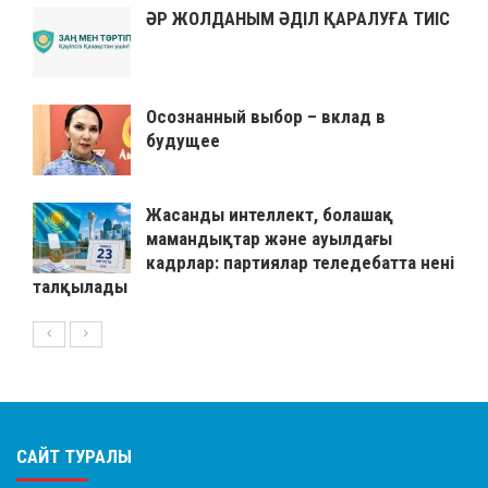
ӘР ЖОЛДАНЫМ ӘДІЛ ҚАРАЛУҒА ТИІС
Осознанный выбор – вклад в
будущее
Жасанды интеллект, болашақ
мамандықтар және ауылдағы
кадрлар: партиялар теледебатта нені
талқылады
САЙТ ТУРАЛЫ