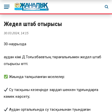
Жедел штаб отырысы
30.03.2024, 14:15
30-наурызда
аудан әкімі Д.Тоғызбаевтың төрағалығымен жедел штаб
отырысы өтті.
Жиында талқыланған мәселелер:
Су тасқыны кезеңінде зардап шеккен тұрғындарға
көмек көрсету;
Аудан орталығында су тасқынынан туындаған