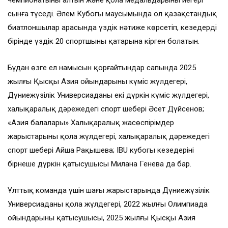
чемпионатының алтын және қола медальдарының иегері
сынға түседі. Әлем Кубогы маусымында ол қазақстандық
биатлоншылар арасында үздік нәтиже көрсетіп, кезеңдердің
бірінде үздік 20 спортшының қатарына кірген болатын.
Бұдан өзге ел намысын қорғайтындар сапында 2025
жылғы Қысқы Азия ойындарының күміс жүлдегері,
Дүниежүзілік Универсиаданың екі дүркін күміс жүлдегері,
халықаралық дәрежедегі спорт шебері Әсет Дүйсенов;
«Азия балалары» Халықаралық жасөспірімдер
жарыстарының қола жүлдегері, халықаралық дәрежедегі
спорт шебері Айша Рақышева; IBU кубогы кезеңдерінің
бірнеше дүркін қатысушысы Милана Генева да бар.
Ұлттық команда үшін шаңғы жарыстарында Дүниежүзілік
Универсиаданың қола жүлдегері, 2022 жылғы Олимпиада
ойындарының қатысушысы, 2025 жылғы Қысқы Азия