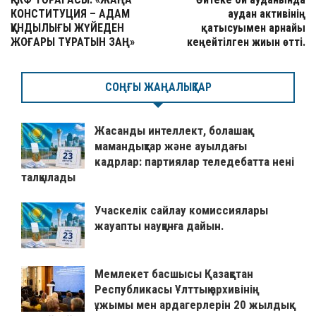
КОНСТИТУЦИЯ – АДАМ
аудан активінің
ҚҰНДЫЛЫҒЫ ЖҮЙЕДЕН
қатысуымен арнайы
ЖОҒАРЫ ТҰРАТЫН ЗАҢ»
кеңейтілген жиын өтті.
СОҢҒЫ ЖАҢАЛЫҚТАР
Жасанды интеллект, болашақ
мамандықтар және ауылдағы
кадрлар: партиялар теледебатта нені
талқылады
Учаскелік сайлау комиссиялары
жауапты науқанға дайын.
Мемлекет басшысы Қазақстан
Республикасы Ұлттық архивінің
ұжымы мен ардагерлерін 20 жылдық