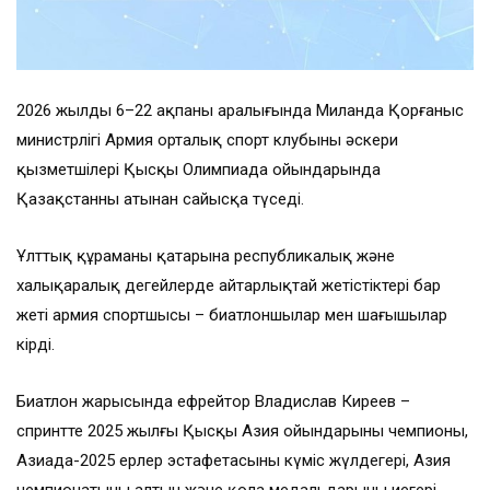
2026 жылдың 6–22 ақпаны аралығында Миланда Қорғаныс
министрлігі Армия орталық спорт клубының әскери
қызметшілері Қысқы Олимпиада ойындарында
Қазақстанның атынан сайысқа түседі.
Ұлттық құраманың қатарына республикалық және
халықаралық деңгейлерде айтарлықтай жетістіктері бар
жеті армия спортшысы – биатлоншылар мен шаңғышылар
кірді.
Биатлон жарысында ефрейтор Владислав Киреев –
спринтте 2025 жылғы Қысқы Азия ойындарының чемпионы,
Азиада-2025 ерлер эстафетасының күміс жүлдегері, Азия