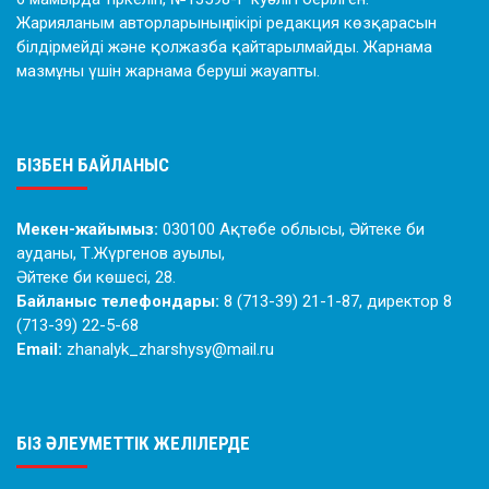
Жарияланым авторларының пікірі редакция көзқарасын
білдірмейді және қолжазба қайтарылмайды. Жарнама
мазмұны үшін жарнама беруші жауапты.
БІЗБЕН БАЙЛАНЫС
Мекен-жайымыз:
030100 Ақтөбе облысы, Әйтеке би
ауданы, Т.Жүргенов ауылы,
Әйтеке би көшесі, 28.
Байланыс телефондары:
8 (713-39) 21-1-87, директор 8
(713-39) 22-5-68
Email:
zhanalyk_zharshysy@mail.ru
БІЗ ӘЛЕУМЕТТІК ЖЕЛІЛЕРДЕ