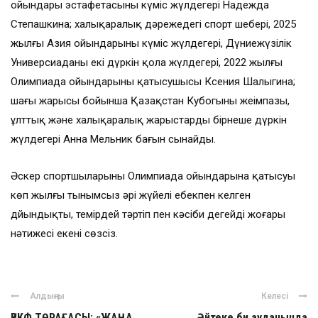
ойындары эстафетасының күміс жүлдегері Надежда
Степашкина; халықаралық дәрежедегі спорт шебері, 2025
жылғы Азия ойындарының күміс жүлдегері, Дүниежүзілік
Универсиаданың екі дүркін қола жүлдегері, 2022 жылғы
Олимпиада ойындарының қатысушысы Ксения Шалыгина;
шаңғы жарысы бойынша Қазақстан Кубогының жеңімпазы,
ұлттық және халықаралық жарыстардың бірнеше дүркін
жүлдегері Анна Мельник бағын сынайды.
Әскер спортшыларының Олимпиада ойындарына қатысуы
көп жылғы тынымсыз әрі жүйелі еңбекпен келген
дйындықтың, темірдей тәртіп пен кәсіби деңгейдің жоғары
нәтижесі екені сөзсіз.
Алдыңғы
Келесі
ҚРКФ ТӨРАҒАСЫ: «ЖАҢА
Әйтеке би ауданында