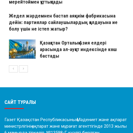
мерейтоймен құттықтады
Жедел жәрдемнен бастап аяқкиім фабрикасына
дейін: партиялар сайлаушылардың қолдауына ие
болу үшін не істеп жатыр?
Қазақстан Орталық Азия елдері
арасында әл-ауқат индексінде көш
бастады
САЙТ ТУРАЛЫ
Газет Қазақстан Республикасының Мәдениет және ақпарат
министрлігінің ақпарат және мұрағат агенттігінде 2013 жылы
6 мамырда тіркеліп, №13598-Г куәлігі берілген.