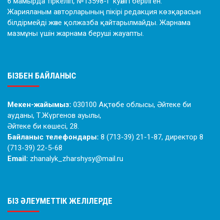
6 мамырда тіркеліп, №13598-Г куәлігі берілген.
Жарияланым авторларының пікірі редакция көзқарасын
білдірмейді және қолжазба қайтарылмайды. Жарнама
мазмұны үшін жарнама беруші жауапты.
БІЗБЕН БАЙЛАНЫС
Мекен-жайымыз:
030100 Ақтөбе облысы, Әйтеке би
ауданы, Т.Жүргенов ауылы,
Әйтеке би көшесі, 28.
Байланыс телефондары:
8 (713-39) 21-1-87, директор 8
(713-39) 22-5-68
Email:
zhanalyk_zharshysy@mail.ru
БІЗ ӘЛЕУМЕТТІК ЖЕЛІЛЕРДЕ