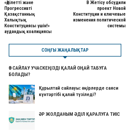
«Әділетті және
В Жетісу обсудили
Прогрессивті
проект Новой
Қазақстанның
Конституции и ключевые
Халықтық
изменения политической
Конституциясы үшін!»
системы
аудандық коалициясы
СОҢҒЫ ЖАҢАЛЫҚТАР
ӨЗ САЙЛАУ УЧАСКЕҢІЗДІ ҚАЛАЙ ОҢАЙ ТАБУҒА
БОЛАДЫ?
Құрылтай сайлауы: өңірлерде саяси
күнтәртібі қалай түзіледі?
ӘР ЖОЛДАНЫМ ӘДІЛ ҚАРАЛУҒА ТИІС