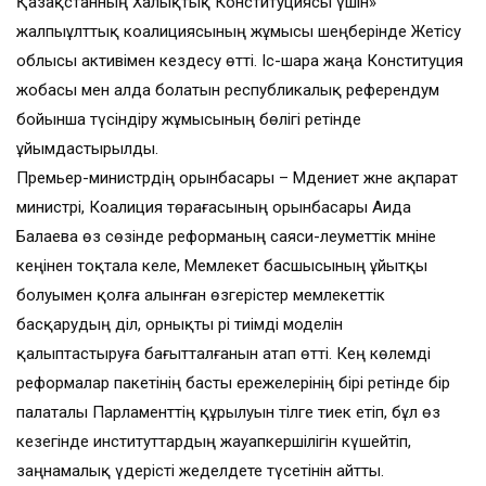
Қазақстанның Халықтық Конституциясы үшін»
жалпыұлттық коалициясының жұмысы шеңберінде Жетісу
облысы активімен кездесу өтті. Іс-шара жаңа Конституция
жобасы мен алда болатын республикалық референдум
бойынша түсіндіру жұмысының бөлігі ретінде
ұйымдастырылды.
Премьер-министрдің орынбасары – Мәдениет және ақпарат
министрі, Коалиция төрағасының орынбасары Аида
Балаева өз сөзінде реформаның саяси-әлеуметтік мәніне
кеңінен тоқтала келе, Мемлекет басшысының ұйытқы
болуымен қолға алынған өзгерістер мемлекеттік
басқарудың әділ, орнықты әрі тиімді моделін
қалыптастыруға бағытталғанын атап өтті. Кең көлемді
реформалар пакетінің басты ережелерінің бірі ретінде бір
палаталы Парламенттің құрылуын тілге тиек етіп, бұл өз
кезегінде институттардың жауапкершілігін күшейтіп,
заңнамалық үдерісті жеделдете түсетінін айтты.