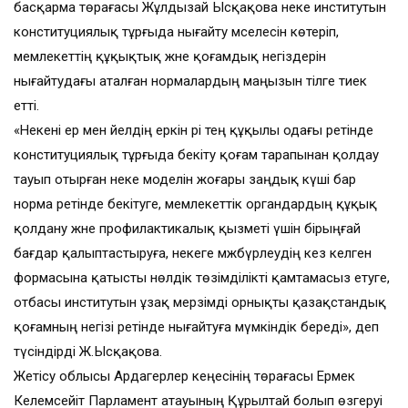
басқарма төрағасы Жұлдызай Ысқақова неке институтын
конституциялық тұрғыда нығайту мәселесін көтеріп,
мемлекеттің құқықтық және қоғамдық негіздерін
нығайтудағы аталған нормалардың маңызын тілге тиек
етті.
«Некені ер мен әйелдің еркін әрі тең құқылы одағы ретінде
конституциялық тұрғыда бекіту қоғам тарапынан қолдау
тауып отырған неке моделін жоғары заңдық күші бар
норма ретінде бекітуге, мемлекеттік органдардың құқық
қолдану және профилактикалық қызметі үшін бірыңғай
бағдар қалыптастыруға, некеге мәжбүрлеудің кез келген
формасына қатысты нөлдік төзімділікті қамтамасыз етуге,
отбасы институтын ұзақ мерзімді орнықты қазақстандық
қоғамның негізі ретінде нығайтуға мүмкіндік береді», деп
түсіндірді Ж.Ысқақова.
Жетісу облысы Ардагерлер кеңесінің төрағасы Ермек
Келемсейіт Парламент атауының Құрылтай болып өзгеруі