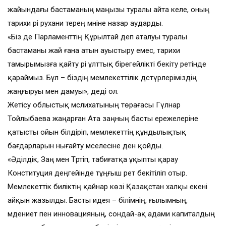
жайындағы бастаманың маңызы туралы айта келе, оның
тарихи әрі рухани терең мәніне назар аударды.
«Біз де Парламенттің Құрылтай деп аталуы туралы
бастаманы жай ғана атын ауыстыру емес, тарихи
тамырымызға қайту әрі ұлттық бірегейлікті бекіту ретінде
қараймыз. Бұл – біздің мемлекеттілік дәстүрлеріміздің
жаңғыруы мен дамуы», деді ол.
Жетісу облыстық мәслихатының төрағасы Гүлнар
Тойлыбаева жаңарған Ата заңның басты ережелеріне
қатысты ойын білдіріп, мемлекеттің құндылықтық
бағдарларын нығайту мәселесіне ден қойды.
«Әділдік, Заң мен Тәртіп, табиғатқа ұқыпты қарау
Конституция деңгейінде тұңғыш рет бекітіліп отыр.
Мемлекеттік биліктің қайнар көзі Қазақстан халқы екені
айқын жазылды. Басты идея – білімнің, ғылымның,
мәдениет пен инновацияның, сондай-ақ адами капиталдың