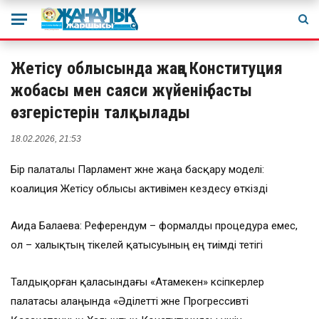
Жетісу облысында жаңа Конституция
жобасы мен саяси жүйенің басты
өзгерістерін талқылады
18.02.2026, 21:53
Бір палаталы Парламент және жаңа басқару моделі:
коалиция Жетісу облысы активімен кездесу өткізді
Аида Балаева: Референдум – формалды процедура емес,
ол – халықтың тікелей қатысуының ең тиімді тетігі
Талдықорған қаласындағы «Атамекен» кәсіпкерлер
палатасы алаңында «Әділетті және Прогрессивті