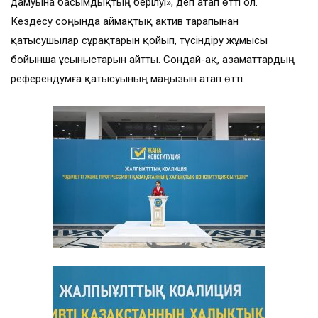
дамуына басымдықтың берілуі», деп атап өтті ол.
Кездесу соңында аймақтық актив тарапынан
қатысушылар сұрақтарын қойып, түсіндіру жұмысы
бойынша ұсыныстарын айтты. Сондай-ақ, азаматтардың
референдумға қатысуының маңызын атап өтті.