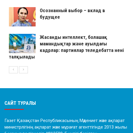
Осознанный выбор – вклад в
будущее
Жасанды интеллект, болашақ
мамандықтар және ауылдағы
кадрлар: партиялар теледебатта нені
талқылады
САЙТ ТУРАЛЫ
Газет Қазақстан Республикасының Мәдениет және ақпарат
министрлігінің ақпарат және мұрағат агенттігінде 2013 жылы