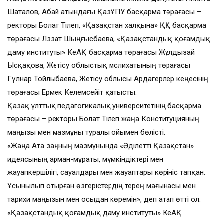
Шаталов, Абай атындағы ҚазҰПУ басқарма төрағасы –
ректоры Болат Тілеп, «Қазақстан халқына» ҚҚ басқарма
төрағасы Ләззат Шыңғысбаева, «Қазақстандық қоғамдық
даму институты» КеАҚ басқарма төрағасы Жұлдызай
Ысқақова, Жетісу облыстық мәслихатының төрағасы
Гүлнар Тойлыбаева, Жетісу облысы Ардагерлер кеңесінің
төрағасы Ермек Келемсейіт қатысты.
Қазақ ұлттық педагогикалық университетінің басқарма
төрағасы – ректоры Болат Тілеп жаңа Конституцияның
маңызы мен мазмұны туралы ойымен бөлісті.
«Жаңа Ата заңның мазмұнында «Әділетті Қазақстан»
идеясының арман-мұраты, мүмкіндіктері мен
жауапкершілігі, сауалдары мен жауаптары көрініс тапқан.
Ұсынылып отырған өзгерістердің терең мағынасы мен
тарихи маңызын мен осыдан көремін», деп атап өтті ол.
«Қазақстандық қоғамдық даму институты» КеАҚ