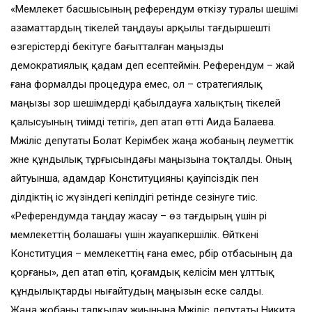
«Мемлекет басшысының референдум өткізу туралы шешімі
азаматтардың тікелей таңдауы арқылы тағдыршешті
өзгерістерді бекітуге бағытталған маңызды
демократиялық қадам деп есептеймін. Референдум – жай
ғана формалды процедура емес, ол – стратегиялық
маңызы зор шешімдерді қабылдауға халықтың тікелей
қалысуының тиімді тетігі», деп атап өтті Аида Балаева.
Мәжіліс депутаты Болат Керімбек жаңа жобаның әлеуметтік
және құндылық тұрғысындағы маңызына тоқталды. Оның
айтуынша, адамдар Конституцияны қауіпсіздік пен
әділдіктің іс жүзіндегі кепілдігі ретінде сезінуге тиіс.
«Референдумда таңдау жасау – өз тағдырың үшін әрі
мемлекеттің болашағы үшін жауапкершілік. Өйткені
Конституция – мемлекеттің ғана емес, әрбір отбасының да
қорғаны», деп атап өтіп, қоғамдық келісім мен ұлттық
құндылықтарды нығайтудың маңызын еске салды.
Жаңа жобаны талқылау жиынына Мәжіліс депутаты Никита