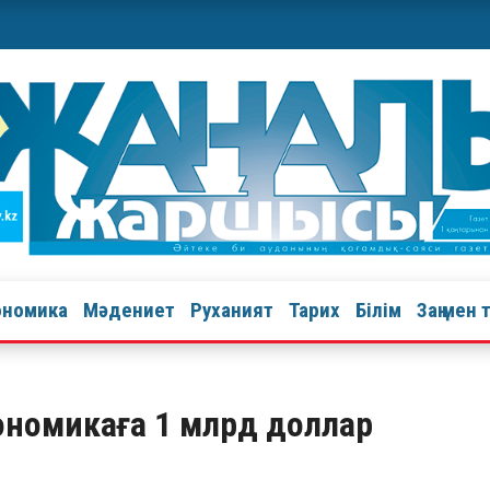
ономика
Мәдениет
Руханият
Тарих
Білім
Заң мен 
кономикаға 1 млрд доллар