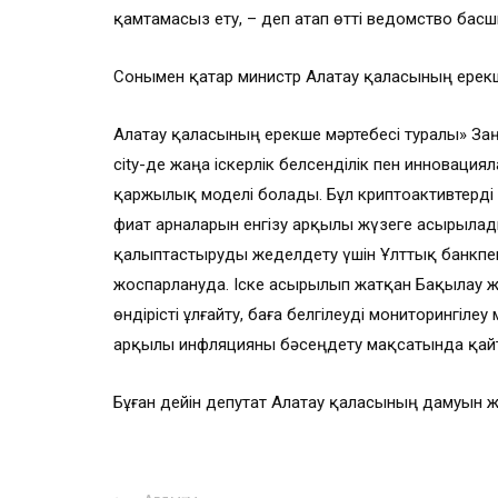
қамтамасыз ету, – деп атап өтті ведомство бас
Сонымен қатар министр Алатау қаласының ерекш
Алатау қаласының ерекше мәртебесі туралы» За
city-де жаңа іскерлік белсенділік пен инноваци
қаржылық моделі болады. Бұл криптоактивтерді 
фиат арналарын енгізу арқылы жүзеге асырыла
қалыптастыруды жеделдету үшін Ұлттық банкпен 
жоспарлануда. Іске асырылып жатқан Бақылау жә
өндірісті ұлғайту, баға белгілеуді мониторингіле
арқылы инфляцияны бәсеңдету мақсатында қайта
Бұған дейін депутат Алатау қаласының дамуын ж