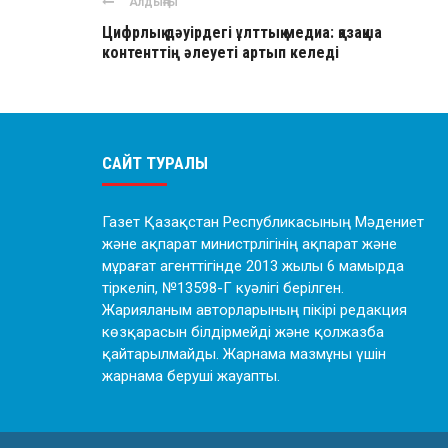
Алдыңғы
Цифрлық дәуірдегі ұлттық медиа: қазақша
контенттің әлеуеті артып келеді
САЙТ ТУРАЛЫ
Газет Қазақстан Республикасының Мәдениет
және ақпарат министрлігінің ақпарат және
мұрағат агенттігінде 2013 жылы 6 мамырда
тіркеліп, №13598-Г куәлігі берілген.
Жарияланым авторларының пікірі редакция
көзқарасын білдірмейді және қолжазба
қайтарылмайды. Жарнама мазмұны үшін
жарнама беруші жауапты.