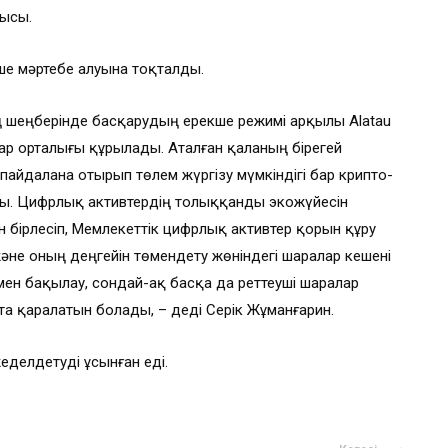
шысы.
е мәртебе алуына тоқталды.
ң шеңберінде басқарудың ерекше режимі арқылы Alatau
ялар орталығы құрылады. Аталған қаланың бірегей
пайдалана отырып төлем жүргізу мүмкіндігі бар крипто-
ды. Цифрлық активтердің толыққанды экожүйесін
бірлесіп, Мемлекеттік цифрлық активтер қорын құру
не оның деңгейін төмендету жөніндегі шаралар кешені
у мен бақылау, сондай-ақ басқа да реттеуші шаралар
 қаралатын болады, – деді Серік Жұманғарин.
еделдетуді ұсынған еді.