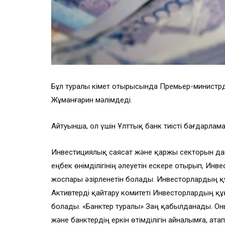
Бұл туралы Үкімет отырысында Премьер-министр
Жұманғарин мәлімдеді.
Айтуынша, ол үшін Ұлттық банк тиісті бағдарлама
Инвестициялық саясат және қаржы секторын д
еңбек өнімділігінің әлеуетін ескере отырып, Инв
жоспары әзірленетін болады. Инвесторлардың 
Активтерді қайтару комитеті Инвесторлардың құ
болады. «Банктер туралы» Заң қабылданады. Оны
және банктердің еркін өтімділігін айналымға, а