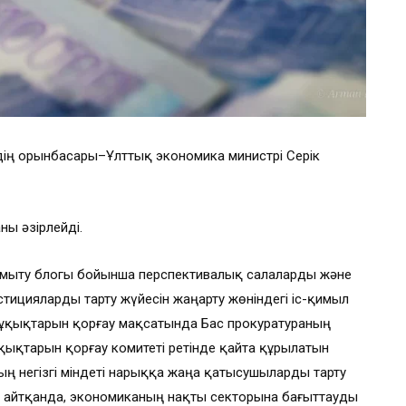
дің орынбасары–Ұлттық экономика министрі Серік
ны әзірлейді.
амыту блогы бойынша перспективалық салаларды және
естицияларды тарту жүйесін жаңарту жөніндегі іс-қимыл
құқықтарын қорғау мақсатында Бас прокуратураның
қықтарын қорғау комитеті ретінде қайта құрылатын
ң негізгі міндеті нарыққа жаңа қатысушыларды тарту
тап айтқанда, экономиканың нақты секторына бағыттауды