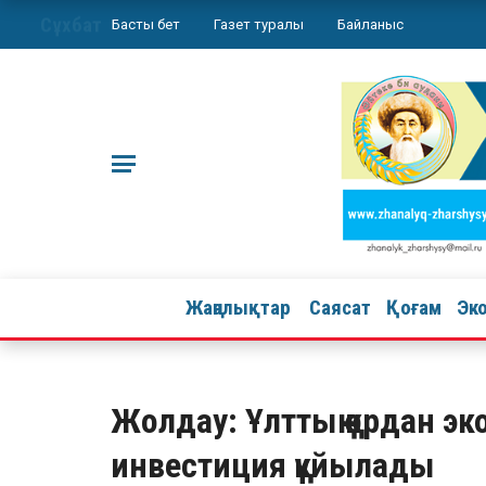
Сұхбат
Басты бет
Газет туралы
Байланыс
Жаңалықтар
Саясат
Қоғам
Эк
Жолдау: Ұлттық қордан э
инвестиция құйылады