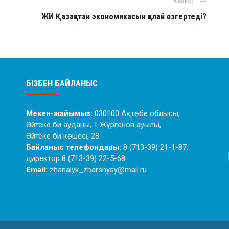
Келесі
ЖИ Қазақстан экономикасын қалай өзгертеді?
БІЗБЕН БАЙЛАНЫС
Мекен-жайымыз:
030100 Ақтөбе облысы,
Әйтеке би ауданы, Т.Жүргенов ауылы,
Әйтеке би көшесі, 28.
Байланыс телефондары:
8 (713-39) 21-1-87,
директор 8 (713-39) 22-5-68
Email:
zhanalyk_zharshysy@mail.ru