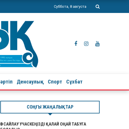
Суббота, 8 августа
тәртіп
Денсаулық
Спорт
Сұхбат
СОҢҒЫ ЖАҢАЛЫҚТАР
ӨЗ САЙЛАУ УЧАСКЕҢІЗДІ ҚАЛАЙ ОҢАЙ ТАБУҒА