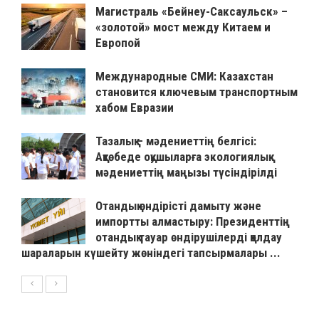
Магистраль «Бейнеу-Саксаульск» –
«золотой» мост между Китаем и
Европой
Международные СМИ: Казахстан
становится ключевым транспортным
хабом Евразии
Тазалық – мәдениеттің белгісі:
Ақтөбеде оқушыларға экологиялық
мәдениеттің маңызы түсіндірілді
Отандық өндірісті дамыту және
импортты алмастыру: Президенттің
отандық тауар өндірушілерді қолдау
шараларын күшейту жөніндегі тапсырмалары ...