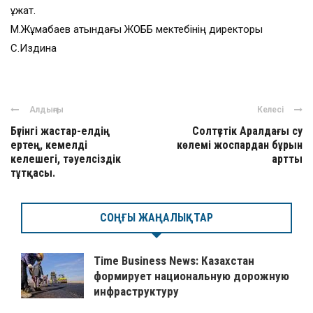
құжат.
М.Жұмабаев атындағы ЖОББ мектебінің директоры
С.Издина
Алдыңғы
Келесі
Бүгінгі жастар-елдің
Солтүстік Аралдағы су
ертең, кемелді
көлемі жоспардан бұрын
келешегі, тәуелсіздік
артты
тұтқасы.
СОҢҒЫ ЖАҢАЛЫҚТАР
Time Business News: Казахстан
формирует национальную дорожную
инфраструктуру