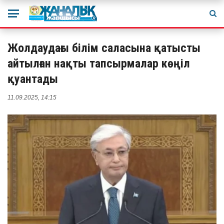
Жолдаудағы білім саласына қатысты
айтылған нақты тапсырмалар көңіл
қуантады
11.09.2025, 14:15