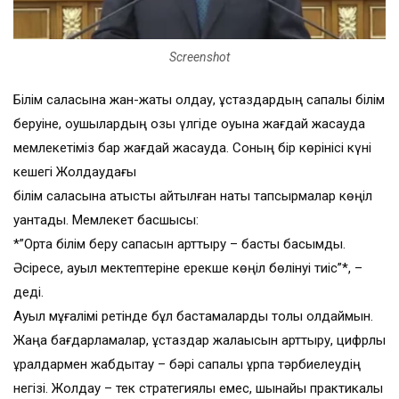
Screenshot
Білім саласына жан-жақты қолдау, ұстаздардың сапалы білім
беруіне, оқушылардың озық үлгіде оқуына жағдай жасауда
мемлекетіміз бар жағдай жасауда. Соның бір көрінісі күні
кешегі Жолдаудағы
білім саласына қатысты айтылған нақты тапсырмалар көңіл
қуантады. Мемлекет басшысы:
*”Орта білім беру сапасын арттыру – басты басымдық.
Әсіресе, ауыл мектептеріне ерекше көңіл бөлінуі тиіс”*, –
деді.
Ауыл мұғалімі ретінде бұл бастамаларды толық қолдаймын.
Жаңа бағдарламалар, ұстаздар жалақысын арттыру, цифрлық
құралдармен жабдықтау – бәрі сапалы ұрпақ тәрбиелеудің
негізі. Жолдау – тек стратегиялық емес, шынайы практикалық