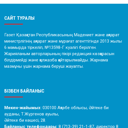
САЙТ ТУРАЛЫ
Газет Қазақстан Республикасының Мәдениет және ақпарат
министрлігінің ақпарат және мұрағат агенттігінде 2013 жылы
6 мамырда тіркеліп, №13598-Г куәлігі берілген.
Жарияланым авторларының пікірі редакция көзқарасын
білдірмейді және қолжазба қайтарылмайды. Жарнама
мазмұны үшін жарнама беруші жауапты.
БІЗБЕН БАЙЛАНЫС
Мекен-жайымыз:
030100 Ақтөбе облысы, Әйтеке би
ауданы, Т.Жүргенов ауылы,
Әйтеке би көшесі, 28.
Байланыс телефондары:
8 (713-39) 21-1-87, директор 8