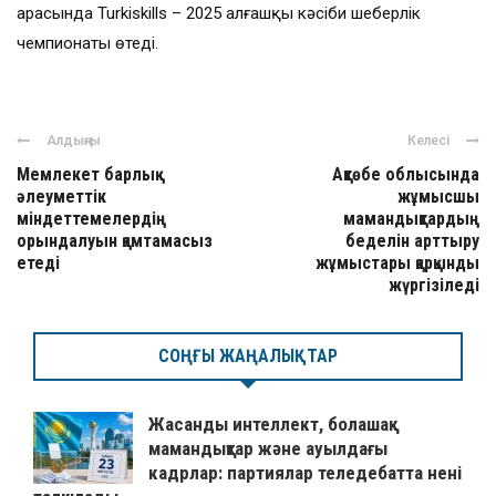
арасында Turkiskills – 2025 алғашқы кәсіби шеберлік
чемпионаты өтеді.
Алдыңғы
Келесі
Мемлекет барлық
Ақтөбе облысында
әлеуметтік
жұмысшы
міндеттемелердің
мамандықтардың
орындалуын қамтамасыз
беделін арттыру
етеді
жұмыстары қарқынды
жүргізіледі
СОҢҒЫ ЖАҢАЛЫҚТАР
Жасанды интеллект, болашақ
мамандықтар және ауылдағы
кадрлар: партиялар теледебатта нені