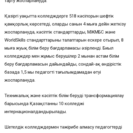
тарту жоспарлануда.
Қазіргі уақытта колледждерге 518 кәсіпорын шефтік
қамқорлық көрсетеді, олардың санын 4 мыңға дейін жеткізу
жоспарлануда, кәсіптік стандарттардың, МЖМБС және
WorldSkills стандарттарының талаптарын ескере отырып, 8
мыңға жуық білім беру бағдарламасы әзірленді. Биыл
колледждер мен жұмыс берушілер 2 мыңнан астам білім
беру бағдарламасын дайындайды, сондай-ақ өндірістік
базада 1,5 мың педагогтің тағылымдамадан өтуі
жоспарлануда.
Техникалық және кәсіптік білім беруді трансформациялау
барысында Қазақстанның 10 колледжі
интернационалдандырылады.
Шетелдік колледждермен тәжірибе алмасу педагогтердің