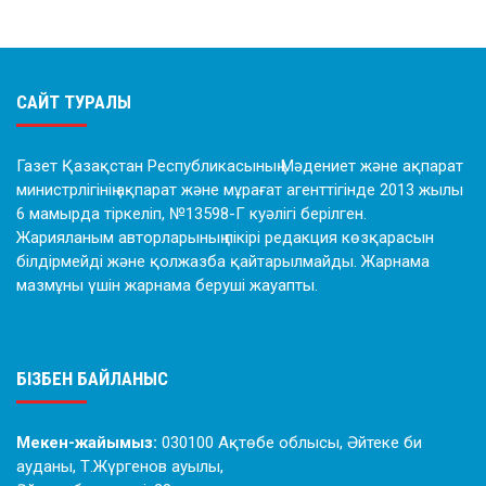
САЙТ ТУРАЛЫ
Газет Қазақстан Республикасының Мәдениет және ақпарат
министрлігінің ақпарат және мұрағат агенттігінде 2013 жылы
6 мамырда тіркеліп, №13598-Г куәлігі берілген.
Жарияланым авторларының пікірі редакция көзқарасын
білдірмейді және қолжазба қайтарылмайды. Жарнама
мазмұны үшін жарнама беруші жауапты.
БІЗБЕН БАЙЛАНЫС
Мекен-жайымыз:
030100 Ақтөбе облысы, Әйтеке би
ауданы, Т.Жүргенов ауылы,