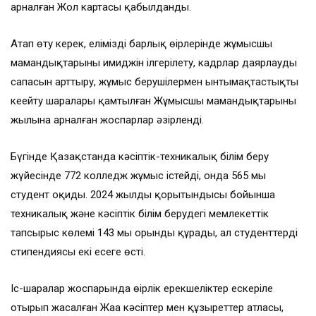
арналған Жол картасы қабылданды.
Атап өту керек, еліміздің барлық өңірлерінде жұмысшы
мамандықтарының имиджін ілгерілету, кадрлар даярлаудың
сапасын арттыру, жұмыс берушілермен ынтымақтастықты
кеңейту шаралары қамтылған Жұмысшы мамандықтарының
жылына арналған жоспарлар әзірленді.
Бүгінде Қазақстанда кәсіптік-техникалық білім беру
жүйесінде 772 колледж жұмыс істейді, онда 565 мың
студент оқиды. 2024 жылдың қорытындысы бойынша
техникалық және кәсіптік білім берудегі мемлекеттік
тапсырыс көлемі 143 мың орынды құрады, ал студенттердің
стипендиясы екі есеге өсті.
Іс-шаралар жоспарында өңірлік ерекшеліктер ескеріле
отырып жасалған Жаңа кәсіптер мен құзыреттер атласы,