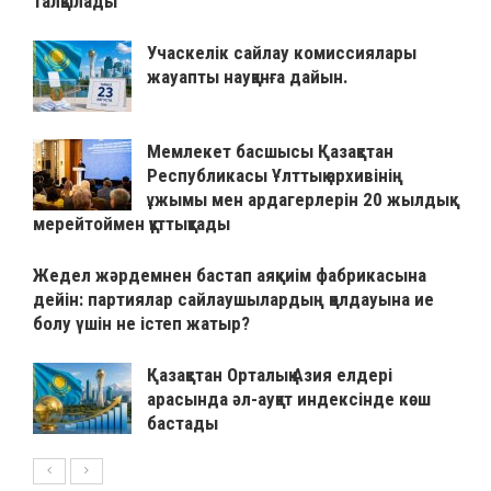
талқылады
Учаскелік сайлау комиссиялары
жауапты науқанға дайын.
Мемлекет басшысы Қазақстан
Республикасы Ұлттық архивінің
ұжымы мен ардагерлерін 20 жылдық
мерейтоймен құттықтады
Жедел жәрдемнен бастап аяқкиім фабрикасына
дейін: партиялар сайлаушылардың қолдауына ие
болу үшін не істеп жатыр?
Қазақстан Орталық Азия елдері
арасында әл-ауқат индексінде көш
бастады