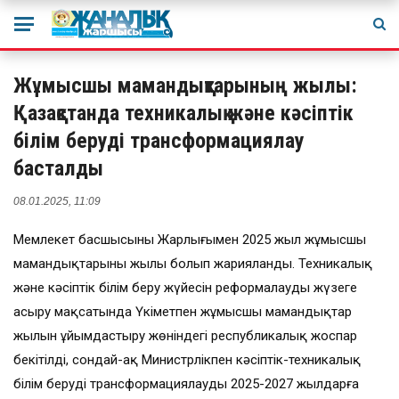
Жұмысшы мамандықтарының жылы:
Қазақстанда техникалық және кәсіптік
білім беруді трансформациялау
басталды
08.01.2025, 11:09
Мемлекет басшысының Жарлығымен 2025 жыл жұмысшы
мамандықтарының жылы болып жарияланды. Техникалық
және кәсіптік білім беру жүйесін реформалауды жүзеге
асыру мақсатында Үкіметпен жұмысшы мамандықтар
жылын ұйымдастыру жөніндегі республикалық жоспар
бекітілді, сондай-ақ Министрлікпен кәсіптік-техникалық
білім беруді трансформациялаудың 2025-2027 жылдарға