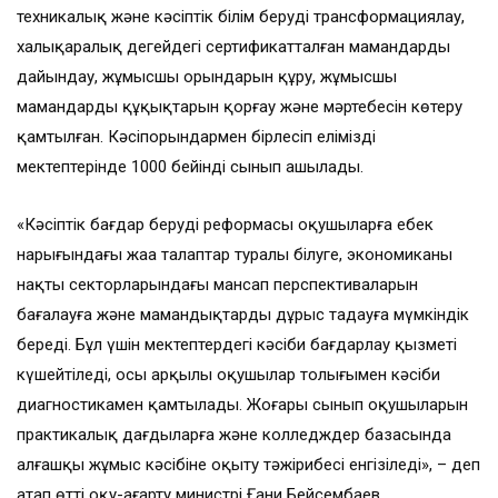
техникалық және кәсіптік білім беруді трансформациялау,
халықаралық деңгейдегі сертификатталған мамандарды
дайындау, жұмысшы орындарын құру, жұмысшы
мамандардың құқықтарын қорғау және мәртебесін көтеру
қамтылған. Кәсіпорындармен бірлесіп еліміздің
мектептерінде 1000 бейінді сынып ашылады.
«Кәсіптік бағдар берудің реформасы оқушыларға еңбек
нарығындағы жаңа талаптар туралы білуге, экономиканың
нақты секторларындағы мансап перспективаларын
бағалауға және мамандықтарды дұрыс таңдауға мүмкіндік
береді. Бұл үшін мектептердегі кәсіби бағдарлау қызметі
күшейтіледі, осы арқылы оқушылар толығымен кәсіби
диагностикамен қамтылады. Жоғары сынып оқушыларын
практикалық дағдыларға және колледждер базасында
алғашқы жұмыс кәсібіне оқыту тәжірибесі енгізіледі», – деп
атап өтті оқу-ағарту министрі Ғани Бейсембаев.