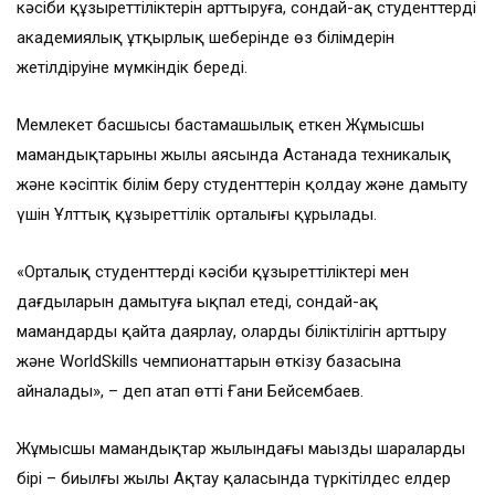
кәсіби құзыреттіліктерін арттыруға, сондай-ақ студенттердің
академиялық ұтқырлық шеңберінде өз білімдерін
жетілдіруіне мүмкіндік береді.
Мемлекет басшысы бастамашылық еткен Жұмысшы
мамандықтарының жылы аясында Астанада техникалық
және кәсіптік білім беру студенттерін қолдау және дамыту
үшін Ұлттық құзыреттілік орталығы құрылады.
«Орталық студенттердің кәсіби құзыреттіліктері мен
дағдыларын дамытуға ықпал етеді, сондай-ақ
мамандарды қайта даярлау, олардың біліктілігін арттыру
және WorldSkills чемпионаттарын өткізу базасына
айналады», – деп атап өтті Ғани Бейсембаев.
Жұмысшы мамандықтар жылындағы маңызды шаралардың
бірі – биылғы жылы Ақтау қаласында түркітілдес елдер