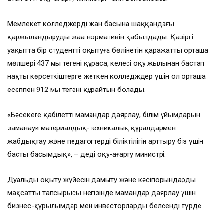
Мемлекет колледжерді жан басына шаққандағы
қаржыландырудың жаңа нормативін қабылдады. Қазіргі
уақытта бір студентті оқытуға бөлінетін қаражаттың орташа
мөлшері 437 мың теңгені құраса, келесі оқу жылынан бастап
нақты көрсеткіштерге жеткен колледждер үшін ол орташа
есеппен 912 мың теңгені құрайтын болады.
«Бәсекеге қабілетті мамандар даярлау, білім ұйымдарын
заманауи материалдық-техникалық құралдармен
жабдықтау және педагогтердің біліктілігін арттыру біз үшін
басты басымдық», – деді оқу-ағарту министрі.
Дуальды оқыту жүйесін дамыту және кәсіпорындардың
мақсатты тапсырысы негізінде мамандар даярлау үшін
бизнес-құрылымдар мен инвесторларды белсенді түрде