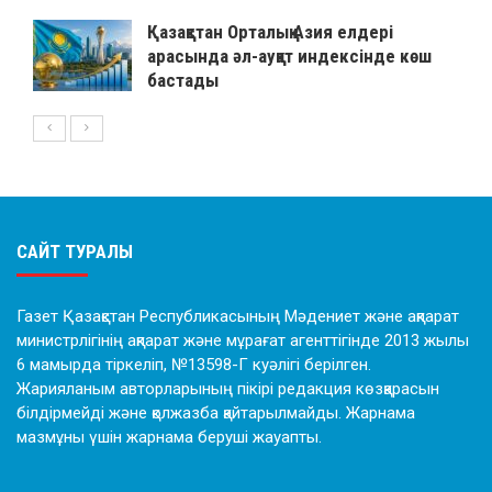
Қазақстан Орталық Азия елдері
арасында әл-ауқат индексінде көш
бастады
САЙТ ТУРАЛЫ
Газет Қазақстан Республикасының Мәдениет және ақпарат
министрлігінің ақпарат және мұрағат агенттігінде 2013 жылы
6 мамырда тіркеліп, №13598-Г куәлігі берілген.
Жарияланым авторларының пікірі редакция көзқарасын
білдірмейді және қолжазба қайтарылмайды. Жарнама
мазмұны үшін жарнама беруші жауапты.