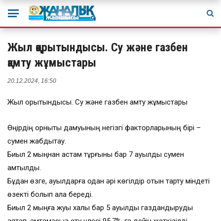
Жыл қорытындысы. Су және газбен
қамту жұмыстары
20.12.2024, 16:50
Жыл қорытындысы. Су және газбен қамту жұмыстары
Өңірдің орнықты дамуының негізгі факторларының бірі –
сумен жабдықтау.
Биыл 2 мыңнан астам тұрғыны бар 7 ауылды сумен
қамтылды.
Бұдан өзге, ауылдарға одан әрі көгілдір отын тарту міндеті
өзекті болып қала береді.
Биыл 2 мыңға жуық халқы бар 5 ауылды газдандыруды