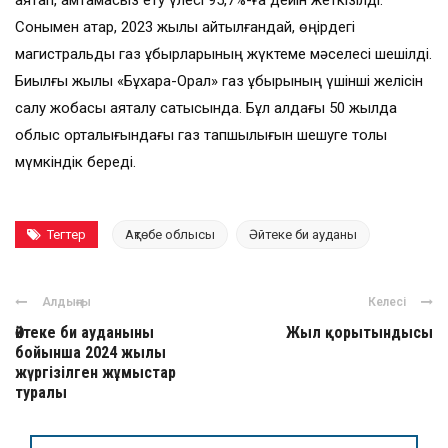
аяқтап, қамтамасыз ету үлесі 95,7%-ға дейін жеткізілді.
Сонымен қатар, 2023 жылы айтылғандай, өңірдегі
магистральды газ құбырларының жүктеме мәселесі шешілді.
Биылғы жылы «Бұхара-Орал» газ құбырының үшінші желісін
салу жобасы аяқталу сатысында. Бұл алдағы 50 жылда
облыс орталығындағы газ тапшылығын шешуге толық
мүмкіндік береді.
Тегтер
Ақтөбе облысы
Әйтеке би ауданы
Алдыңғы
Келесі
Әйтеке би ауданыны
Жыл қорытындысы
бойынша 2024 жылы
жүргізілген жұмыстар
туралы