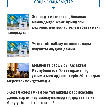
СОҢҒЫ ЖАҢАЛЫҚТАР
Жасанды интеллект, болашақ
мамандықтар және ауылдағы
кадрлар: партиялар теледебатта нені
талқылады
Учаскелік сайлау комиссиялары
жауапты науқанға дайын.
Мемлекет басшысы Қазақстан
Республикасы Ұлттық архивінің
ұжымы мен ардагерлерін 20 жылдық
мерейтоймен құттықтады
Жедел жәрдемнен бастап аяқкиім фабрикасына
дейін: партиялар сайлаушылардың қолдауына ие
болу үшін не істеп жатыр?