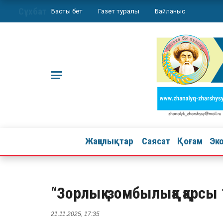
Сұхбат
Басты бет
Газет туралы
Байланыс
Жаңалықтар
Саясат
Қоғам
Эк
“Зорлық-зомбылыққа қарсы
21.11.2025, 17:35