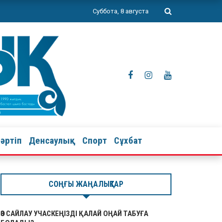
Суббота, 8 августа
тәртіп
Денсаулық
Спорт
Сұхбат
СОҢҒЫ ЖАҢАЛЫҚТАР
ӨЗ САЙЛАУ УЧАСКЕҢІЗДІ ҚАЛАЙ ОҢАЙ ТАБУҒА