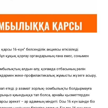
рсы 16-күн” белсенділік акциясы өткізіледі.
ұл құқық қорғау органдарының ғана емес, сонымен
омбылықтың алдын-алу, қоғамда отбасының рөлін
амдармен жеке-профилактикалық жұмысты жүзеге асыру,
лап етеді. Әр азамат зорлық-зомбылықты болдырмауға
ндарыңыз қиындыққа тап болса, арнайы қызметтерден
сы әрекет – әр адамның міндеті. Осы 16 күн ішінде біз