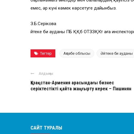
барлығымыз әйелдер мен балалардың қауіпсіз бол
емес, әр күні көмек көрсетуге дайынбыз.
З.Б.Серікова
Әйтеке би ауданы ПБ ҚҚб ОТЗЗҚКт аға инспектор
Тегтер
Ақтөбе облысы
Әйтеке би ауданы
Алдыңғы
Қазақстан-Армения арасындағы бизнес
серіктестікті қайта жаңғырту керек – Пашинян
САЙТ ТУРАЛЫ