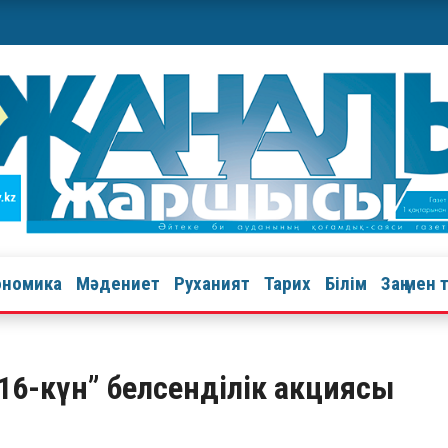
ономика
Мәдениет
Руханият
Тарих
Білім
Заң мен 
 16-күн” белсенділік акциясы