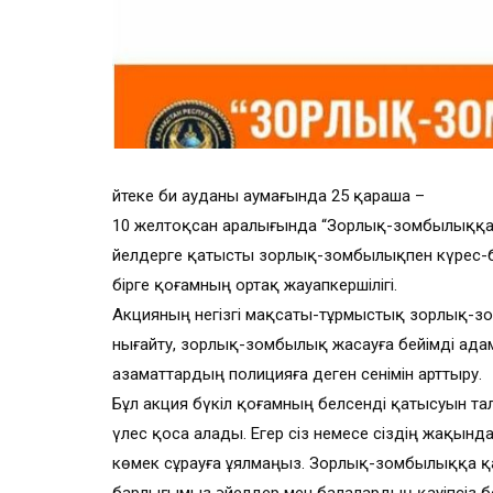
Әйтеке би ауданы аумағында 25 қараша –
10 желтоқсан аралығында “Зорлық-зомбылыққа қа
Әйелдерге қатысты зорлық-зомбылықпен күрес-б
бірге қоғамның ортақ жауапкершілігі.
Акцияның негізгі мақсаты-тұрмыстық зорлық-з
нығайту, зорлық-зомбылық жасауға бейімді ад
азаматтардың полицияға деген сенімін арттыру.
Бұл акция бүкіл қоғамның белсенді қатысуын та
үлес қоса алады. Егер сіз немесе сіздің жақы
көмек сұрауға ұялмаңыз. Зорлық-зомбылыққа қар