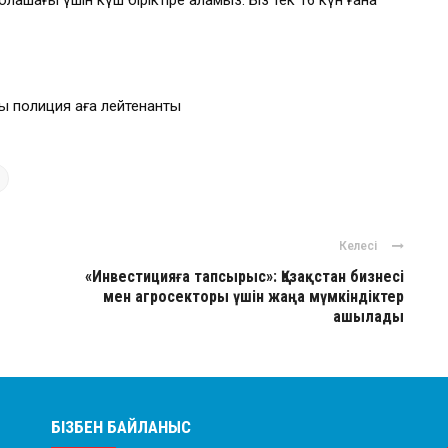
ашағы үшін күш біріктіре аламыз. Біз тек 16 күн ғана
ы полиция аға лейтенанты
Келесі
«Инвестицияға тапсырыс»: Қазақстан бизнесі
мен агросекторы үшін жаңа мүмкіндіктер
ашылады
БІЗБЕН БАЙЛАНЫС