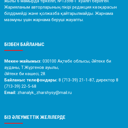
жылы 6 мамырда тіркеліп, №13598-Г куәлігі берілген.
Жарияланым авторларының пікірі редакция көзқарасын
білдірмейді және қолжазба қайтарылмайды. Жарнама
мазмұны үшін жарнама беруші жауапты.
БІЗБЕН БАЙЛАНЫС
Мекен-жайымыз:
030100 Ақтөбе облысы, Әйтеке би
ауданы, Т.Жүргенов ауылы,
Әйтеке би көшесі, 28.
Байланыс телефондары:
8 (713-39) 21-1-87, директор 8
(713-39) 22-5-68
Email:
zhanalyk_zharshysy@mail.ru
БІЗ ӘЛЕУМЕТТІК ЖЕЛІЛЕРДЕ