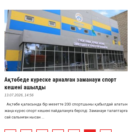
Ақтөбеде күреске арналған заманауи спорт
кешені ашылды
13.07.2026, 14:56
Ақтөбе қаласында бір мезетте 200 спортшыны қабылдай алатын
жаңа күрес спорт кешені пайдалануға берілді. Заманауи талаптарға
сай салынған нысан ...