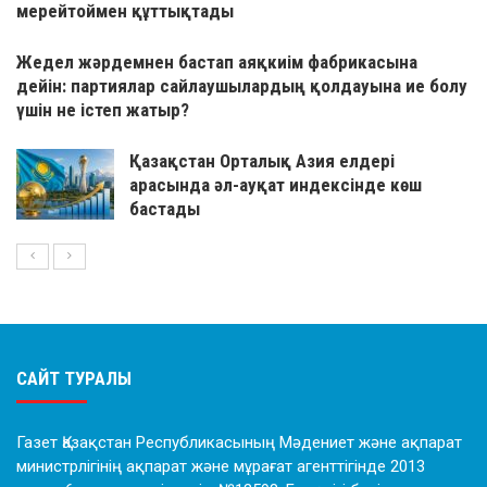
мерейтоймен құттықтады
Жедел жәрдемнен бастап аяқкиім фабрикасына
дейін: партиялар сайлаушылардың қолдауына ие болу
үшін не істеп жатыр?
Қазақстан Орталық Азия елдері
арасында әл-ауқат индексінде көш
бастады
САЙТ ТУРАЛЫ
Газет Қазақстан Республикасының Мәдениет және ақпарат
министрлігінің ақпарат және мұрағат агенттігінде 2013