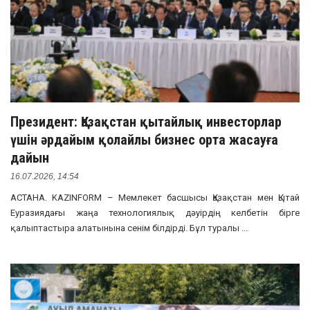
Президент: Қазақстан қытайлық инвесторлар
үшін әрдайым қолайлы бизнес орта жасауға
дайын
16.07.2026, 14:54
АСТАНА. KAZINFORM – Мемлекет басшысы Қазақстан мен Қытай
Еуразиядағы жаңа технологиялық дәуірдің келбетін бірге
қалыптастыра алатынына сенім білдірді. Бұл туралы ...