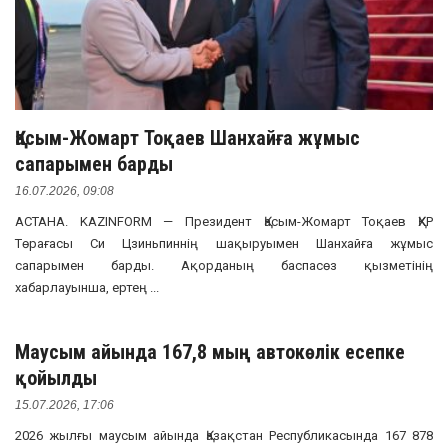
Қасым-Жомарт Тоқаев Шанхайға жұмыс
сапарымен барды
16.07.2026, 09:08
АСТАНА. KAZINFORM — Президент Қасым-Жомарт Тоқаев ҚХР
Төрағасы Си Цзиньпиннің шақыруымен Шанхайға жұмыс
сапарымен барды. Ақорданың баспасөз қызметінің
хабарлауынша, ертең ...
Маусым айында 167,8 мың автокөлік есепке
қойылды
15.07.2026, 17:06
2026 жылғы маусым айында Қазақстан Республикасында 167 878