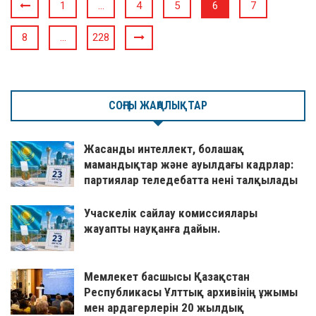
1
…
4
5
6
7
8
…
228
СОҢҒЫ ЖАҢАЛЫҚТАР
Жасанды интеллект, болашақ
мамандықтар және ауылдағы кадрлар:
партиялар теледебатта нені талқылады
Учаскелік сайлау комиссиялары
жауапты науқанға дайын.
Мемлекет басшысы Қазақстан
Республикасы Ұлттық архивінің ұжымы
мен ардагерлерін 20 жылдық