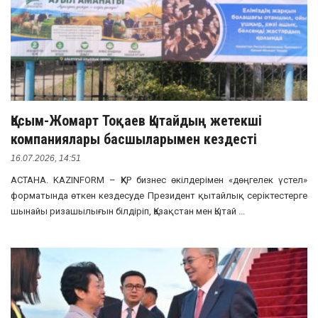
Қасым-Жомарт Тоқаев Қытайдың жетекші
компаниялары басшыларымен кездесті
16.07.2026, 14:51
АСТАНА. KAZINFORM – ҚХР бизнес өкілдерімен «дөңгелек үстел»
форматында өткен кездесуде Президент қытайлық серіктестерге
шынайы ризашылығын білдіріп, Қазақстан мен Қытай ...