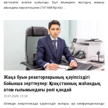
автокөлік есепке қойылды. Бұл ағымдағы жылдың мамыр
айындағы көрсеткішпен (147 668 бірлік) ...
Жаңа буын реакторларының қауіпсіздігі
бойынша зерттеулер: Қазақстанның жаһандық
атом ғылымындағы рөлі қандай
15.07.2026, 15:18
Әлемдік энергетикада қауіпсіздігі жоғары әрі көпфункционалды