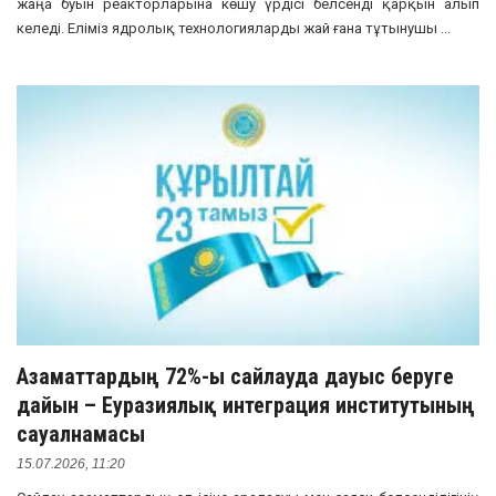
жаңа буын реакторларына көшу үрдісі белсенді қарқын алып
келеді. Еліміз ядролық технологияларды жай ғана тұтынушы ...
Азаматтардың 72%-ы сайлауда дауыс беруге
дайын – Еуразиялық интеграция институтының
сауалнамасы
15.07.2026, 11:20