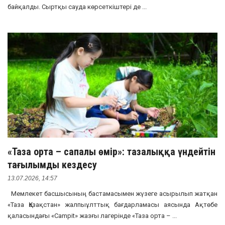
байқалды. Сыртқы сауда көрсеткіштері де ...
«Таза орта – сапалы өмір»: тазалыққа үндейтін
тағылымды кездесу
13.07.2026, 14:57
Мемлекет басшысының бастамасымен жүзеге асырылып жатқан
«Таза Қазақстан» жалпыұлттық бағдарламасы аясында Ақтөбе
қаласындағы «Campit» жазғы лагерінде «Таза орта – ...