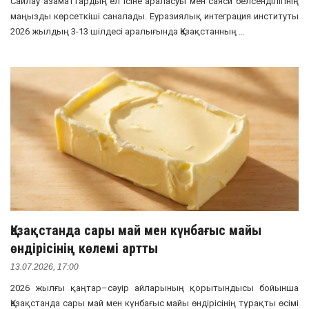
Сайлау азаматтардың ел ісіне араласуы мен саяси белсенділігінің
маңызды көрсеткіші саналады. Еуразиялық интеграция институты
2026 жылдың 3-13 шілдесі аралығында Қазақстанның ...
Қазақстанда сары май мен күнбағыс майы
өндірісінің көлемі артты
13.07.2026, 17:00
2026 жылғы қаңтар–сәуір айларының қорытындысы бойынша
Қазақстанда сары май мен күнбағыс майы өндірісінің тұрақты өсімі