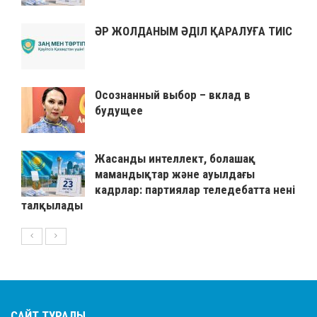
ӘР ЖОЛДАНЫМ ӘДІЛ ҚАРАЛУҒА ТИІС
Осознанный выбор – вклад в
будущее
Жасанды интеллект, болашақ
мамандықтар және ауылдағы
кадрлар: партиялар теледебатта нені
талқылады
САЙТ ТУРАЛЫ