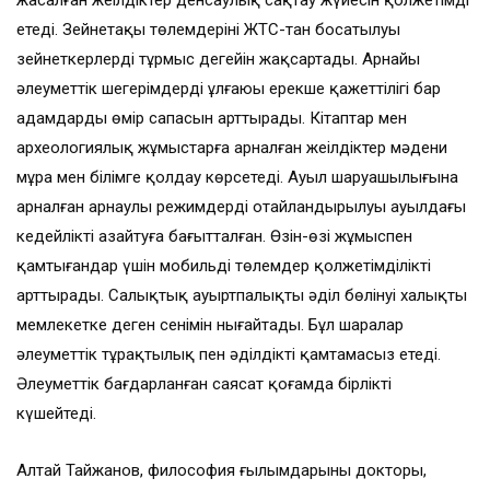
жасалған жеңілдіктер денсаулық сақтау жүйесін қолжетімді
етеді. Зейнетақы төлемдерінің ЖТС-тан босатылуы
зейнеткерлердің тұрмыс деңгейін жақсартады. Арнайы
әлеуметтік шегерімдердің ұлғаюы ерекше қажеттілігі бар
адамдардың өмір сапасын арттырады. Кітаптар мен
археологиялық жұмыстарға арналған жеңілдіктер мәдени
мұра мен білімге қолдау көрсетеді. Ауыл шаруашылығына
арналған арнаулы режимдердің оңтайландырылуы ауылдағы
кедейлікті азайтуға бағытталған. Өзін-өзі жұмыспен
қамтығандар үшін мобильді төлемдер қолжетімділікті
арттырады. Салықтық ауыртпалықтың әділ бөлінуі халықтың
мемлекетке деген сенімін нығайтады. Бұл шаралар
әлеуметтік тұрақтылық пен әділдікті қамтамасыз етеді.
Әлеуметтік бағдарланған саясат қоғамда бірлікті
күшейтеді.
Алтай Тайжанов, философия ғылымдарының докторы,