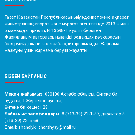
Газет Қазақстан Республикасының Мәдениет және ақпарат
министрлігінің ақпарат және мұрағат агенттігінде 2013 жылы
6 мамырда тіркеліп, №13598-Г куәлігі берілген.
Жарияланым авторларының пікірі редакция көзқарасын
білдірмейді және қолжазба қайтарылмайды. Жарнама
мазмұны үшін жарнама беруші жауапты.
БІЗБЕН БАЙЛАНЫС
Мекен-жайымыз:
030100 Ақтөбе облысы, Әйтеке би
ауданы, Т.Жүргенов ауылы,
Әйтеке би көшесі, 28.
Байланыс телефондары:
8 (713-39) 21-1-87, директор 8
(713-39) 22-5-68
Email:
zhanalyk_zharshysy@mail.ru