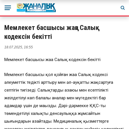
Мемлекет басшысы жаңа Салық
кодексін бекітті
18.07.2025, 16:55
Мемлекет басшысы жаңа Салық кодексін бекітті
Мемлекет басшысы қол қойған жаңа Салық кодексі
әлеуметтік теңдікті арттыру мен әл-ауқатты жақсартуға
септігін тигізеді. Салықтардың азаюы мен есептіліктің
жеңілдетілуі көп балалы аналар мен мүгедектігі бар
адамдар үшін де маңызды. Дәрі-дәрмекке ҚҚС-тың
төмендетілуі халықтың денсаулыққа жұмсайтын
шығындарын азайтады. Медициналық қызметтерге