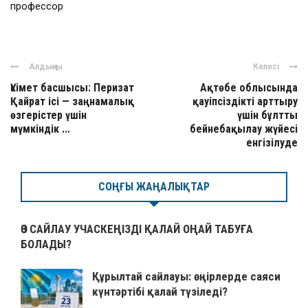
профессор
Алдыңғы
Келесі
Үкімет басшысы: Перизат
Ақтөбе облысында
Қайрат ісі — заңнамалық
қауіпсіздікті арттыру
өзгерістер үшін
үшін бұлтты
мүмкіндік ...
бейнебақылау жүйесі
енгізілуде
СОҢҒЫ ЖАҢАЛЫҚТАР
ӨЗ САЙЛАУ УЧАСКЕҢІЗДІ ҚАЛАЙ ОҢАЙ ТАБУҒА
БОЛАДЫ?
Құрылтай сайлауы: өңірлерде саяси
күнтәртібі қалай түзіледі?