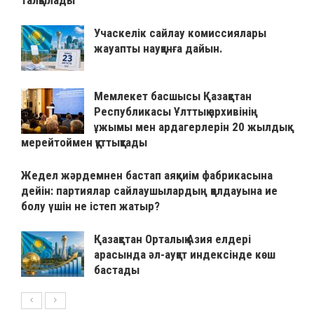
талқылады
Учаскелік сайлау комиссиялары
жауапты науқанға дайын.
Мемлекет басшысы Қазақстан
Республикасы Ұлттық архивінің
ұжымы мен ардагерлерін 20 жылдық
мерейтоймен құттықтады
Жедел жәрдемнен бастап аяқкиім фабрикасына
дейін: партиялар сайлаушылардың қолдауына ие
болу үшін не істеп жатыр?
Қазақстан Орталық Азия елдері
арасында әл-ауқат индексінде көш
бастады