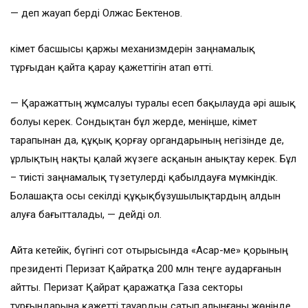
— деп жауап берді Олжас Бектенов.
Үкімет басшысы қаржы механизмдерін заңнамалық
тұрғыдан қайта қарау қажеттігін атап өтті.
— Қаражаттың жұмсалуы туралы есеп бақылауда әрі ашық
болуы керек. Сондықтан бұл жерде, меніңше, Үкімет
тарапынан да, құқық қорғау органдарының негізінде де,
ұрлықтың нақты қалай жүзеге асқанын анықтау керек. Бұл
– тиісті заңнамалық түзетулерді қабылдауға мүмкіндік.
Болашақта осы секілді құқықбұзушылықтардың алдын
алуға бағытталады, — дейді ол.
Айта кетейік, бүгінгі сот отырысында «Асар-Үме» қорының
президенті Перизат Қайратқа 200 млн теңге аударғанын
айтты. Перизат Қайрат қаражатқа Газа секторы
тұрғындарына қажетті тауардың сатып алынғаны жөнінде