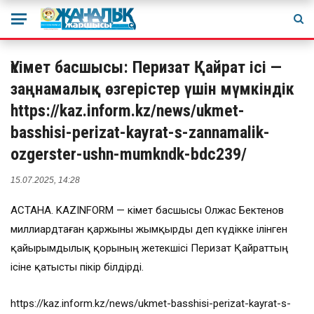
Үкімет басшысы: Перизат Қайрат ісі —
заңнамалық өзгерістер үшін мүмкіндік
https://kaz.inform.kz/news/ukmet-
basshisi-perizat-kayrat-s-zannamalik-
ozgerster-ushn-mumkndk-bdc239/
15.07.2025, 14:28
АСТАНА. KAZINFORM — Үкімет басшысы Олжас Бектенов
миллиардтаған қаржыны жымқырды деп күдікке ілінген
қайырымдылық қорының жетекшісі Перизат Қайраттың
ісіне қатысты пікір білдірді.
https://kaz.inform.kz/news/ukmet-basshisi-perizat-kayrat-s-