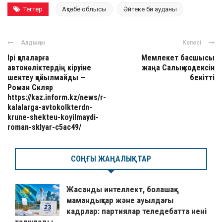
Тегтер
Ақтөбе облысы
Әйтеке би ауданы
Алдыңғы
Келесі
Ірі қалаларға
Мемлекет басшысы
автокөліктердің кіруіне
жаңа Салық кодексін
шектеу қойылмайды —
бекітті
Роман Скляр
https://kaz.inform.kz/news/r-
kalalarga-avtokolkterdn-
krune-shekteu-koyilmaydi-
roman-sklyar-c5ac49/
СОҢҒЫ ЖАҢАЛЫҚТАР
Жасанды интеллект, болашақ
мамандықтар және ауылдағы
кадрлар: партиялар теледебатта нені