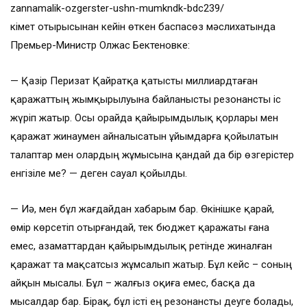
zannamalik-ozgerster-ushn-mumkndk-bdc239/
Үкімет отырысынан кейін өткен баспасөз мәслихатында
Премьер-Министр Олжас Бектеновке:
— Қазір Перизат Қайратқа қатысты миллиардтаған
қаражаттың жымқырылуына байланысты резонансты іс
жүріп жатыр. Осы орайда қайырымдылық қорлары мен
қаражат жинаумен айналысатын ұйымдарға қойылатын
талаптар мен олардың жұмысына қандай да бір өзгерістер
енгізіле ме? — деген сауал қойылды.
— Иә, мен бұл жағдайдан хабарым бар. Өкінішке қарай,
өмір көрсетіп отырғандай, тек бюджет қаражаты ғана
емес, азаматтардан қайырымдылық ретінде жиналған
қаражат та мақсатсыз жұмсалып жатыр. Бұл кейс – соның
айқын мысалы. Бұл – жалғыз оқиға емес, басқа да
мысалдар бар. Бірақ, бұл істі ең резонансты деуге болады,