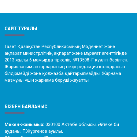
САЙТ ТУРАЛЫ
Газет Қазақстан Республикасының Мәдениет және
ақпарат министрлігінің ақпарат және мұрағат агенттігінде
2013 жылы 6 мамырда тіркеліп, №13598-Г куәлігі берілген.
Жарияланым авторларының пікірі редакция көзқарасын
білдірмейді және қолжазба қайтарылмайды. Жарнама
мазмұны үшін жарнама беруші жауапты.
БІЗБЕН БАЙЛАНЫС
Мекен-жайымыз:
030100 Ақтөбе облысы, Әйтеке би
ауданы, Т.Жүргенов ауылы,