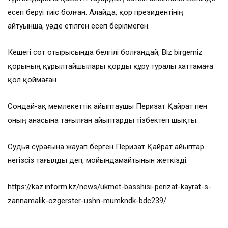
есеп беруі тиіс болған. Алайда, қор президентінің
айтуынша, уәде етілген есеп берілмеген.
Кешегі сот отырысында белгілі болғандай, Biz birgemiz
қорының құрылтайшылары қорды құру туралы хаттамаға
қол қоймаған.
Сондай-ақ мемлекеттік айыптаушы Перизат Қайрат пен
оның анасына тағылған айыптарды тізбектеп шықты.
Судья сұрағына жауап берген Перизат Қайрат айыптар
негізсіз тағылды деп, мойындамайтынын жеткізді.
https://kaz.inform.kz/news/ukmet-basshisi-perizat-kayrat-s-
zannamalik-ozgerster-ushn-mumkndk-bdc239/