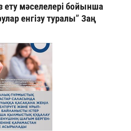
з ету мәселелері бойынша
улар енгізу туралы” Заң