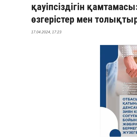
қауіпсіздігін қамтамасы
өзгерістер мен толықтыр
17.04.2024, 17:23