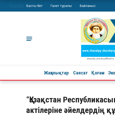
Сұхбат
Басты бет
Газет туралы
Байланыс
Жаңалықтар
Саясат
Қоғам
Эк
“Қазақстан Республикас
актілеріне әйелдердің 