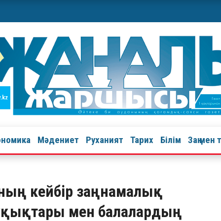
ономика
Мәдениет
Руханият
Тарих
Білім
Заң мен 
ының кейбір заңнамалық
құқықтары мен балалардың