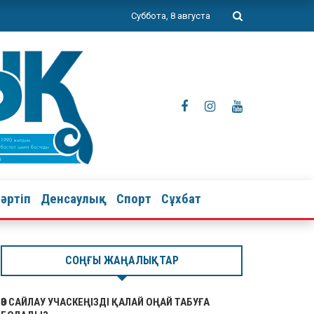
Суббота, 8 августа
тәртіп
Денсаулық
Спорт
Сұхбат
СОҢҒЫ ЖАҢАЛЫҚТАР
ӨЗ САЙЛАУ УЧАСКЕҢІЗДІ ҚАЛАЙ ОҢАЙ ТАБУҒА