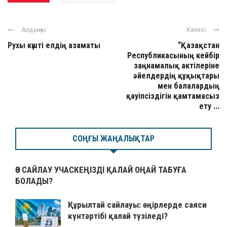
Алдыңғы
Келесі
Рухы күшті елдің азаматы
“Қазақстан
Республикасының кейбір
заңнамалық актілеріне
әйелдердің құқықтары
мен балалардың
қауіпсіздігін қамтамасыз
ету ...
СОҢҒЫ ЖАҢАЛЫҚТАР
ӨЗ САЙЛАУ УЧАСКЕҢІЗДІ ҚАЛАЙ ОҢАЙ ТАБУҒА
БОЛАДЫ?
Құрылтай сайлауы: өңірлерде саяси
күнтәртібі қалай түзіледі?