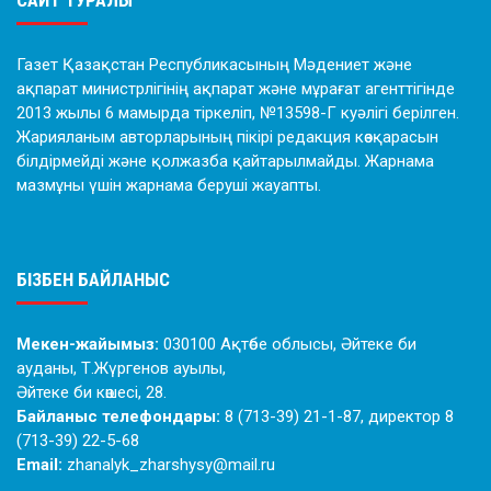
САЙТ ТУРАЛЫ
Газет Қазақстан Республикасының Мәдениет және
ақпарат министрлігінің ақпарат және мұрағат агенттігінде
2013 жылы 6 мамырда тіркеліп, №13598-Г куәлігі берілген.
Жарияланым авторларының пікірі редакция көзқарасын
білдірмейді және қолжазба қайтарылмайды. Жарнама
мазмұны үшін жарнама беруші жауапты.
БІЗБЕН БАЙЛАНЫС
Мекен-жайымыз:
030100 Ақтөбе облысы, Әйтеке би
ауданы, Т.Жүргенов ауылы,
Әйтеке би көшесі, 28.
Байланыс телефондары:
8 (713-39) 21-1-87, директор 8
(713-39) 22-5-68
Email:
zhanalyk_zharshysy@mail.ru