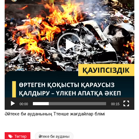
00:00
00:15
Әйтеке би ауданының Төтенше жағдайлар бөлімі
Тегтер
Әйтеке би ауданы