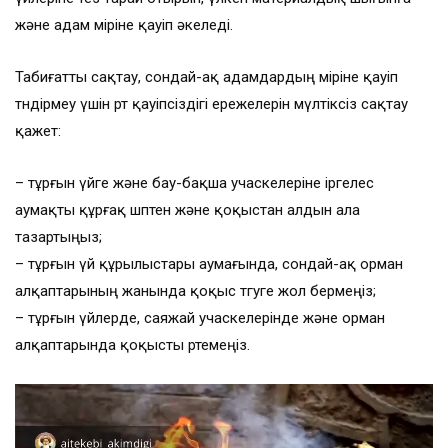
және адам өміріне қауіп әкеледі.
Табиғатты сақтау, сондай-ақ адамдардың өміріне қауіп
төндірмеу үшін өрт қауіпсіздігі ережелерін мүлтіксіз сақтау
қажет:
– тұрғын үйге және бау-бақша учаскелеріне іргелес
аумақты құрғақ шөптен және қоқыстан алдын ала
тазартыңыз;
– тұрғын үй құрылыстары аумағында, сондай-ақ орман
алқаптарының жанында қоқыс төгуге жол бермеңіз;
– тұрғын үйлерде, саяжай учаскелерінде және орман
алқаптарында қоқысты өртемеңіз.
Видеоплеер