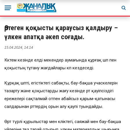
Өртеген қоқысты қараусыз қалдыру –
үлкен апатқа әкеп соғады.
15.04.2024, 14:14
Көктем кезінде елді мекендер аумағында құрғақ шөп пен
қоқыстың тұтану жағдайлары көп кездеседі.
Құрқақ шөпті, егістіктегі сабақты, бау-бақша учаскелерін
тазарту және қоқыстарды жағу кезінде өрт қауіпсіздігі
ережелері сақталмай отпен абайсыз қарым-қатынасы
салдарынан өрттердің орын алу қаупі туындайды.
Өрт түрлі құрылыстар мен көліктегі, саяжай мен бау-бақша
үйлеріне тез тарай отырып, үлкен материалдық шығынға