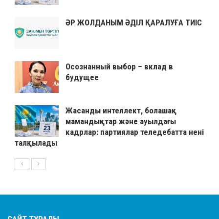
ӘР ЖОЛДАНЫМ ӘДІЛ ҚАРАЛУҒА ТИІС
Осознанный выбор – вклад в
будущее
Жасанды интеллект, болашақ
мамандықтар және ауылдағы
кадрлар: партиялар теледебатта нені
талқылады