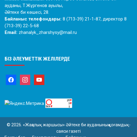
ауданы, Т.Жүргенов ауылы,
Әйтеке би көшесі, 28.
Байланыс телефондары:
8 (713-39) 21-1-87, директор 8
(713-39) 22-5-68
Email:
zhanalyk_zharshysy@mail.ru
БІЗ ӘЛЕУМЕТТІК ЖЕЛІЛЕРДЕ
© 2026. «Жаңалық жаршысы» Әйтеке би ауданының қоғамдық-
саяси газеті