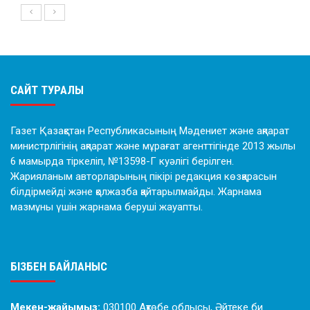
САЙТ ТУРАЛЫ
Газет Қазақстан Республикасының Мәдениет және ақпарат
министрлігінің ақпарат және мұрағат агенттігінде 2013 жылы
6 мамырда тіркеліп, №13598-Г куәлігі берілген.
Жарияланым авторларының пікірі редакция көзқарасын
білдірмейді және қолжазба қайтарылмайды. Жарнама
мазмұны үшін жарнама беруші жауапты.
БІЗБЕН БАЙЛАНЫС
Мекен-жайымыз:
030100 Ақтөбе облысы, Әйтеке би