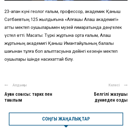
23-ақпан күні геолог ғалым, профессор, академик Қаныш
Сәтбаевтың 125 жылдығына «Алғашқы Алаш академигі»
атты мектеп оқушыларымен музей ғимаратында дөңгелек
үстел өтті. Мақсаты: Түркі жұртына ортақ ғалым, Алаш
жұртының академигі Қаныш Имантайұлының балалық
шағынан тұлға боп қалыптасуына дейінгі кезеңін мектеп
оқушылары ішінде насихаттай білу.
Алдыңғы
Келесі
Ауған соғысы: тарих пен
Белгілі жазушы
тағылым
дүниеден озды
СОҢҒЫ ЖАҢАЛЫҚТАР