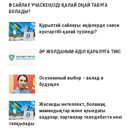
ӨЗ САЙЛАУ УЧАСКЕҢІЗДІ ҚАЛАЙ ОҢАЙ ТАБУҒА
БОЛАДЫ?
Құрылтай сайлауы: өңірлерде саяси
күнтәртібі қалай түзіледі?
ӘР ЖОЛДАНЫМ ӘДІЛ ҚАРАЛУҒА ТИІС
Осознанный выбор – вклад в
будущее
Жасанды интеллект, болашақ
мамандықтар және ауылдағы
кадрлар: партиялар теледебатта нені
талқылады