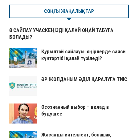
СОҢҒЫ ЖАҢАЛЫҚТАР
ӨЗ САЙЛАУ УЧАСКЕҢІЗДІ ҚАЛАЙ ОҢАЙ ТАБУҒА
БОЛАДЫ?
Құрылтай сайлауы: өңірлерде саяси
күнтәртібі қалай түзіледі?
ӘР ЖОЛДАНЫМ ӘДІЛ ҚАРАЛУҒА ТИІС
Осознанный выбор – вклад в
будущее
Жасанды интеллект, болашақ