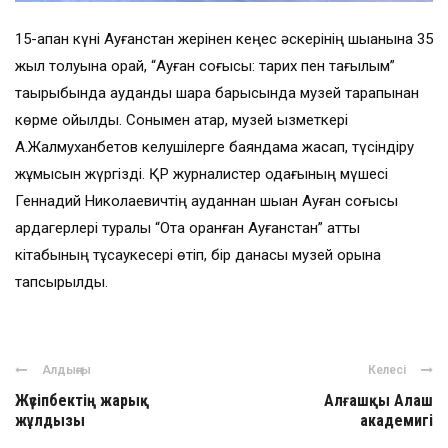
15-ақпан күні Ауғанстан жерінен кеңес әскерінің шыққанына 35
жыл толуына орай, “Ауған соғысы: тарих пен тағылым”
тақырыбында аудандық шара барысында музей тарапынан
көрме қойылды. Сонымен қатар, музей қызметкері
А.Жалмуханбетов келушілерге баяндама жасап, түсіндіру
жұмысын жүргізді. ҚР журналистер одағының мүшесі
Геннадий Николаевичтің ауданнан шыққан Ауған соғысы
ардагерлері туралы “Отқа оранған Ауғанстан” атты
кітабының тұсаукесері өтіп, бір данасы музей қорына
тапсырылды.
Алдыңғы
Келесі
Жүсіпбектің жарық
Алғашқы Алаш
жұлдызы
академигі