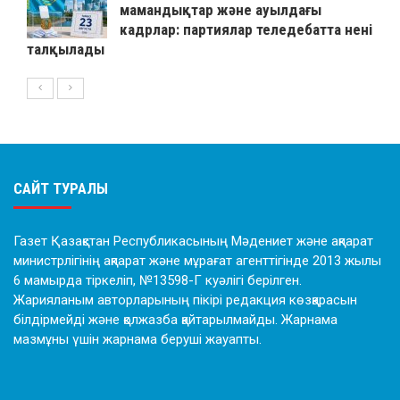
мамандықтар және ауылдағы
кадрлар: партиялар теледебатта нені
талқылады
САЙТ ТУРАЛЫ
Газет Қазақстан Республикасының Мәдениет және ақпарат
министрлігінің ақпарат және мұрағат агенттігінде 2013 жылы
6 мамырда тіркеліп, №13598-Г куәлігі берілген.
Жарияланым авторларының пікірі редакция көзқарасын
білдірмейді және қолжазба қайтарылмайды. Жарнама
мазмұны үшін жарнама беруші жауапты.