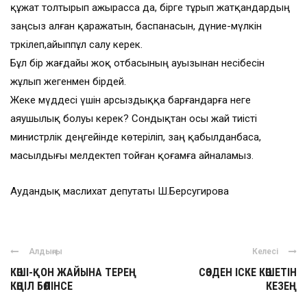
құжат толтырып ажырасса да, бірге тұрып жатқандардың
заңсыз алған қаражатын, баспанасын, дүние-мүлкін
тәркілеп,айыппұл салу керек.
Бұл бір жағдайы жоқ отбасының ауызынан несібесін
жұлып жегенмен бірдей.
Жеке мүддесі үшін арсыздыққа барғандарға неге
аяушылық болуы керек? Сондықтан осы жай тиісті
министрлік деңгейінде көтеріліп, заң қабылданбаса,
масылдығы мелдектеп тойған қоғамға айналамыз.
Аудандық маслихат депутаты Ш.Берсугирова
Алдыңғы
Келесі
КӨШІ-ҚОН ЖАЙЫНА ТЕРЕҢ
СӨЗДЕН ІСКЕ КӨШЕТІН
КӨҢІЛ БӨЛІНСЕ
КЕЗЕҢ