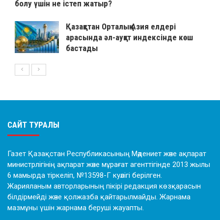
болу үшін не істеп жатыр?
Қазақстан Орталық Азия елдері
арасында әл-ауқат индексінде көш
бастады
САЙТ ТУРАЛЫ
Газет Қазақстан Республикасының Мәдениет және ақпарат
министрлігінің ақпарат және мұрағат агенттігінде 2013 жылы
6 мамырда тіркеліп, №13598-Г куәлігі берілген.
Жарияланым авторларының пікірі редакция көзқарасын
білдірмейді және қолжазба қайтарылмайды. Жарнама
мазмұны үшін жарнама беруші жауапты.