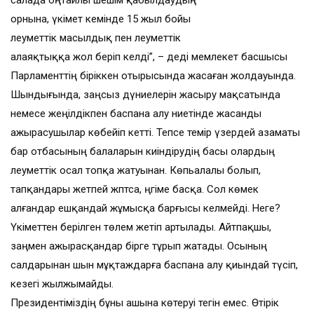
салада оңтайлы шешім қабылдаудың
орнына, үкімет кемінде 15 жыл бойы
әлеуметтік масылдық пен әлеуметтік
алаяқтыққа жол беріп келді”, – деді мемлекет басшысы
Парламенттің біріккен отырысында жасаған жолдауында.
Шындығында, заңсыз дүниелерін жасыру мақсатында
немесе жеңілдікпен баспана алу ниетінде жасанды
ажырасушылар көбейіп кетті. Тепсе темір үзердей азаматы
бар отбасының балаларын киіндірудің басы олардың
әлеуметтік осал топқа жатуынан. Көпьалалы болып,
тапқандары жетпей жптса, әңгіме басқа. Сол көмек
алғандар ешқандай жұмысқа барғысы келмейді. Неге?
Үкіметтен берілген төлем жетіп артылады. Айтпақшы,
заңмен ажырасқандар бірге тұрып жатады. Осының
салдарынан шын мұқтаждарға баспана алу қиындай түсіп,
кезегі жылжымайды.
Президентіміздің бұны ашына көтеруі тегін емес. Өтірік