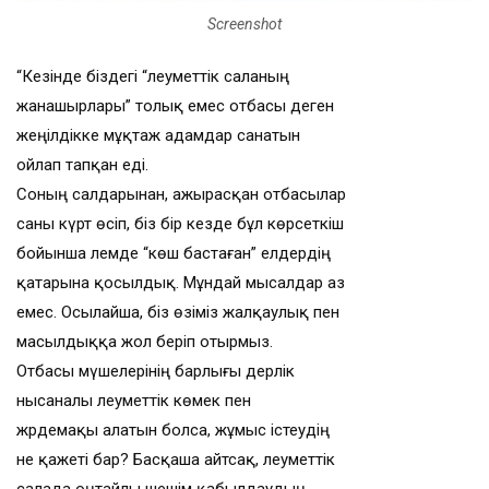
Screenshot
“Кезінде біздегі “әлеуметтік саланың
жанашырлары” толық емес отбасы деген
жеңілдікке мұқтаж адамдар санатын
ойлап тапқан еді.
Соның салдарынан, ажырасқан отбасылар
саны күрт өсіп, біз бір кезде бұл көрсеткіш
бойынша әлемде “көш бастаған” елдердің
қатарына қосылдық. Мұндай мысалдар аз
емес. Осылайша, біз өзіміз жалқаулық пен
масылдыққа жол беріп отырмыз.
Отбасы мүшелерінің барлығы дерлік
нысаналы әлеуметтік көмек пен
жәрдемақы алатын болса, жұмыс істеудің
не қажеті бар? Басқаша айтсақ, әлеуметтік