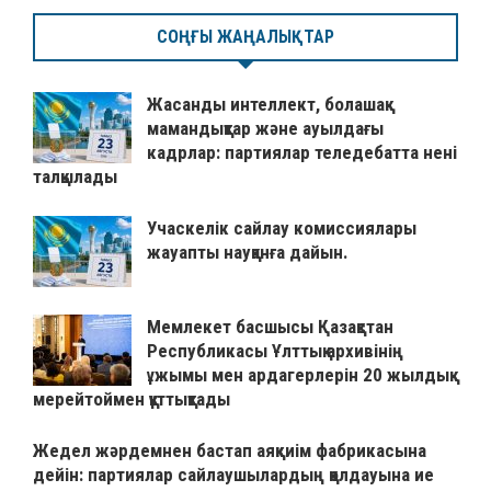
СОҢҒЫ ЖАҢАЛЫҚТАР
Жасанды интеллект, болашақ
мамандықтар және ауылдағы
кадрлар: партиялар теледебатта нені
талқылады
Учаскелік сайлау комиссиялары
жауапты науқанға дайын.
Мемлекет басшысы Қазақстан
Республикасы Ұлттық архивінің
ұжымы мен ардагерлерін 20 жылдық
мерейтоймен құттықтады
Жедел жәрдемнен бастап аяқкиім фабрикасына
дейін: партиялар сайлаушылардың қолдауына ие