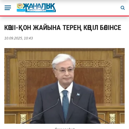
КӨШІ-ҚОН ЖАЙЫНА ТЕРЕҢ КӨҢІЛ БӨЛІНСЕ
10.09.2025, 10:43