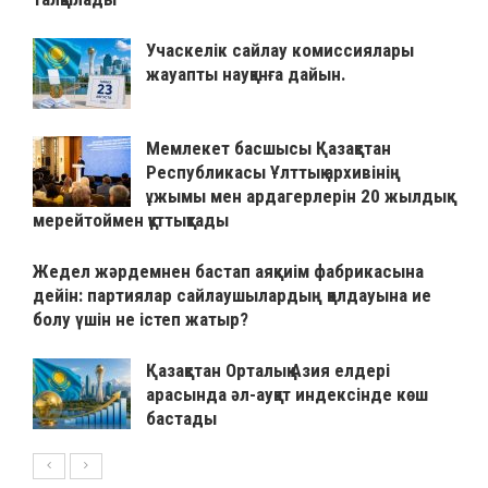
Учаскелік сайлау комиссиялары
жауапты науқанға дайын.
Мемлекет басшысы Қазақстан
Республикасы Ұлттық архивінің
ұжымы мен ардагерлерін 20 жылдық
мерейтоймен құттықтады
Жедел жәрдемнен бастап аяқкиім фабрикасына
дейін: партиялар сайлаушылардың қолдауына ие
болу үшін не істеп жатыр?
Қазақстан Орталық Азия елдері
арасында әл-ауқат индексінде көш
бастады