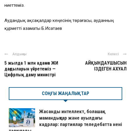
ниеттеміз.
Аудандық ақсақалдар кеңесінің төрағасы, ауданның
құрметті азаматы Б.Исатаев
Алдыңғы
Келесі
5 жылда 1 млн адамға ЖИ
АЙҚЫНДАУШЫСЫН
дағдыларын үйретеміз —
ІЗДЕГЕН АХУАЛ
Цифрлық даму министрі
СОҢҒЫ ЖАҢАЛЫҚТАР
Жасанды интеллект, болашақ
мамандықтар және ауылдағы
кадрлар: партиялар теледебатта нені
талқылады