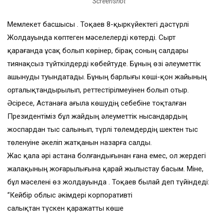
Screenshot
Мемлекет басшысы Қ. Тоқаев 8-қыркүйектегі дәстүрлі
Жолдауында көптеген мәселелерді көтерді. Сырт
қарағанда ұсақ болып көрінер, бірақ соның салдары
тиянақсыз түйткілдерді көбейтуде. Бұның өзі әлеуметтік
ашынуды туындатады. Бұның барлығы көші-қон жайының
орталықтандырылып, реттестірілмеуінен болып отыр.
Әсіресе, Астанаға ағыла көшудің себебіне тоқталған
Президентіміз бұл жайдың әлеуметтік нысандардың
жоспардан тыс салынып, түрлі төлемдердің шектен тыс
төленуіне әкеліп жатқанын назарға салды.
Жас қала әрі астана болғандығынан ғана емес, ол жердегі
жалақының жоғарылығына қарай жылыстау басым. Міне,
бұл мәселені өз жолдауында Қ. Тоқаев былай деп түйіндеді:
“Кейбір облыс әкімдері корпоративті
салықтан түскен қаражатты көше