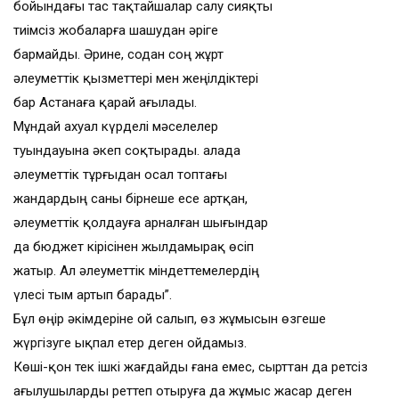
бойындағы тас тақтайшалар салу сияқты
тиімсіз жобаларға шашудан әріге
бармайды. Әрине, содан соң жұрт
әлеуметтік қызметтері мен жеңілдіктері
бар Астанаға қарай ағылады.
Мұндай ахуал күрделі мәселелер
туындауына әкеп соқтырады. Қалада
әлеуметтік тұрғыдан осал топтағы
жандардың саны бірнеше есе артқан,
әлеуметтік қолдауға арналған шығындар
да бюджет кірісінен жылдамырақ өсіп
жатыр. Ал әлеуметтік міндеттемелердің
үлесі тым артып барады”.
Бұл өңір әкімдеріне ой салып, өз жұмысын өзгеше
жүргізуге ықпал етер деген ойдамыз.
Көші-қон тек ішкі жағдайды ғана емес, сырттан да ретсіз
ағылушыларды реттеп отыруға да жұмыс жасар деген