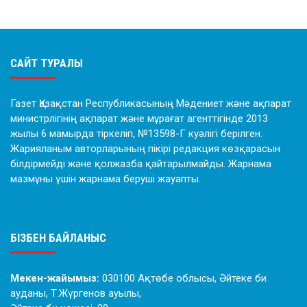
САЙТ ТУРАЛЫ
Газет Қазақстан Республикасының Мәдениет және ақпарат
министрлігінің ақпарат және мұрағат агенттігінде 2013
жылы 6 мамырда тіркеліп, №13598-Г куәлігі берілген.
Жарияланым авторларының пікірі редакция көзқарасын
білдірмейді және қолжазба қайтарылмайды. Жарнама
мазмұны үшін жарнама беруші жауапты.
БІЗБЕН БАЙЛАНЫС
Мекен-жайымыз:
030100 Ақтөбе облысы, Әйтеке би
ауданы, Т.Жүргенов ауылы,