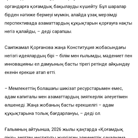
органдарға қоғамдық бақылауды күшейту. Бұл шаралар
бірден нәтиже бермеуі мүмкін, алайда ұзақ мерзімді
перспективада азаматтардың құқықтарын қорғауға нақты
негіз қалайды, – деді сарапшы.
Саипжамал Қорғанова жаңа Конституция жобасындағы
негізгі идеялардың бірі – білім мен ғылымды, мәдениет пен
инновацияны ел дамуының басты тірегі ретінде айқындау
екенін ерекше атап өтті.
– Мемлекеттің болашағы шикізат ресурстарымен емес,
адам капиталы мен азаматтардың зияткерлік әлеуетімен
өлшенеді. Жаңа жобаның басты ерекшелігі – адам
құқықтарына толық бағдарлануы, – деді ол.
Ғалымның айтуынша, 2026 жылы қаңтарда «Қоғамдық
пікір» зерттеу институты жүргізген әлеуметтік сауалнама