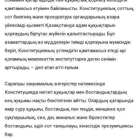
сонымен қатар әділдік пен құқықтық қорғалу кепілдігін
қамтамасыз етуімен байланысты. Конституциялық соттың,
сот билігінің және прокуратура органдарының өзара
үйлесімді қызметі Қазақстанда адам құқықтарын
қорғаудың біртұтас жүйесін қалыптастырады. Бұл
азаматтардың өз мүдделерін тиімді қорғауына мүмкіндік
беріп, Конституцияның үстемдігін қамтамасыз етеді әрі
қоғамның мемлекеттік институттарға деген сенімін
арттырады, – деп атап өтті ғалым.
Сарапшы заңнамалық өзгерістер нәтижесінде
Конституцияда негізгі құқықтар мен бостандықтардың
кең ауқымы нақты бекітілгенін айтты. Олардың қатарында
өмір сүру құқығы, бостандық пен теңдік, меншікке қол
сұқпаушылық, сөз, дін, жиналыс және бірлестіктер
бостандығы, әділ сот талқылауы, кінәсіздік презумпциясы
бар.