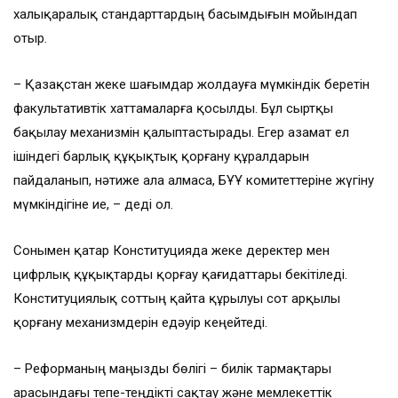
халықаралық стандарттардың басымдығын мойындап
отыр.
– Қазақстан жеке шағымдар жолдауға мүмкіндік беретін
факультативтік хаттамаларға қосылды. Бұл сыртқы
бақылау механизмін қалыптастырады. Егер азамат ел
ішіндегі барлық құқықтық қорғану құралдарын
пайдаланып, нәтиже ала алмаса, БҰҰ комитеттеріне жүгіну
мүмкіндігіне ие, – деді ол.
Сонымен қатар Конституцияда жеке деректер мен
цифрлық құқықтарды қорғау қағидаттары бекітіледі.
Конституциялық соттың қайта құрылуы сот арқылы
қорғану механизмдерін едәуір кеңейтеді.
– Реформаның маңызды бөлігі – билік тармақтары
арасындағы тепе-теңдікті сақтау және мемлекеттік