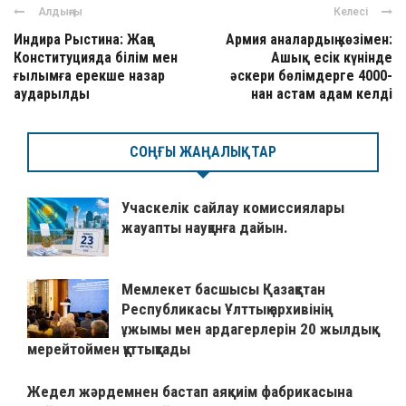
Алдыңғы
Келесі
Индира Рыстина: Жаңа
Армия аналардың көзімен:
Конституцияда білім мен
Ашық есік күнінде
ғылымға ерекше назар
әскери бөлімдерге 4000-
аударылды
нан астам адам келді
СОҢҒЫ ЖАҢАЛЫҚТАР
Учаскелік сайлау комиссиялары
жауапты науқанға дайын.
Мемлекет басшысы Қазақстан
Республикасы Ұлттық архивінің
ұжымы мен ардагерлерін 20 жылдық
мерейтоймен құттықтады
Жедел жәрдемнен бастап аяқкиім фабрикасына