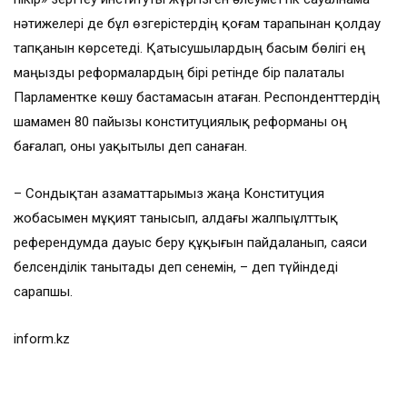
нәтижелері де бұл өзгерістердің қоғам тарапынан қолдау
тапқанын көрсетеді. Қатысушылардың басым бөлігі ең
маңызды реформалардың бірі ретінде бір палаталы
Парламентке көшу бастамасын атаған. Респонденттердің
шамамен 80 пайызы конституциялық реформаны оң
бағалап, оны уақытылы деп санаған.
– Сондықтан азаматтарымыз жаңа Конституция
жобасымен мұқият танысып, алдағы жалпыұлттық
референдумда дауыс беру құқығын пайдаланып, саяси
белсенділік танытады деп сенемін, – деп түйіндеді
сарапшы.
inform.kz