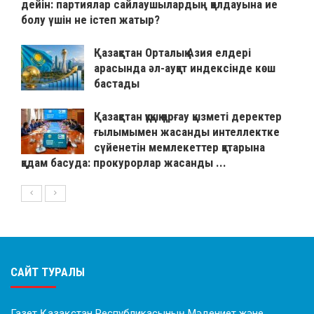
дейін: партиялар сайлаушылардың қолдауына ие
болу үшін не істеп жатыр?
Қазақстан Орталық Азия елдері
арасында әл-ауқат индексінде көш
бастады
Қазақстан құқық қорғау қызметі деректер
ғылымымен жасанды интеллектке
сүйенетін мемлекеттер қатарына
қадам басуда: прокурорлар жасанды ...
САЙТ ТУРАЛЫ
Газет Қазақстан Республикасының Мәдениет және