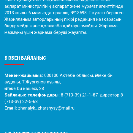
ақпарат министрлігінің ақпарат және мұрағат агенттігінде
2013 жылы 6 мамырда тіркеліп, №13598-Г куәлігі берілген.
Жарияланым авторларының пікірі редакция көзқарасын
білдірмейді және қолжазба қайтарылмайды. Жарнама
мазмұны үшін жарнама беруші жауапты.
БІЗБЕН БАЙЛАНЫС
Мекен-жайымыз:
030100 Ақтөбе облысы, Әйтеке би
ауданы, Т.Жүргенов ауылы,
Әйтеке би көшесі, 28.
Байланыс телефондары:
8 (713-39) 21-1-87, директор 8
(713-39) 22-5-68
Email:
zhanalyk_zharshysy@mail.ru