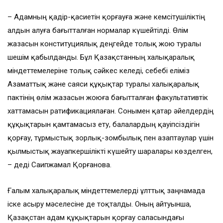
– Адамның қадір-қасиетін қорғауға және кемсітушіліктің
алдын алуға бағытталған нормалар күшейтілді. Өлім
жазасын конституциялық деңгейде толық жою туралы
шешім қабылданды. Бұл Қазақстанның халықаралық
міндеттемелеріне толық сәйкес келеді, себебі еліміз
Азаматтық және саяси құқықтар туралы халықаралық
пактінің өлім жазасын жоюға бағытталған факультативтік
хаттамасын ратификациялаған. Сонымен қатар әйелдердің
құқықтарын қамтамасыз ету, балалардың қауіпсіздігін
қорғау, тұрмыстық зорлық-зомбылық пен азаптаулар үшін
қылмыстық жауапкершілікті күшейту шаралары көзделген,
– деді Саипжамал Қорғанова.
Ғалым халықаралық міндеттемелерді ұлттық заңнамада
іске асыру мәселесіне де тоқталды. Оның айтуынша,
Қазақстан адам құқықтарын қорғау саласындағы