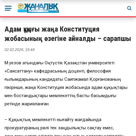
Адам құқығы жаңа Конституция
жобасының өзегіне айналды – сарапшы
02.02.2026, 19:44
М.Әуезов атындағы Оңтүстік Қазақстан университеті
«Саясаттану» кафедрасының доценті, философия
ғылымдарының кандидаты Саипжамал Қорғанованың
пікірінше, жаңа Конституция жобасында адам құқықтары
мен бостандықтары мемлекеттің басты басымдығы
ретінде жарияланған.
– Құқықтық мемлекетті нығайту жағдайында
прокуратураның рөлі тек заңдылықты сақтау емес,