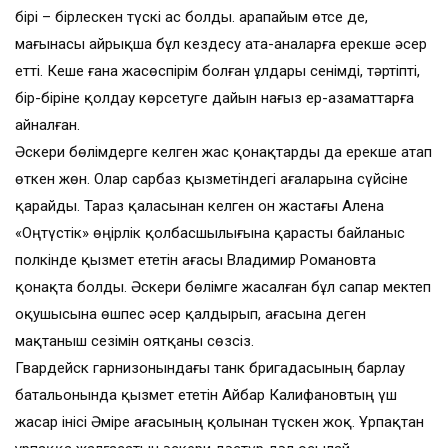
бірі – бірлескен түскі ас болды. Қарапайым өтсе де,
мағынасы айрықша бұл кездесу ата-аналарға ерекше әсер
етті. Кеше ғана жасөспірім болған ұлдары сенімді, тәртіпті,
бір-біріне қолдау көрсетуге дайын нағыз ер-азаматтарға
айналған.
Әскери бөлімдерге келген жас қонақтарды да ерекше атап
өткен жөн. Олар сарбаз қызметіндегі ағаларына сүйсіне
қарайды. Тараз қаласынан келген он жастағы Алена
«Оңтүстік» өңірлік қолбасшылығына қарасты байланыс
полкінде қызмет ететін ағасы Владимир Романовта
қонақта болды. Әскери бөлімге жасалған бұл сапар мектеп
оқушысына өшпес әсер қалдырып, ағасына деген
мақтаныш сезімін оятқаны сөзсіз.
Гвардейск гарнизонындағы танк бригадасының барлау
батальонында қызмет ететін Айбар Калифановтың үш
жасар інісі Әміре ағасының қолынан түскен жоқ. Ұрпақтан