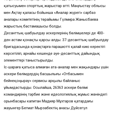
қатысуымен спорттық жарыстар өтті. Маңғыстау облысы
мен Ақтау қаласы бойынша «Аналар жүрегі» сарбаз
аналары комитетінің төрайымы Гүлмира Жанысбаева
жарыстың бастамашысы болды.
Десанттық-шабуылдау әскерлерінің бөлімшелері де 400-
ден астам қонақты қарсы алды. 37-десанттық-шабуылдау
бригадасында қонақтарға парашютті қалай кию керектігі
көрсетіліп, арнайы кешенде әуе-десанттық дайындық
элементтері таныстырылды.
Іс-шараға қатыса алмаған ата-аналар мен жақындары үшін
әскери бөлімдердің басшылығы «Отбасымен
бейнеқоңырау» сервисы арқылы байланыс
ұйымдастырды. Осылайша, 26363 әскери бөлімі
командирінің тәрбие және идеологиялық жұмыс жөніндегі
орынбасары капитан Мадияр Мұхтаров қатардағы
жауынгер Бегмат Мырзабектің анасы Дүйсегүл