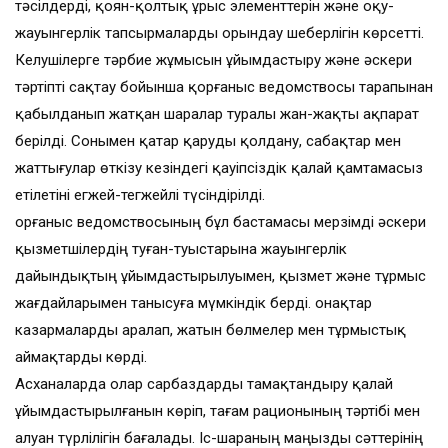
тәсілдерді, қоян-қолтық ұрыс элементтерін және оқу-
жауынгерлік тапсырмаларды орындау шеберлігін көрсетті.
Келушілерге тәрбие жұмысын ұйымдастыру және әскери
тәртіпті сақтау бойынша қорғаныс ведомствосы тарапынан
қабылданып жатқан шаралар туралы жан-жақты ақпарат
берілді. Сонымен қатар қаруды қолдану, сабақтар мен
жаттығулар өткізу кезіндегі қауіпсіздік қалай қамтамасыз
етілетіні егжей-тегжейлі түсіндірілді.
Қорғаныс ведомствосының бұл бастамасы мерзімді әскери
қызметшілердің туған-туыстарына жауынгерлік
дайындықтың ұйымдастырылуымен, қызмет және тұрмыс
жағдайларымен танысуға мүмкіндік берді. Қонақтар
казармаларды аралап, жатын бөлмелер мен тұрмыстық
аймақтарды көрді.
Асханаларда олар сарбаздарды тамақтандыру қалай
ұйымдастырылғанын көріп, тағам рационының тәртібі мен
алуан түрлілігін бағалады. Іс-шараның маңызды сәттерінің