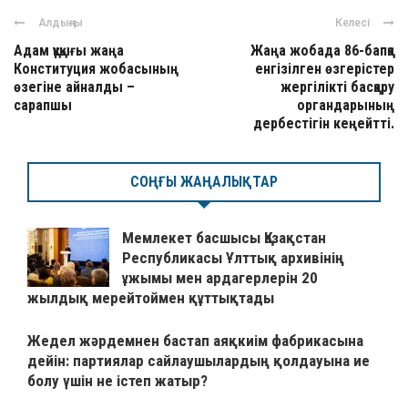
Алдыңғы
Келесі
Адам құқығы жаңа
Жаңа жобада 86-бапқа
Конституция жобасының
енгізілген өзгерістер
өзегіне айналды –
жергілікті басқару
сарапшы
органдарының
дербестігін кеңейтті.
СОҢҒЫ ЖАҢАЛЫҚТАР
Мемлекет басшысы Қазақстан
Республикасы Ұлттық архивінің
ұжымы мен ардагерлерін 20
жылдық мерейтоймен құттықтады
Жедел жәрдемнен бастап аяқкиім фабрикасына
дейін: партиялар сайлаушылардың қолдауына ие
болу үшін не істеп жатыр?