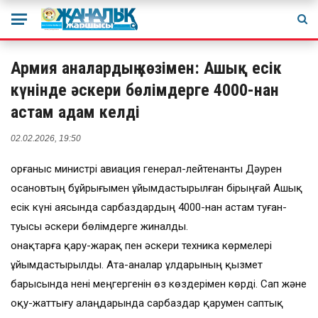
Армия аналардың көзімен: Ашық есік
күнінде әскери бөлімдерге 4000-нан
астам адам келді
02.02.2026, 19:50
Қорғаныс министрі авиация генерал-лейтенанты Дәурен
Қосановтың бұйрығымен ұйымдастырылған бірыңғай Ашық
есік күні аясында сарбаздардың 4000-нан астам туған-
туысы әскери бөлімдерге жиналды.
Қонақтарға қару-жарақ пен әскери техника көрмелері
ұйымдастырылды. Ата-аналар ұлдарының қызмет
барысында нені меңгергенін өз көздерімен көрді. Сап және
оқу-жаттығу алаңдарында сарбаздар қарумен саптық