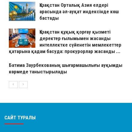
Қазақстан Орталық Азия елдері
арасында әл-ауқат индексінде көш
бастады
Қазақстан құқық қорғау қызметі
деректер ғылымымен жасанды
интеллектке сүйенетін мемлекеттер
қатарына қадам басуда: прокурорлар жасанды ...
Батима Заурбекованың шығармашылығы ауқымды
көрмеде таныстырылады
САЙТ ТУРАЛЫ