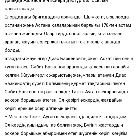
ұрпаққа жалғасатын әскери дәстүр дәл осылай
қалыптасады.
Елордадағы бригададаға Қарағанды, Шымкент, Қызылорда,
Қостанай және Астана қалаларынан барлығы 170-тен астам
ата-ана жиналды. Олар тирді, спорт залын, кітапхананы
аралап, жауынгерлер жаттығатын тактикалық алаңда
болды.
Қатардағы жауынгер Диас Базкеновтің әкесі Асхат пен оның
туған ағасы Сәбит Базкенов Қарағанды қаласынан арнайы
келген. Жауынгерлік жарыстың жеңімпазы атанған Диас
Базкеновтің суреті бөлімшенің құрмет тақтасына ілінген.
Сәбит Базкеновтің өзі кезінде Тәжік-Ауған шекарасында
әскери борышын өтеген. Ол қазіргі әскердің жағдайын
көріп, ерекше әсер алғанын айтты.
– Мен өзім Тәжік-Ауған шекарасында қызмет атқардым.
Ол кездің қиындығы аз болған жоқ. Бүгінгі жастардың
әскери борышын абыроймен өтеп жүргенін көріп, көңілім