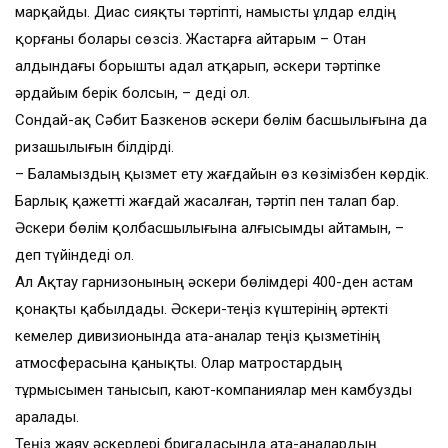
марқайды. Диас сияқты тәртіпті, намысты ұлдар елдің
қорғаны болары сөзсіз. Жастарға айтарым – Отан
алдындағы борышты адал атқарып, әскери тәртіпке
әрдайым берік болсын, – деді ол.
Сондай-ақ Сәбит Базкенов әскери бөлім басшылығына да
ризашылығын білдірді.
– Баламыздың қызмет ету жағдайын өз көзімізбен көрдік.
Барлық қажетті жағдай жасалған, тәртіп пен талап бар.
Әскери бөлім қолбасшылығына алғысымды айтамын, –
деп түйіндеді ол.
Ал Ақтау гарнизонының әскери бөлімдері 400-ден астам
қонақты қабылдады. Әскери-теңіз күштерінің әртекті
кемелер дивизионында ата-аналар теңіз қызметінің
атмосферасына қанықты. Олар матростардың
тұрмысымен танысып, кают-компаниялар мен камбузды
аралады.
Теңіз жаяу әскерлері бригадасында ата-аналардың