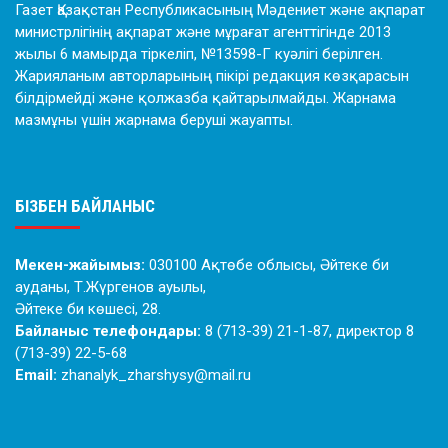
Газет Қазақстан Республикасының Мәдениет және ақпарат
министрлігінің ақпарат және мұрағат агенттігінде 2013
жылы 6 мамырда тіркеліп, №13598-Г куәлігі берілген.
Жарияланым авторларының пікірі редакция көзқарасын
білдірмейді және қолжазба қайтарылмайды. Жарнама
мазмұны үшін жарнама беруші жауапты.
БІЗБЕН БАЙЛАНЫС
Мекен-жайымыз:
030100 Ақтөбе облысы, Әйтеке би
ауданы, Т.Жүргенов ауылы,
Әйтеке би көшесі, 28.
Байланыс телефондары:
8 (713-39) 21-1-87, директор 8
(713-39) 22-5-68
Email:
zhanalyk_zharshysy@mail.ru