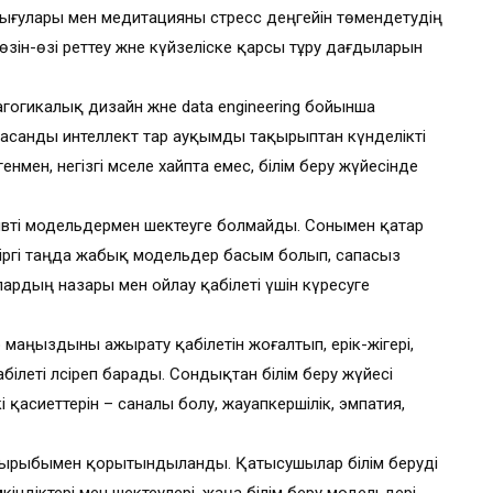
тығулары мен медитацияны стресс деңгейін төмендетудің
, өзін-өзі реттеу және күйзеліске қарсы тұру дағдыларын
гогикалық дизайн және data engineering бойынша
асанды интеллект тар ауқымды тақырыптан күнделікті
нмен, негізгі мәселе хайпта емес, білім беру жүйесінде
ативті модельдермен шектеуге болмайды. Сонымен қатар
азіргі таңда жабық модельдер басым болып, сапасыз
лардың назары мен ойлау қабілеті үшін күресуге
аңыздыны ажырату қабілетін жоғалтып, ерік-жігері,
білеті әлсіреп барады. Сондықтан білім беру жүйесі
 қасиеттерін – саналы болу, жауапкершілік, эмпатия,
қырыбымен қорытындыланды. Қатысушылар білім беруді