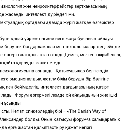
зиология және нейроинтерфейстер зертханасының
е жасанды интеллект дәуіріндегі ми,
лектуалдық ортадағы адамда жүріп жатқан өзгерістер
гін қалай үйренетіні және неге жаңа буынның ойлауы
м беру тек бағдарламалар мен технологиялар деңгейінде
е өзгеріп жатқаны атап өтілді. Демек, мектеп тәжірибелері,
зі қайта қарауды қажет етеді.
р психологиясына арналды. Қатысушылар белгісіздік
неге эмоционалдық жетілу білім берудің бір бөлігіне
лық пен бейімделгіш интеллект дағдыларының қазіргі
ылады. Форум өзгермелі әлемде ой айқындығын және ішкі
н ұсынды.
сты. Негізгі спикерлердің бірі – «The Danish Way of
 Александер болды. Оның қатысуы форумға халықаралық
нда ерте жастан қалыптастыру қажет негізгі