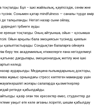
 тоқталды. Бұл – ішкі жайлылық, қауіпсіздік, сенім және
үсінік. Сонымен қатар mindfulness — саналы түрде өмір
еті де талқыланды. Негізгі назар сыни ойлау,
уіріндегі тәрбиеге ауды.
е ерекше тоқталды. Оның айтуынша, ойын – қосымша
 тәсілі. Ойын арқылы бала эмоциясын түсінеді, қиялын
ды қалыптастырады. Сондықтан балаларға ойнауға
лім беру тек академиялық нәтижелерге ғана негізделмеуі
м-қатынас дағдылары, эмоционалдық жетілу және ішкі
артып келеді.
кше назар аударылды. Медицина ғылымдарының докторы,
лиева жұмыс орнындағы стресс көптеген мамандар үшін
е жауапкершілігі жоғары салаларда қызметкерлер
ағдай ретінде қабылдайды.
йтылды: қазір оған тек ересектер емес, студенттер де
теме уақыт өте келе ағзаны әлсіретіп, шешім қабылдау