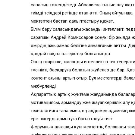
сапасын төмендетеді. Абзалиева тыныс алу жат
тиімді тәсілдері ретінде атап өтті. Оның айтуынша
мектептен бастап қалыптастыру қажет.
Білім беру саласындағы жасанды интеллект, педа
сарапшы Андрей Комиссаров соңғы бір жылда ж
өмірдің ажырамас бөлігіне айналғанын айтты. Деге
қандай нақты өзгерістер болғанында.
Оның пікірінше, жасанды интеллектті тек генер
түсінікті, басқаруға болатын жүйелер де бар. Қ
контент ағыны артып отыр. Бұл мектептерді бала
мәжбүрлейді.
Ақпараттық артық жүктеме жағдайында балалар м
мотивациясы, армандау және жауапкершілік алу қа
технологияға ғана емес, ең алдымен адамның ішкі
ерік-жігерді дамытуға бағытталуы тиіс.
Форумның алғашқы күні мектептің болашағы та