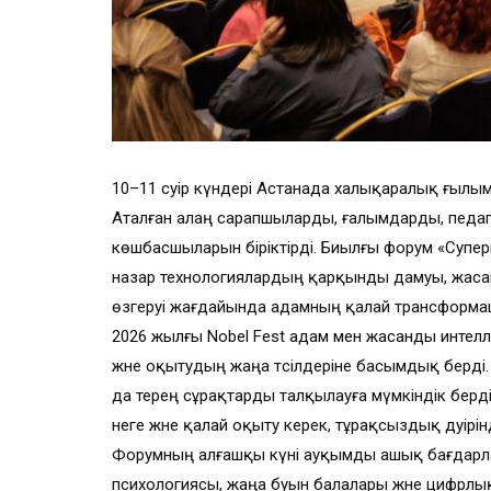
10–11 сәуір күндері Астанада халықаралық ғылыми
Аталған алаң сарапшыларды, ғалымдарды, педаг
көшбасшыларын біріктірді. Биылғы форум «Супери
назар технологиялардың қарқынды дамуы, жасанды
өзгеруі жағдайында адамның қалай трансформ
2026 жылғы Nobel Fest адам мен жасанды интеллек
және оқытудың жаңа тәсілдеріне басымдық берді.
да терең сұрақтарды талқылауға мүмкіндік берді
неге және қалай оқыту керек, тұрақсыздық дәуі
Форумның алғашқы күні ауқымды ашық бағдарлам
психологиясы, жаңа буын балалары және цифрлық ой