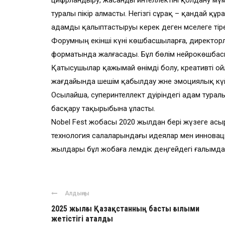
цифрландыру, жасанды интеллектіні қолдану мүмк
туралы пікір алмасты. Негізгі сұрақ – қандай құ
адамды қалыптастыруы керек деген мәселеге тіре
Форумның екінші күні көшбасшыларға, директорл
форматында жалғасады. Бұл бөлім нейрокөшбас
Қатысушылар қажымай өнімді болу, креативті ойл
жағдайында шешім қабылдау және эмоциялық кү
Осылайша, суперинтеллект дәуіріндегі адам туралы
басқару тақырыбына ұласты.
Nobel Fest жобасы 2020 жылдан бері жүзеге асыр
технология салаларындағы идеялар мен инновац
жылдары бұл жобаға әлемдік деңгейдегі ғалымда
Алдыңғы
2025 жылғы Қазақстанның басты ғылыми
жетістігі аталды