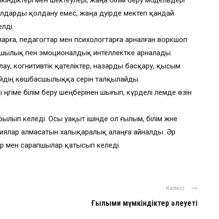
індіктері мен шектеулері, жаңа білім беру модельдері
ралдарды қолдану емес, жаңа дәуірде мектеп қандай
лді.
арға, педагогтар мен психологтарға арналған воркшоп
шылық пен эмоционалдық интеллектке арналады.
ау, когнитивтік қателіктер, назарды басқару, қысым
йдің көшбасшылыққа әсерін талқылайды.
 әңгіме білім беру шеңберінен шығып, күрделі әлемде өзін
ылып келеді. Осы уақыт ішінде ол ғылым, білім және
иялар алмасатын халықаралық алаңға айналды. Әр
р мен сарапшылар қатысып келеді.
Келесі
Ғылыми мүмкіндіктер әлеуеті