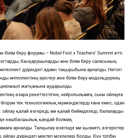
-білім беру форумы – Nobel Fest x Teachers’ Summit өтті.
огтарды, басқарушыларды және білім беру саласының
нтеллект дәуіріндегі адам» тақырыбына арналды. Негізгі
 интеллектінің өрістеуі және білім беру модельдерінің
ацияланып жатқанына аударылды.
тінің өзара әрекеттестігіне, нейроғылымға, сыни ойлауға
 Форум тек технологиялық мүмкіндіктерді ғана емес, одан
: ойлау қалай өзгереді, ми қалай бейімделеді, балаларды
рінде көшбасшылық қандай болмақ.
аға арналды. Талқылау өзегінде ми қызметі, өзгерістер
лау дәуіріндегі мектеп мәселелері болды. Күн тәртібін