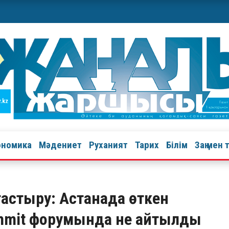
ономика
Мәдениет
Руханият
Тарих
Білім
Заң мен 
астыру: Астанада өткен
Summit форумында не айтылды