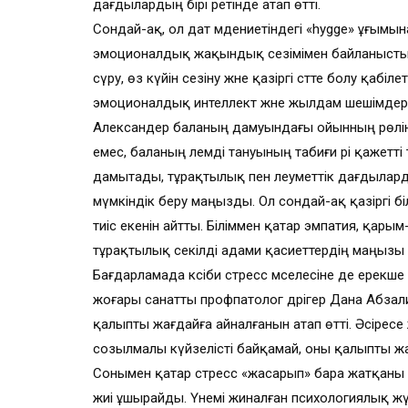
дағдылардың бірі ретінде атап өтті.
Сондай-ақ, ол дат мәдениетіндегі «hygge» ұғымына
эмоционалдық жақындық сезімімен байланысты т
сүру, өз күйін сезіну және қазіргі сәтте болу қабіл
эмоционалдық интеллект және жылдам шешімдер дә
Александер баланың дамуындағы ойынның рөлін
емес, баланың әлемді тануының табиғи әрі қажетті
дамытады, тұрақтылық пен әлеуметтік дағдылар
мүмкіндік беру маңызды. Ол сондай-ақ қазіргі бі
тиіс екенін айтты. Біліммен қатар эмпатия, қары
тұрақтылық секілді адами қасиеттердің маңызы 
Бағдарламада кәсіби стресс мәселесіне де ере
жоғары санатты профпатолог дәрігер Дана Абза
қалыпты жағдайға айналғанын атап өтті. Әсірес
созылмалы күйзелісті байқамай, оны қалыпты ж
Сонымен қатар стресс «жасарып» бара жатқаны а
жиі ұшырайды. Үнемі жиналған психологиялық жүк