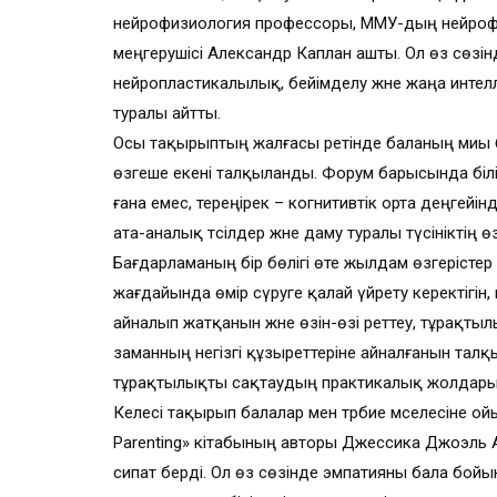
нейрофизиология профессоры, ММУ-дың нейрофи
меңгерушісі Александр Каплан ашты. Ол өз сөзінд
нейропластикалылық, бейімделу және жаңа интел
туралы айтты.
Осы тақырыптың жалғасы ретінде баланың миы бү
өзгеше екені талқыланды. Форум барысында білі
ғана емес, тереңірек – когнитивтік орта деңгейінд
ата-аналық тәсілдер және даму туралы түсініктің ө
Бағдарламаның бір бөлігі өте жылдам өзгерісте
жағдайында өмір сүруге қалай үйрету керектігін, 
айналып жатқанын және өзін-өзі реттеу, тұрақты
заманның негізгі құзыреттеріне айналғанын талқ
тұрақтылықты сақтаудың практикалық жолдары
Келесі тақырып балалар мен тәрбие мәселесіне ойы
Parenting» кітабының авторы Джессика Джоэль
сипат берді. Ол өз сөзінде эмпатияны бала бойы