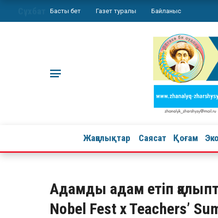
Сұхбат
Басты бет
Газет туралы
Байланыс
Жаңалықтар
Саясат
Қоғам
Эк
Адамды адам етіп қалыпт
Nobel Fest x Teachers’ 