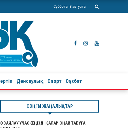
Суббота, 8 августа
тәртіп
Денсаулық
Спорт
Сұхбат
СОҢҒЫ ЖАҢАЛЫҚТАР
ӨЗ САЙЛАУ УЧАСКЕҢІЗДІ ҚАЛАЙ ОҢАЙ ТАБУҒА