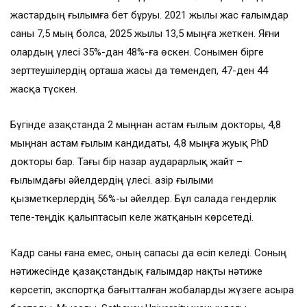
жастардың ғылымға бет бұруы. 2021 жылы жас ғалымдар
саны 7,5 мың болса, 2025 жылы 13,5 мыңға жеткен. Яғни
олардың үлесі 35%-дан 48%-ға өскен. Сонымен бірге
зерттеушілердің орташа жасы да төмендеп, 47-ден 44
жасқа түскен.
Бүгінде Қазақстанда 2 мыңнан астам ғылым докторы, 4,8
мыңнан астам ғылым кандидаты, 4,8 мыңға жуық PhD
докторы бар. Тағы бір назар аударарлық жайт –
ғылымдағы әйелдердің үлесі. Қазір ғылыми
қызметкерлердің 56%-ы әйелдер. Бұл салада гендерлік
тепе-теңдік қалыптасып келе жатқанын көрсетеді.
Кадр саны ғана емес, оның сапасы да өсіп келеді. Соның
нәтижесінде қазақстандық ғалымдар нақты нәтиже
көрсетіп, экспортқа бағытталған жобаларды жүзеге асыра