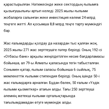
қарастырылған. Нәтижесінде жеке сектордың ғылымға
қызығушылығы артып келеді. 2025 жылы ғылыми
жобаларға салынған жеке инвестиция көлемі 24 млрд
теңгеге жетті. Ал қосымша 8,8 млрд теңге тарту мүмкіндігі
бар.
Жас ғалымдарды қолдау да назардан тыс қалған жоқ.
2025 жылы 271 жас зерттеушіге пәтер берілді. Оның 192-сі
«Отбасы банк» арқылы жеңілдетілген несие бағдарламасы
бойынша, ал 79-ы Алматы қаласында тегін табысталған.
Сонымен қатар, ғылым саласы бойынша 6 сыйлық, 75
мемлекеттік ғылыми стипендия берілді. Оның ішінде 50-і
жас ғалымдарға арналған. Бұдан бөлек, 50 ғалым «Үздік
ғылыми қызметкер» атағын алды. Тағы 250 зерттеуші
әлемнің жетекші ғылыми орталықтарында
тағылымдамадан өтуге мүмкіндік алды.