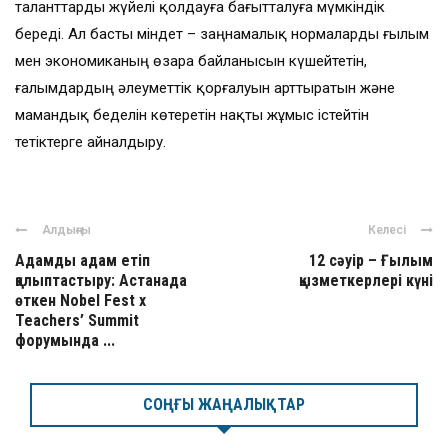
таланттарды жүйелі қолдауға бағытталуға мүмкіндік
береді. Ал басты міндет – заңнамалық нормаларды ғылым
мен экономиканың өзара байланысын күшейтетін,
ғалымдардың әлеуметтік қорғалуын арттыратын және
мамандық беделін көтеретін нақты жұмыс істейтін
тетіктерге айналдыру.
Алдыңғы
Келесі
Адамды адам етіп
12 сәуір – Ғылым
қалыптастыру: Астанада
қызметкерлері күні
өткен Nobel Fest x
Teachers’ Summit
форумында ...
СОҢҒЫ ЖАҢАЛЫҚТАР