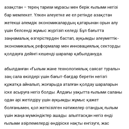
Қазақстан – терең тарихи мұрасы мен берік ғылыми негізі
бар мемлекет. Үлкен әлеуетке ие ел ретінде Қазақстан
жетекші әлемдік экономикалардың қатарынан орын алу
үшін белсенді жұмыс жүргізіп келеді. Бұл бағытта
заңнамалық өзгерістерден бастап, ауқымды әлеуметтік-
экономикалық реформалар мен инновациялық секторды
қолдауға дейінгі кешенді шаралар қабылдануда.
Қабылданған «Ғылым және технологиялық саясат туралы»
заң сала өкілдері үшін бағыт-бағдар беретін негізгі
құжатқа айналып, жоғарыда аталған қолдау шараларын
іске асыруға негіз болды. Алдағы уақытта ғылыми саланы
одан әрі жетілдіру үшін ауқымды жұмыс қажет
болғанымен, қол жеткізілген нәтижелер отандық ғылым
үшін жаңа мүмкіндіктер ашады. Қалыптасқан негіз енді
ғылыми әзірлемелерді өндіріске нақты енгізуге, жас