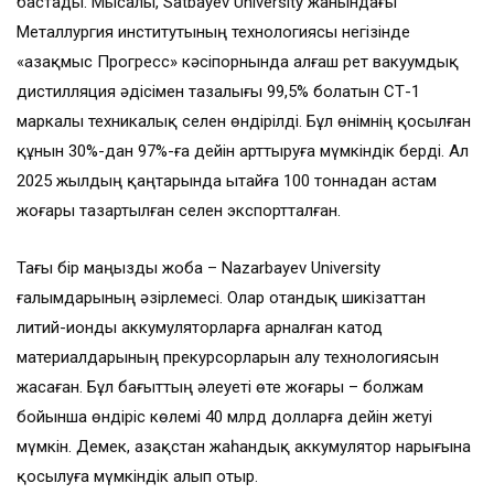
бастады. Мысалы, Satbayev University жанындағы
Металлургия институтының технологиясы негізінде
«Қазақмыс Прогресс» кәсіпорнында алғаш рет вакуумдық
дистилляция әдісімен тазалығы 99,5% болатын СТ-1
маркалы техникалық селен өндірілді. Бұл өнімнің қосылған
құнын 30%-дан 97%-ға дейін арттыруға мүмкіндік берді. Ал
2025 жылдың қаңтарында Қытайға 100 тоннадан астам
жоғары тазартылған селен экспортталған.
Тағы бір маңызды жоба – Nazarbayev University
ғалымдарының әзірлемесі. Олар отандық шикізаттан
литий-ионды аккумуляторларға арналған катод
материалдарының прекурсорларын алу технологиясын
жасаған. Бұл бағыттың әлеуеті өте жоғары – болжам
бойынша өндіріс көлемі 40 млрд долларға дейін жетуі
мүмкін. Демек, Қазақстан жаһандық аккумулятор нарығына
қосылуға мүмкіндік алып отыр.