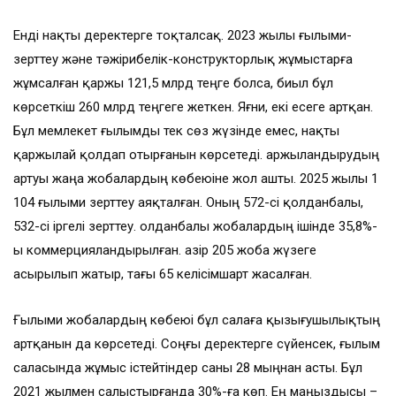
Енді нақты деректерге тоқталсақ. 2023 жылы ғылыми-
зерттеу және тәжірибелік-конструкторлық жұмыстарға
жұмсалған қаржы 121,5 млрд теңге болса, биыл бұл
көрсеткіш 260 млрд теңгеге жеткен. Яғни, екі есеге артқан.
Бұл мемлекет ғылымды тек сөз жүзінде емес, нақты
қаржылай қолдап отырғанын көрсетеді. Қаржыландырудың
артуы жаңа жобалардың көбеюіне жол ашты. 2025 жылы 1
104 ғылыми зерттеу аяқталған. Оның 572-сі қолданбалы,
532-сі іргелі зерттеу. Қолданбалы жобалардың ішінде 35,8%-
ы коммерцияландырылған. Қазір 205 жоба жүзеге
асырылып жатыр, тағы 65 келісімшарт жасалған.
Ғылыми жобалардың көбеюі бұл салаға қызығушылықтың
артқанын да көрсетеді. Соңғы деректерге сүйенсек, ғылым
саласында жұмыс істейтіндер саны 28 мыңнан асты. Бұл
2021 жылмен салыстырғанда 30%-ға көп. Ең маңыздысы –