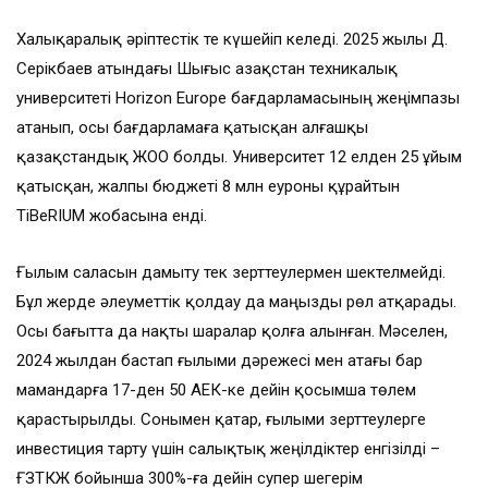
Халықаралық әріптестік те күшейіп келеді. 2025 жылы Д.
Серікбаев атындағы Шығыс Қазақстан техникалық
университеті Horizon Europe бағдарламасының жеңімпазы
атанып, осы бағдарламаға қатысқан алғашқы
қазақстандық ЖОО болды. Университет 12 елден 25 ұйым
қатысқан, жалпы бюджеті 8 млн еуроны құрайтын
TiBeRIUM жобасына енді.
Ғылым саласын дамыту тек зерттеулермен шектелмейді.
Бұл жерде әлеуметтік қолдау да маңызды рөл атқарады.
Осы бағытта да нақты шаралар қолға алынған. Мәселен,
2024 жылдан бастап ғылыми дәрежесі мен атағы бар
мамандарға 17-ден 50 АЕК-ке дейін қосымша төлем
қарастырылды. Сонымен қатар, ғылыми зерттеулерге
инвестиция тарту үшін салықтық жеңілдіктер енгізілді –
ҒЗТКЖ бойынша 300%-ға дейін супер шегерім