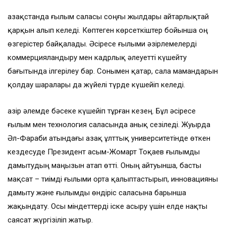
Қазақстанда ғылым саласы соңғы жылдары айтарлықтай
қарқын алып келеді. Көптеген көрсеткіштер бойынша оң
өзгерістер байқалады. Әсіресе ғылыми әзірлемелерді
коммерцияландыру мен кадрлық әлеуетті күшейту
бағытында ілгерілеу бар. Сонымен қатар, сала мамандарын
қолдау шаралары да жүйелі түрде күшейіп келеді.
Қазір әлемде бәсеке күшейіп тұрған кезең. Бұл әсіресе
ғылым мен технология саласында анық сезіледі. Жуырда
Әл-Фараби атындағы Қазақ ұлттық университетінде өткен
кездесуде Президент Қасым-Жомарт Тоқаев ғылымды
дамытудың маңызын атап өтті. Оның айтуынша, басты
мақсат – тиімді ғылыми орта қалыптастырып, инновацияны
дамыту және ғылымды өндіріс саласына барынша
жақындату. Осы міндеттерді іске асыру үшін елде нақты
саясат жүргізіліп жатыр.