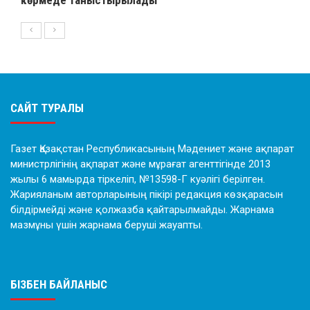
САЙТ ТУРАЛЫ
Газет Қазақстан Республикасының Мәдениет және ақпарат
министрлігінің ақпарат және мұрағат агенттігінде 2013
жылы 6 мамырда тіркеліп, №13598-Г куәлігі берілген.
Жарияланым авторларының пікірі редакция көзқарасын
білдірмейді және қолжазба қайтарылмайды. Жарнама
мазмұны үшін жарнама беруші жауапты.
БІЗБЕН БАЙЛАНЫС