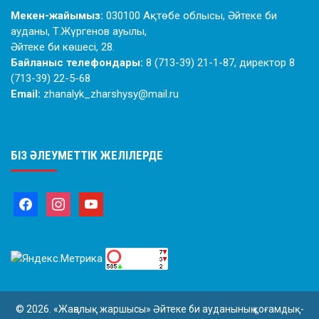
Мекен-жайымыз:
030100 Ақтөбе облысы, Әйтеке би
ауданы, Т.Жүргенов ауылы,
Әйтеке би көшесі, 28.
Байланыс телефондары:
8 (713-39) 21-1-87, директор 8
(713-39) 22-5-68
Email:
zhanalyk_zharshysy@mail.ru
БІЗ ӘЛЕУМЕТТІК ЖЕЛІЛЕРДЕ
© 2026. «Жаңалық жаршысы» Әйтеке би ауданының қоғамдық-