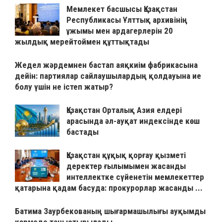
Мемлекет басшысы Қазақстан
Республикасы Ұлттық архивінің
ұжымы мен ардагерлерін 20
жылдық мерейтоймен құттықтады
Жедел жәрдемнен бастап аяқкиім фабрикасына
дейін: партиялар сайлаушылардың қолдауына ие
болу үшін не істеп жатыр?
Қазақстан Орталық Азия елдері
арасында әл-ауқат индексінде көш
бастады
Қазақстан құқық қорғау қызметі
деректер ғылымымен жасанды
интеллектке сүйенетін мемлекеттер
қатарына қадам басуда: прокурорлар жасанды ...
Батима Заурбекованың шығармашылығы ауқымды
көрмеде таныстырылады