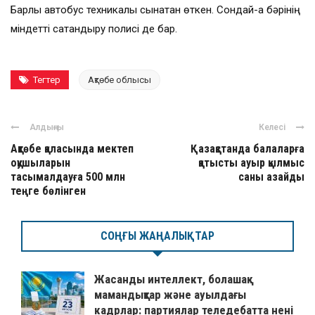
Барлық автобус техникалық сынақтан өткен. Сондай-ақ бәрінің
міндетті сақтандыру полисі де бар.
Тегтер
Ақтөбе облысы
Алдыңғы
Келесі
Ақтөбе қаласында мектеп
Қазақстанда балаларға
оқушыларын
қатысты ауыр қылмыс
тасымалдауға 500 млн
саны азайды
теңге бөлінген
СОҢҒЫ ЖАҢАЛЫҚТАР
Жасанды интеллект, болашақ
мамандықтар және ауылдағы
кадрлар: партиялар теледебатта нені