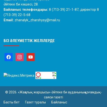
Әйтеке би көшесі, 28.
Байланыс телефондары:
8 (713-39) 21-1-87, директор 8
(713-39) 22-5-68
Email:
zhanalyk_zharshysy@mail.ru
БІЗ ӘЛЕУМЕТТІК ЖЕЛІЛЕРДЕ
© 2026. «Жаңалық жаршысы» Әйтеке би ауданының қоғамдық-
саяси газеті
Басты бет
Газет туралы
Байланыс