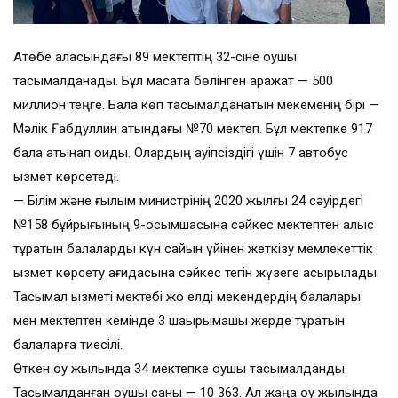
Ақтөбе қаласындағы 89 мектептің 32-сіне оқушы
тасымалданады. Бұл мақсатқа бөлінген қаражат — 500
миллион теңге. Бала көп тасымалданатын мекеменің бірі —
Мәлік Ғабдуллин атындағы №70 мектеп. Бұл мектепке 917
бала қатынап оқиды. Олардың қауіпсіздігі үшін 7 автобус
қызмет көрсетеді.
— Білім және ғылым министрінің 2020 жылғы 24 сәуірдегі
№158 бұйрығының 9-қосымшасына сәйкес мектептен алыс
тұратын балаларды күн сайын үйінен жеткізу мемлекеттік
қызмет көрсету қағидасына сәйкес тегін жүзеге асырылады.
Тасымал қызметі мектебі жоқ елді мекендердің балалары
мен мектептен кемінде 3 шақырымқашық жерде тұратын
балаларға тиесілі.
Өткен оқу жылында 34 мектепке оқушы тасымалданды.
Тасымалданған оқушы саны — 10 363. Ал жаңа оқу жылында