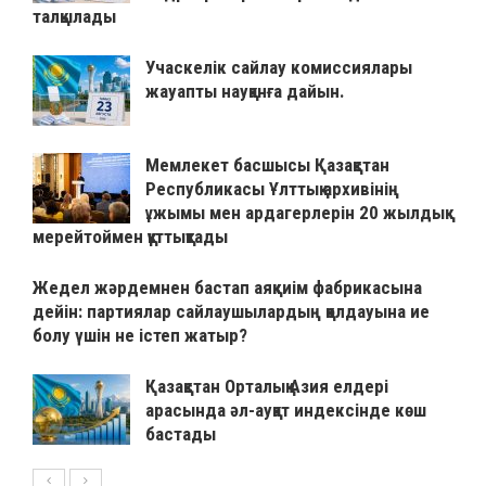
талқылады
Учаскелік сайлау комиссиялары
жауапты науқанға дайын.
Мемлекет басшысы Қазақстан
Республикасы Ұлттық архивінің
ұжымы мен ардагерлерін 20 жылдық
мерейтоймен құттықтады
Жедел жәрдемнен бастап аяқкиім фабрикасына
дейін: партиялар сайлаушылардың қолдауына ие
болу үшін не істеп жатыр?
Қазақстан Орталық Азия елдері
арасында әл-ауқат индексінде көш
бастады