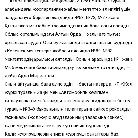
— Ақтөбе қаласындағы Жаңақоныс-2, Есет батыр-7 тұрғын
алабындағы жоспарланған жайлы мектептер ел игілігі үшін
пайдалануға берілген жағдайда №53, №73, №77 және
Қызылжар мектебіне тасымалданатын бала саны азаяды.
Облыс орталығындағы Алтын Орда — халық өте тығыз
орналасқан аудан. Осы оқу жылында аталған шағын ауданда
«Келешек мектептері» жобасы аясында №80, №83
мектептердің құрылысы аяқталды. Соның арқасында №1 және
№66 мектепке бала тасымалдау толығымен тоқтатылды, —
дейді Ардақ Мырзағали.
Оның айтуынша, бала қауіпсіздігі — басты назарда. ҚР «Жол
жүрісі туралы» Заңы мен «Автомобиль көлігімен
жолаушылар мен багажды тасымалдау қағидаларын бекіту
туралы» №349 бұйрығының талаптарына сәйкес рейсалды
техникалық (жол жүріс қағидаларының талабына сәйкес)
және медициналық тексеру күн сайын жүргізіледі.
Көлік жүргізушілерінің тиісті жүргізуші санаттары бар.