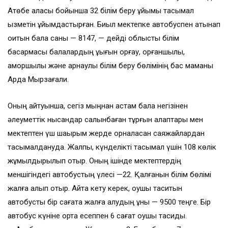
Ақтөбе қаласы бойынша 32 білім беру ұйымы тасымал
қызметін ұйымдастырған. Биыл мектепке автобуспен қатынап
оқитын бала саны — 8147, — дейді облыстық білім
басқармасы балалардың құқығын қорғау, қорғаншылық,
қамқоршылық және арнаулы білім беру бөлімінің бас маманы
Ардақ Мырзағали.
Оның айтуынша, сегіз мыңнан астам бала негізінен
әлеуметтік нысандар салынбаған тұрғын алаптары мен
мектептен үш шақырым жерде орналасқан саяжайлардан
тасымалдануда. Жалпы, күнделікті тасымал үшін 108 көлік
жұмылдырылып отыр. Оның ішінде мектептердің
меншігіндегі автобустың үлесі —22. Қалғанын білім бөлімі
жалға алып отыр. Айта кету керек, оқушы таситын
автобусты бір сағатқа жалға алудың құны — 9500 теңге. Бір
автобус күніне орта есеппен 6 сағат оқушы тасиды.