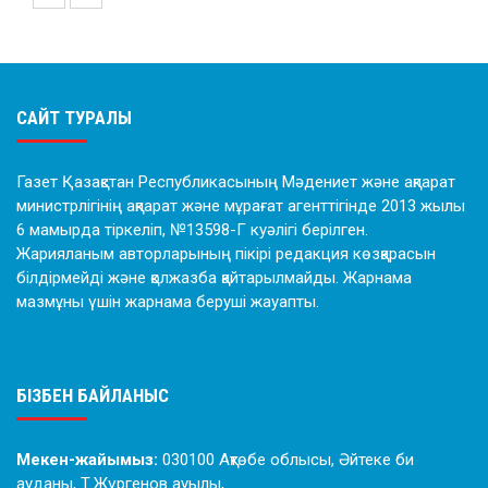
САЙТ ТУРАЛЫ
Газет Қазақстан Республикасының Мәдениет және ақпарат
министрлігінің ақпарат және мұрағат агенттігінде 2013 жылы
6 мамырда тіркеліп, №13598-Г куәлігі берілген.
Жарияланым авторларының пікірі редакция көзқарасын
білдірмейді және қолжазба қайтарылмайды. Жарнама
мазмұны үшін жарнама беруші жауапты.
БІЗБЕН БАЙЛАНЫС
Мекен-жайымыз:
030100 Ақтөбе облысы, Әйтеке би
ауданы, Т.Жүргенов ауылы,