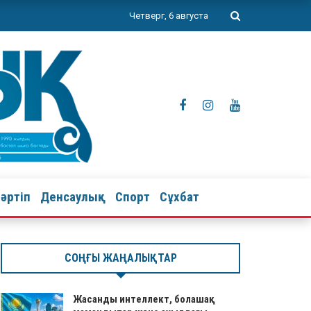
Четверг, 6 августа
тәртіп
Денсаулық
Спорт
Сұхбат
СОҢҒЫ ЖАҢАЛЫҚТАР
Жасанды интеллект, болашақ