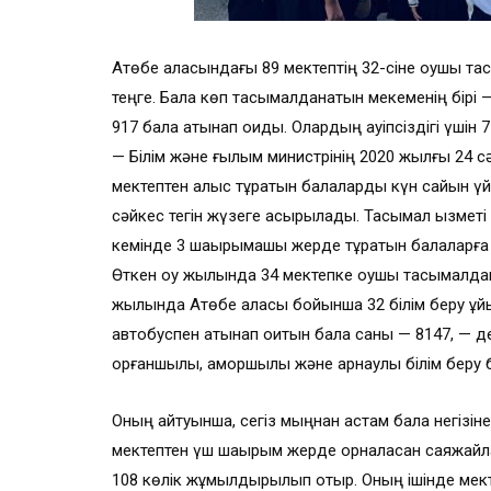
Ақтөбе қаласындағы 89 мектептің 32-сіне оқушы та
теңге. Бала көп тасымалданатын мекеменің бірі 
917 бала қатынап оқиды. Олардың қауіпсіздігі үшін 
— Білім және ғылым министрінің 2020 жылғы 24 
мектептен алыс тұратын балаларды күн сайын үйі
сәйкес тегін жүзеге асырылады. Тасымал қызметі
кемінде 3 шақырымқашық жерде тұратын балаларға т
Өткен оқу жылында 34 мектепке оқушы тасымалдан
жылында Ақтөбе қаласы бойынша 32 білім беру ұ
автобуспен қатынап оқитын бала саны — 8147, — де
қорғаншылық, қамқоршылық және арнаулы білім беру
Оның айтуынша, сегіз мыңнан астам бала негізін
мектептен үш шақырым жерде орналасқан саяжайл
108 көлік жұмылдырылып отыр. Оның ішінде мект