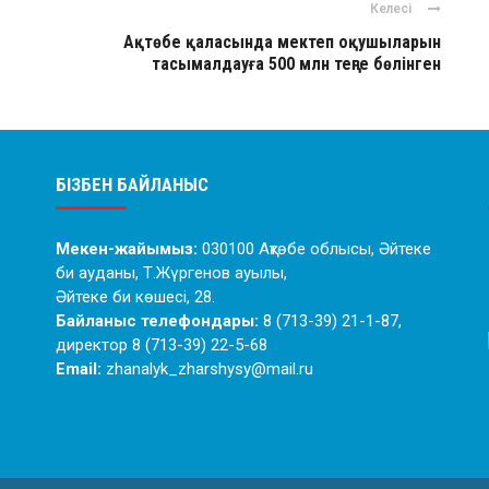
Келесі
Ақтөбе қаласында мектеп оқушыларын
тасымалдауға 500 млн теңге бөлінген
БІЗБЕН БАЙЛАНЫС
Мекен-жайымыз:
030100 Ақтөбе облысы, Әйтеке
би ауданы, Т.Жүргенов ауылы,
Әйтеке би көшесі, 28.
Байланыс телефондары:
8 (713-39) 21-1-87,
директор 8 (713-39) 22-5-68
Email:
zhanalyk_zharshysy@mail.ru