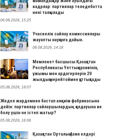
мамандықтар және ауылдағы
кадрлар: партиялар теледебатта
нені талқылады
06.08.2026, 15:25
Учаскелік сайлау комиссиялары
жауапты науқанға дайын.
06.08.2026, 14:18
Мемлекет басшысы Қазақстан
Республикасы Ұлттық архивінің
ұжымы мен ардагерлерін 20
жылдық мерейтоймен құттықтады
05.08.2026, 18:07
Жедел жәрдемнен бастап аяқкиім фабрикасына
дейін: партиялар сайлаушылардың қолдауына ие
болу үшін не істеп жатыр?
05.08.2026, 16:06
Қазақстан Орталық Азия елдері