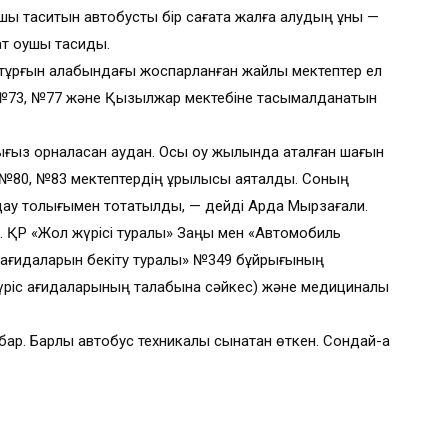
қушы таситын автобусты бір сағатқа жалға алудың құны —
ат оқушы тасиды.
7 тұрғын алабындағы жоспарланған жайлы мектептер ел
3, №73, №77 және Қызылжар мектебіне тасымалданатын
ғыз орналасқан аудан. Осы оқу жылында аталған шағын
№80, №83 мектептердің құрылысы аяқталды. Соның
у толығымен тоқтатылды, — дейді Ардақ Мырзағали.
да. ҚР «Жол жүрісі туралы» Заңы мен «Автомобиль
қағидаларын бекіту туралы» №349 бұйрығының
үріс қағидаларының талабына сәйкес) және медициналық
 бар. Барлық автобус техникалық сынақтан өткен. Сондай-ақ