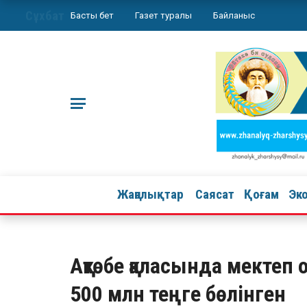
Сұхбат
Басты бет
Газет туралы
Байланыс
Жаңалықтар
Саясат
Қоғам
Эк
Ақтөбе қаласында мектеп
500 млн теңге бөлінген