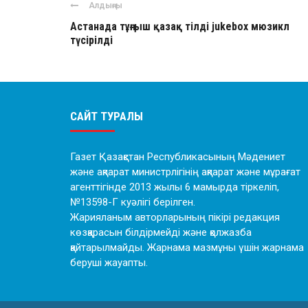
Алдыңғы
Астанада тұңғыш қазақ тілді jukebox мюзикл
түсірілді
САЙТ ТУРАЛЫ
Газет Қазақстан Республикасының Мәдениет
және ақпарат министрлігінің ақпарат және мұрағат
агенттігінде 2013 жылы 6 мамырда тіркеліп,
№13598-Г куәлігі берілген.
Жарияланым авторларының пікірі редакция
көзқарасын білдірмейді және қолжазба
қайтарылмайды. Жарнама мазмұны үшін жарнама
беруші жауапты.