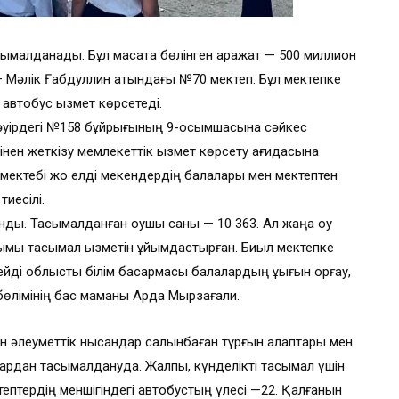
сымалданады. Бұл мақсатқа бөлінген қаражат — 500 миллион
— Мәлік Ғабдуллин атындағы №70 мектеп. Бұл мектепке
7 автобус қызмет көрсетеді.
сәуірдегі №158 бұйрығының 9-қосымшасына сәйкес
нен жеткізу мемлекеттік қызмет көрсету қағидасына
 мектебі жоқ елді мекендердің балалары мен мектептен
иесілі.
ды. Тасымалданған оқушы саны — 10 363. Ал жаңа оқу
йымы тасымал қызметін ұйымдастырған. Биыл мектепке
йді облыстық білім басқармасы балалардың құқығын қорғау,
 бөлімінің бас маманы Ардақ Мырзағали.
ен әлеуметтік нысандар салынбаған тұрғын алаптары мен
ардан тасымалдануда. Жалпы, күнделікті тасымал үшін
ептердің меншігіндегі автобустың үлесі —22. Қалғанын