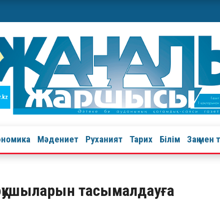
ономика
Мәдениет
Руханият
Тарих
Білім
Заң мен 
 оқушыларын тасымалдауға