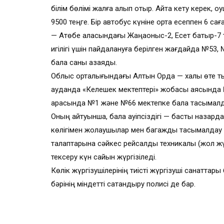
білім бөлімі жалға алып отыр. Айта кету керек, о
9500 теңге. Бір автобус күніне орта есеппен 6 сағ
— Ақтөбе қаласындағы Жаңақоныс-2, Есет батыр-
игілігі үшін пайдалануға берілген жағдайда №5
бала саны азаяды.
Облыс орталығындағы Алтын Орда — халық өте ты
ауданда «Келешек мектептері» жобасы аясында 
арқасында №1 және №66 мектепке бала тасымалда
Оның айтуынша, бала қауіпсіздігі — басты назар
көлігімен жолаушылар мен багажды тасымалдау 
талаптарына сәйкес рейсалды техникалық (жол ж
тексеру күн сайын жүргізіледі.
Көлік жүргізушілерінің тиісті жүргізуші санаттары
бәрінің міндетті сақтандыру полисі де бар.