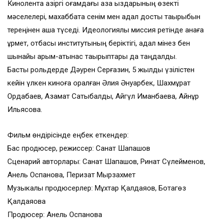
Кинолента қазіргі қоғамдағы қазақ қыздарының өзекті
мәселелері, махаббатқа сенім мен адал достық тақырыбын
тереңінен аша түседі. Идеологиялық миссия ретінде анаға
құрмет, отбасы институтының беріктігі, адал мінез бен
шынайы қарым-қатынас тақырыптары да таңдалды.
Басты рольдерде Дәурен Серғазин, 5 жылдық үзілістен
кейін үлкен киноға оралған Әлия Әнуарбек, Шахмұрат
Ордабаев, Азамат Сатыбалды, Айгүл Иманбаева, Айнұр
Ильясова.
Фильм өндірісінде еңбек еткендер:
Бас продюсер, режиссер: Санат Шапашов
Сценарий авторлары: Санат Шапашов, Ринат Сүлейменов,
Анель Оспанова, Перизат Мырзахмет
Музыкалық продюсерлер: Мұхтар Қалдаяқов, Ботагөз
Қалдаяқова
Продюсер: Анель Оспанова