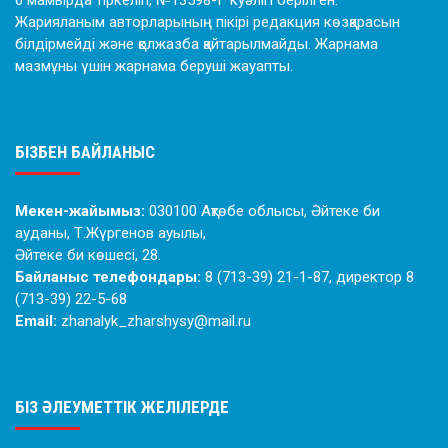
Жарияланым авторларының пікірі редакция көзқарасын
білдірмейді және қолжазба қайтарылмайды. Жарнама
мазмұны үшін жарнама беруші жауапты.
БІЗБЕН БАЙЛАНЫС
Мекен-жайымыз:
030100 Ақтөбе облысы, Әйтеке би
ауданы, Т.Жүргенов ауылы,
Әйтеке би көшесі, 28.
Байланыс телефондары:
8 (713-39) 21-1-87, директор 8
(713-39) 22-5-68
Email:
zhanalyk_zharshysy@mail.ru
БІЗ ӘЛЕУМЕТТІК ЖЕЛІЛЕРДЕ