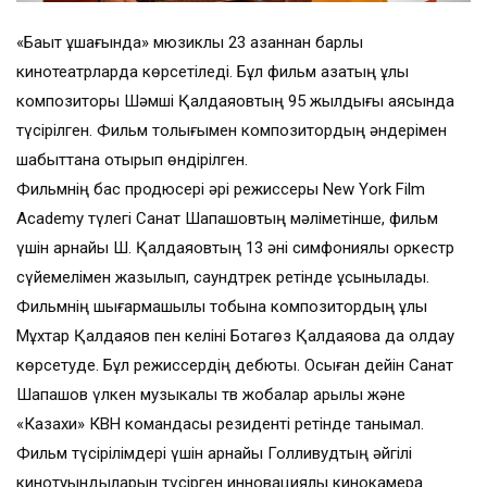
«Бақыт құшағында» мюзиклы 23 қазаннан барлық
кинотеатрларда көрсетіледі. Бұл фильм қазақтың ұлы
композиторы Шәмші Қалдаяқовтың 95 жылдығы аясында
түсірілген. Фильм толығымен композитордың әндерімен
шабыттана отырып өндірілген.
Фильмнің бас продюсері әрі режиссеры New York Film
Academy түлегі Санат Шапашовтың мәліметінше, фильм
үшін арнайы Ш. Қалдаяқовтың 13 әні симфониялық оркестр
сүйемелімен жазылып, саундтрек ретінде ұсынылады.
Фильмнің шығармашылық тобына композитордың ұлы
Мұхтар Қалдаяқов пен келіні Ботагөз Қалдаяқова да қолдау
көрсетуде. Бұл режиссердің дебюты. Осыған дейін Санат
Шапашов үлкен музыкалық тв жобалар арқылы және
«Казахи» КВН командасы резиденті ретінде танымал.
Фильм түсірілімдері үшін арнайы Голливудтың әйгілі
кинотуындыларын түсірген инновациялық кинокамера