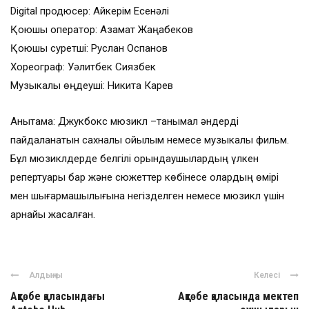
Digital продюсер: Айкерім Есенәлі
Қоюшы оператор: Азамат Жаңабеков
Қоюшы суретші: Руслан Оспанов
Хореограф: Уәлитбек Сиязбек
Музыкалық өңдеуші: Никита Карев
Анықтама: Джукбокс мюзикл –танымал әндерді
пайдаланатын сахналық қойылым немесе музыкалық фильм.
Бұл мюзиклдерде белгілі орындаушылардың үлкен
репертуары бар және сюжеттер көбінесе олардың өмірі
мен шығармашылығына негізделген немесе мюзикл үшін
арнайы жасалған.
Алдыңғы
Келесі
Ақтөбе қаласындағы
Ақтөбе қаласында мектеп