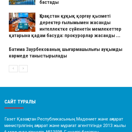
бастады
Қазақстан құқық қорғау қызметі
деректер ғылымымен жасанды
интеллектке сүйенетін мемлекеттер
қатарына қадам басуда: прокурорлар жасанды ...
Батима Заурбекованың шығармашылығы ауқымды
көрмеде таныстырылады
САЙТ ТУРАЛЫ
Газет Қазақстан Республикасының Мәдениет және ақпарат
министрлігінің ақпарат және мұрағат агенттігінде 2013 жылы
6 мамырда тіркеліп, №13598-Г куәлігі берілген.