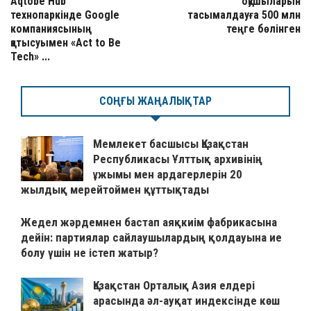
Aqtobe Hub
оқушыларын
технопаркінде Google
тасымалдауға 500 млн
компаниясының
теңге бөлінген
қатысуымен «Act to Be
Tech» ...
СОҢҒЫ ЖАҢАЛЫҚТАР
Мемлекет басшысы Қазақстан
Республикасы Ұлттық архивінің
ұжымы мен ардагерлерін 20
жылдық мерейтоймен құттықтады
Жедел жәрдемнен бастап аяқкиім фабрикасына
дейін: партиялар сайлаушылардың қолдауына ие
болу үшін не істеп жатыр?
Қазақстан Орталық Азия елдері
арасында әл-ауқат индексінде көш