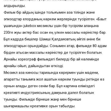
алдырылды.
Фильм бір айдың ішінде толығымен қазақ тілінде және
эпизодтар елорданың көркем жерлерінде түсірілген. «Бақыт
құшағында» jukebox мюзиклы үшін бір түсірілім алаңына
230ге жуық актер бас қосқан ең үлкен массалық көріністер бар.
Бұл кадрда бишілер Шәмші Қалдаяқовтың әйгілі әніне би
эпизодтарын орындайды. Сонымен қатар, фильмде 80 адам
бірден қатысқан массалық көріністер де түсірілген болатын.
Арнайы хореограф фильмдегі билерді бір ай көлемінде
арнайы қойып, дайындықтан өткізді.
Мюзикл қазақ киносы тарихында көрермен үшін мәдени,
ақпараттық танымға жол ашатын көркем туынды ретінде өз
орнын алады деген сенім бар. Бұл картина еліміздегі
креативті индустриясының дамуына дәлел болатын
туынды. Фильмде бірнеше жанр мен бірнеше
шығармашылық креативке орын табылды.