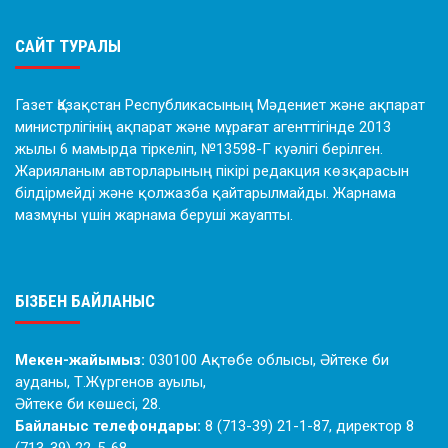
САЙТ ТУРАЛЫ
Газет Қазақстан Республикасының Мәдениет және ақпарат
министрлігінің ақпарат және мұрағат агенттігінде 2013
жылы 6 мамырда тіркеліп, №13598-Г куәлігі берілген.
Жарияланым авторларының пікірі редакция көзқарасын
білдірмейді және қолжазба қайтарылмайды. Жарнама
мазмұны үшін жарнама беруші жауапты.
БІЗБЕН БАЙЛАНЫС
Мекен-жайымыз:
030100 Ақтөбе облысы, Әйтеке би
ауданы, Т.Жүргенов ауылы,
Әйтеке би көшесі, 28.
Байланыс телефондары:
8 (713-39) 21-1-87, директор 8