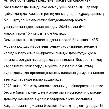
Ақтөбе облысында Мемлекет басшысы көрсеткен
бастамаларды тиімді іске асыру үшін белсенді шаралар
қабылдануда. Бизнесті реттеудің маңызды құралдарының
бірі – әртүрлі мемлекеттік бағдарламалар арқылы
ұсынылатын қаржылық қолдау. 2024 жылы бұл
мақсаттарға 15,7 млрд теңге бөлінді.
Осы жылдың 1 қарашасындағы жағдай бойынша 1 485
жобаға қолдау көрсетілді. Қолдау субсидиялау, несиеге
кепілдік беру және инфрақұрылымды дамытуды қоса
алғанда, әртүрлі нысандарда ұсынылады. Әсіресе, қолдау
көрсетілетін жобалардың үштен бір бөлігі облыстың
аудандарында орналасқандығы, олардың дамуына ықпал
ететіндігі ерекше назар аудартады.
2023 жылы Хромтау моноқаласының кәсіпкерлеріне несие
беруге бағытталған шағын және орта кәсіпкерлік саласын
дамыту жөніндегі өңірлік бағдарлама іске қосылды.
Бағдарламаның жалпы бюджеті 2 млрд теңгені құрады, 95