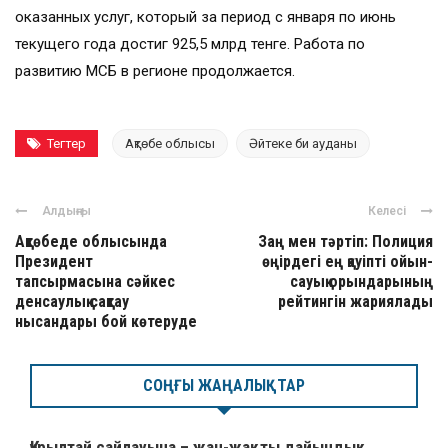
оказанных услуг, который за период с января по июнь
текущего года достиг 925,5 млрд тенге. Работа по
развитию МСБ в регионе продолжается.
Тегтер
Ақтөбе облысы
Әйтеке би ауданы
Алдыңғы
Келесі
Ақтөбеде облысында
Заң мен тәртіп: Полиция
Президент
өңірдегі ең қауіпті ойын-
тапсырмасына сәйкес
сауық орындарының
денсаулық сақтау
рейтингін жариялады
нысандары бой көтеруде
СОҢҒЫ ЖАҢАЛЫҚТАР
Құрылтай сайлауына – жан-жақты дайындық