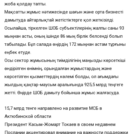
жоба қолдау тапты.
Мақсатты жұмыс нәтижесінде шағын және орта бизнесті
дамытуда айтарлықтай жетістіктерге қол жеткізілді.
Осылайша, тіркелген ШОБ субъектілерінің жалпы саны 93
мыңнан асты, оның ішінде 86 мың бірлік белсенді болып
табылады. Бұл салада өңірдің 172 мыңнан астам тұрғыны
еңбек етуде.
Осы сектор жұмысының тиімділігінің маңызды көрсеткіші
өндірілген өнімнің, орындалған жұмыстардың және
көрсетілген қызметтердің көлемі болды, ол ағымдағы
жылдың қаңтар-маусым аралығында 925,5 млрд теңгеге
жетті. Өңірде ШОБ дамыту бойынша жұмыс жалғасуда.
15,7 млрд тенге направлено на развитие МСБ в
Актюбинской области
Президент Касым-Жомарт Токаев в своем недавнем
Послании акцентировал внимание на важности поддержки