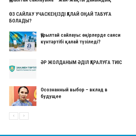
ӨЗ САЙЛАУ УЧАСКЕҢІЗДІ ҚАЛАЙ ОҢАЙ ТАБУҒА
БОЛАДЫ?
Құрылтай сайлауы: өңірлерде саяси
күнтәртібі қалай түзіледі?
ӘР ЖОЛДАНЫМ ӘДІЛ ҚАРАЛУҒА ТИІС
Осознанный выбор – вклад в
будущее