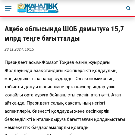
Ақтөбе облысында ШОБ дамытуға 15,7
млрд теңге бағытталды
28.11.2024, 16:15
Президент Қасым-Жомарт Тоқаев өзінің жуырдағы
Жолдауында Қазақстандағы кәсіпкерлікті қолдаудың
маңыздылығына назар аударды. Ол экономиканың
табысты дамуы шағын және орта кәсіпорындар үшін
қолайлы орта құруға байланысты екенін атап өтті. Атап
айтқанда, Президент салық саясатының негізгі
аспектілерін, бизнесті қолдауды және кәсіпкерлік
белсенділікті ынталандыруға бағытталған қолданыстағы
мемлекеттік бағдарламаларды қозғады.