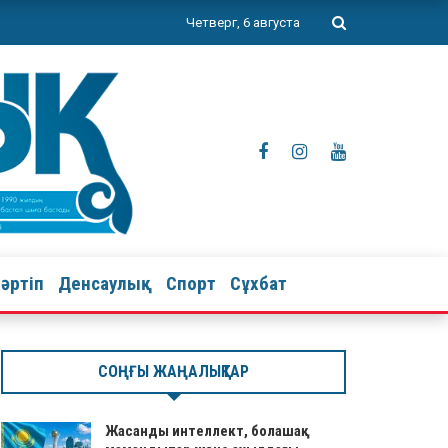
Четверг, 6 августа
тәртіп
Денсаулық
Спорт
Сұхбат
СОҢҒЫ ЖАҢАЛЫҚТАР
Жасанды интеллект, болашақ