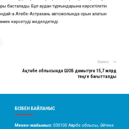
ры басталады. Бұл аудан тұрғындарына көрсетілетін
ондай-ақ Ақтөбе-Астрахань автожолында орын алатын
өмек көрсетуді жеделдетеді.
Келесі
Ақтөбе облысында ШОБ дамытуға 15,7 млрд
теңге бағытталды
БІЗБЕН БАЙЛАНЫС
Мекен-жайымыз:
030100 Ақтөбе облысы, Әйтеке