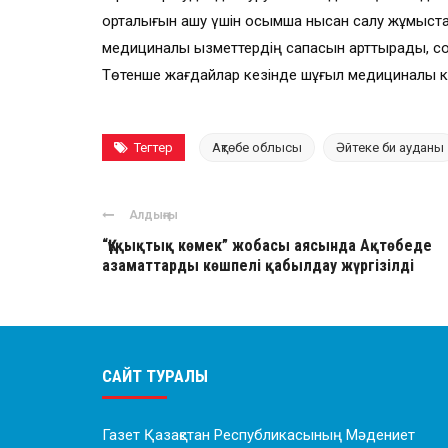
орталығын ашу үшін қосымша нысан салу жұмыста
медициналық қызметтердің сапасын арттырады, с
Төтенше жағдайлар кезінде шұғыл медициналық к
Тегтер
Ақтөбе облысы
Әйтеке би ауданы
Алдыңғы
“Құқықтық көмек” жобасы аясында Ақтөбеде
азаматтарды көшпелі қабылдау жүргізілді
САЙТ ТУРАЛЫ
Газет Қазақстан Республикасының Мәдениет