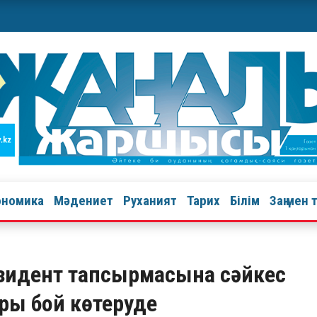
ономика
Мәдениет
Руханият
Тарих
Білім
Заң мен 
зидент тапсырмасына сәйкес
ары бой көтеруде