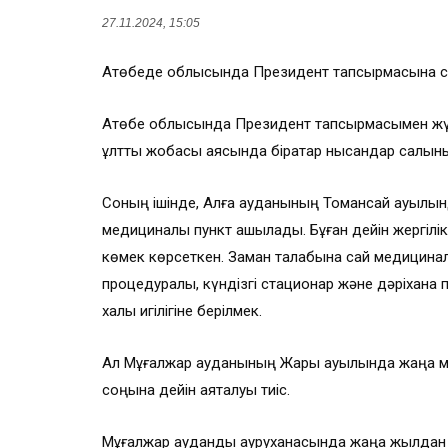
27.11.2024, 15:05
Ақтөбеде облысында Президент тапсырмасына сә
Ақтөбе облысында Президент тапсырмасымен жүзе
ұлттық жобасы аясында бірқатар нысандар салын
Соның ішінде, Алға ауданының Тоқмансай ауылынд
медициналық пункт ашылады. Бұған дейін жергілікт
көмек көрсеткен. Заман талабына сай медициналы
процедуралық, күндізгі стационар және дәріхана
халық игілігіне берілмек.
Ал Мұғалжар ауданының Жарық ауылында жаңа м
соңына дейін аяқталуы тиіс.
Мұғалжар аудандық ауруханасында жаңа жылдан б