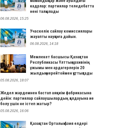
мамандықтар және ауылдағы
кадрлар: партиялар теледебатта
нені талқылады
06.08.2026, 15:25
Учаскелік сайлау комиссиялары
жауапты науқанға дайын.
06.08.2026, 14:18
Мемлекет басшысы Қазақстан
Республикасы Ұлттық архивінің
ұжымы мен ардагерлерін 20
жылдық мерейтоймен құттықтады
05.08.2026, 18:07
Жедел жәрдемнен бастап аяқкиім фабрикасына
дейін: партиялар сайлаушылардың қолдауына ие
болу үшін не істеп жатыр?
05.08.2026, 16:06
Қазақстан Орталық Азия елдері