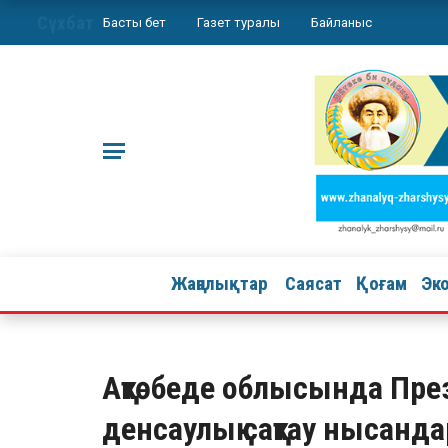
Сұхбат
Басты бет
Газет туралы
Байланыс
Жаңалықтар
Саясат
Қоғам
Эк
Ақтөбеде облысында Пре
денсаулық сақтау нысанд