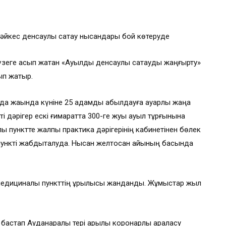
йкес денсаулық сақтау нысандары бой көтеруде
ге асып жатқан «Ауылдық денсаулық сақтауды жаңғырту»
ып жатыр.
а жақында күніне 25 адамды қабылдауға қауқарлы жаңа
і дәрігер ескі ғимаратта 300-ге жуық ауыл тұрғынына
қ пунктте жалпы практика дәрігерінің кабинетінен бөлек
 пункті жабдықталуда. Нысан желтоқсан айының басында
едициналық пункттің құрылысы жанданды. Жұмыстар жыл
астап Ауданаралық тері арқылы коронарлық араласу