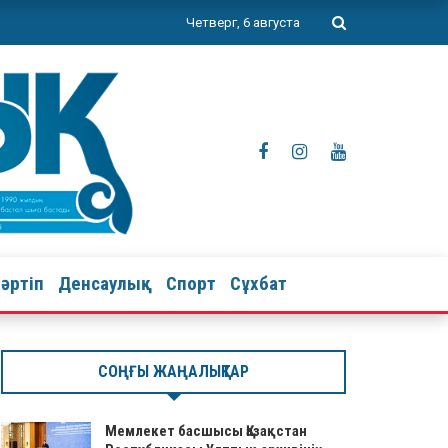
Четверг, 6 августа
тәртіп
Денсаулық
Спорт
Сұхбат
СОҢҒЫ ЖАҢАЛЫҚТАР
Мемлекет басшысы Қазақстан