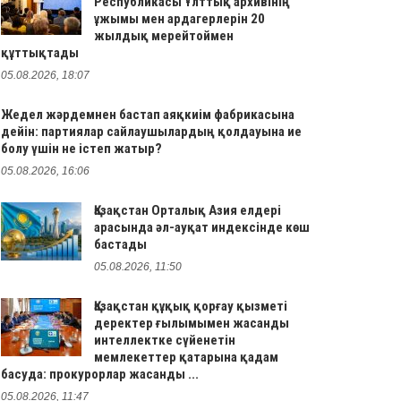
Республикасы Ұлттық архивінің
ұжымы мен ардагерлерін 20
жылдық мерейтоймен
құттықтады
05.08.2026, 18:07
Жедел жәрдемнен бастап аяқкиім фабрикасына
дейін: партиялар сайлаушылардың қолдауына ие
болу үшін не істеп жатыр?
05.08.2026, 16:06
Қазақстан Орталық Азия елдері
арасында әл-ауқат индексінде көш
бастады
05.08.2026, 11:50
Қазақстан құқық қорғау қызметі
деректер ғылымымен жасанды
интеллектке сүйенетін
мемлекеттер қатарына қадам
басуда: прокурорлар жасанды ...
05.08.2026, 11:47