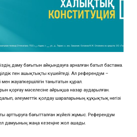
еліміздің даму бағытын айқындауға арналған батыл бастама.
 әділдік пен ашықтықты күшейтеді. Ал референдум –
 мен жауапкершілігін танытатын құрал.
ын қорғау мәселесіне айрықша назар аударылған.
далып, әлеуметтік қолдау шараларының құқықтық негізі
ты арттыруға бағытталған жүйелі жұмыс. Референдум
, ел дамуының жаңа кезеңіне жол ашады.