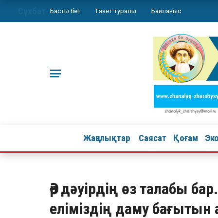
Сұхбат
Басты бет
Газет туралы
Байланыс
Жаңалықтар
Саясат
Қоғам
Эк
Әр дәуірдің өз талабы бар.
еліміздің даму бағытын