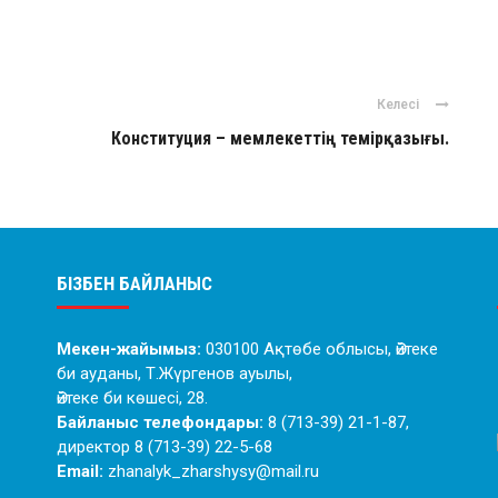
Келесі
Конституция – мемлекеттің темірқазығы.
БІЗБЕН БАЙЛАНЫС
Мекен-жайымыз:
030100 Ақтөбе облысы, Әйтеке
би ауданы, Т.Жүргенов ауылы,
Әйтеке би көшесі, 28.
Байланыс телефондары:
8 (713-39) 21-1-87,
директор 8 (713-39) 22-5-68
Email:
zhanalyk_zharshysy@mail.ru