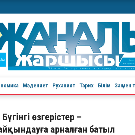
ономика
Мәдениет
Руханият
Тарих
Білім
Заң мен 
 Бүгінгі өзгерістер –
 айқындауға арналған батыл