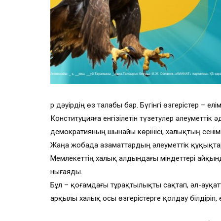
Әр дәуірдің өз талабы бар. Бүгінгі өзгерістер – 
Конституцияға енгізілетін түзетулер әлеуметтік
демократияның шынайы көрінісі, халықтың сенімі
Жаңа жобада азаматтардың әлеуметтік құқықтар
Мемлекеттің халық алдындағы міндеттері айқын
нығаяды.
Бұл – қоғамдағы тұрақтылықты сақтап, әл-ауқат
арқылы халық осы өзгерістерге қолдау білдіріп