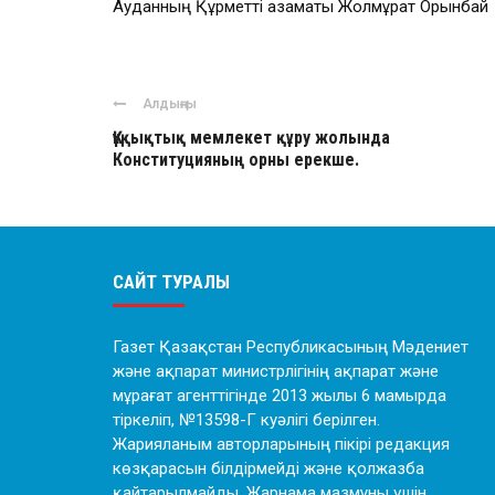
Ауданның Құрметті азаматы Жолмұрат Орынбай
Алдыңғы
Құқықтық мемлекет құру жолында
Конституцияның орны ерекше.
САЙТ ТУРАЛЫ
Газет Қазақстан Республикасының Мәдениет
және ақпарат министрлігінің ақпарат және
мұрағат агенттігінде 2013 жылы 6 мамырда
тіркеліп, №13598-Г куәлігі берілген.
Жарияланым авторларының пікірі редакция
көзқарасын білдірмейді және қолжазба
қайтарылмайды. Жарнама мазмұны үшін