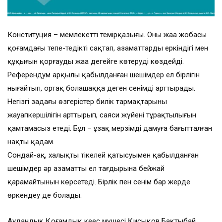
Конституция – мемлекеттің темірқазығы. Оның жаңа жобасы
қоғамдағы тепе-теңдікті сақтап, азаматтардың еркіндігі мен
құқығын қорғауды жаңа деңгейге көтеруді көздейді.
Референдум арқылы қабылданған шешімдер ел бірлігін
нығайтып, ортақ болашаққа деген сенімді арттырады.
Негізгі заңдағы өзгерістер билік тармақтарының
жауапкершілігін арттырып, саяси жүйенің тұрақтылығын
қамтамасыз етеді. Бұл – ұзақ мерзімді дамуға бағытталған
нақты қадам.
Сондай-ақ, халықтың тікелей қатысуымен қабылданған
шешімдер әр азаматтың ел тағдырына бейжай
қарамайтынын көрсетеді. Бірлік пен сенім бар жерде
өркендеу де болады.
Аудандық Қоғамдық кеңес мүшесі Қисықов Бақтыбай