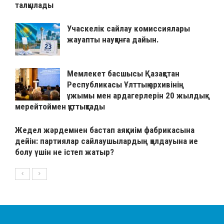
талқылады
Учаскелік сайлау комиссиялары
жауапты науқанға дайын.
Мемлекет басшысы Қазақстан
Республикасы Ұлттық архивінің
ұжымы мен ардагерлерін 20 жылдық
мерейтоймен құттықтады
Жедел жәрдемнен бастап аяқкиім фабрикасына
дейін: партиялар сайлаушылардың қолдауына ие
болу үшін не істеп жатыр?