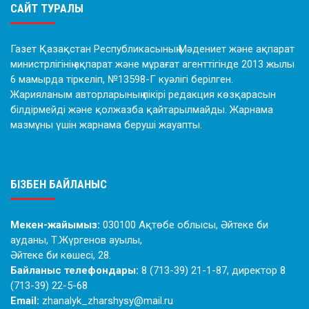
САЙТ ТУРАЛЫ
Газет Қазақстан Республикасының Мәдениет және ақпарат
министрлігінің ақпарат және мұрағат агенттігінде 2013 жылы
6 мамырда тіркеліп, №13598-Г куәлігі берілген.
Жарияланым авторларының пікірі редакция көзқарасын
білдірмейді және қолжазба қайтарылмайды. Жарнама
мазмұны үшін жарнама беруші жауапты.
БІЗБЕН БАЙЛАНЫС
Мекен-жайымыз:
030100 Ақтөбе облысы, Әйтеке би
ауданы, Т.Жүргенов ауылы,
Әйтеке би көшесі, 28.
Байланыс телефондары:
8 (713-39) 21-1-87, директор 8
(713-39) 22-5-68
Email:
zhanalyk_zharshysy@mail.ru