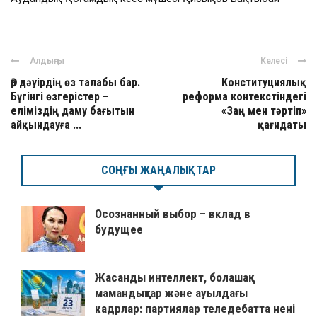
Алдыңғы
Келесі
Әр дәуірдің өз талабы бар.
Конституциялық
Бүгінгі өзгерістер –
реформа контекстіндегі
еліміздің даму бағытын
«Заң мен тәртіп»
айқындауға ...
қағидаты
СОҢҒЫ ЖАҢАЛЫҚТАР
Осознанный выбор – вклад в
будущее
Жасанды интеллект, болашақ
мамандықтар және ауылдағы
кадрлар: партиялар теледебатта нені