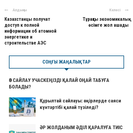
Алдыңғы
Келесі
Казахстанцы получат
Тұрақты экономикалық
доступ к полной
өсімге жол ашады
информации об атомной
энергетике и
строительстве АЭС
СОҢҒЫ ЖАҢАЛЫҚТАР
ӨЗ САЙЛАУ УЧАСКЕҢІЗДІ ҚАЛАЙ ОҢАЙ ТАБУҒА
БОЛАДЫ?
Құрылтай сайлауы: өңірлерде саяси
күнтәртібі қалай түзіледі?
ӘР ЖОЛДАНЫМ ӘДІЛ ҚАРАЛУҒА ТИІС