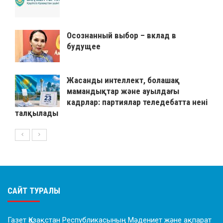
Осознанный выбор – вклад в
будущее
Жасанды интеллект, болашақ
мамандықтар және ауылдағы
кадрлар: партиялар теледебатта нені
талқылады
САЙТ ТУРАЛЫ
Газет Қазақстан Республикасының Мәдениет және ақпарат