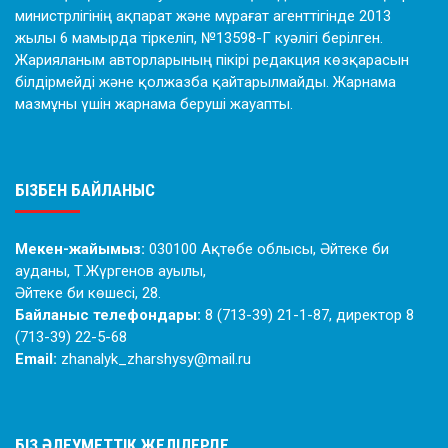
министрлігінің ақпарат және мұрағат агенттігінде 2013
жылы 6 мамырда тіркеліп, №13598-Г куәлігі берілген.
Жарияланым авторларының пікірі редакция көзқарасын
білдірмейді және қолжазба қайтарылмайды. Жарнама
мазмұны үшін жарнама беруші жауапты.
БІЗБЕН БАЙЛАНЫС
Мекен-жайымыз:
030100 Ақтөбе облысы, Әйтеке би
ауданы, Т.Жүргенов ауылы,
Әйтеке би көшесі, 28.
Байланыс телефондары:
8 (713-39) 21-1-87, директор 8
(713-39) 22-5-68
Email:
zhanalyk_zharshysy@mail.ru
БІЗ ӘЛЕУМЕТТІК ЖЕЛІЛЕРДЕ